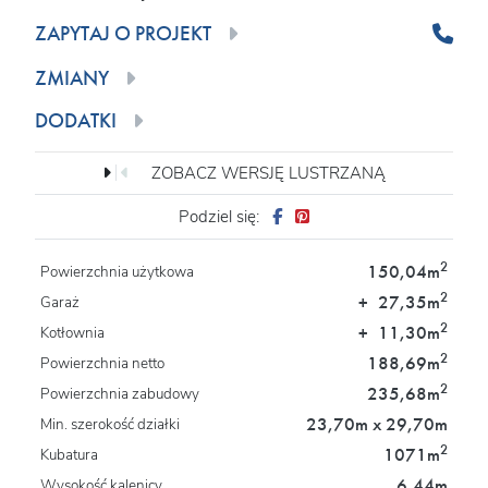
ZAPYTAJ O PROJEKT
ZMIANY
DODATKI
ZOBACZ WERSJĘ LUSTRZANĄ
Podziel się:
2
150,04m
Powierzchnia użytkowa
2
+
27,35m
Garaż
2
+
11,30m
Kotłownia
2
188,69m
Powierzchnia netto
2
235,68m
Powierzchnia zabudowy
23,70m x 29,70m
Min. szerokość działki
2
1071m
Kubatura
6,44m
Wysokość kalenicy