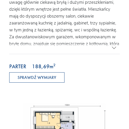
uwagę głównie ciekawą bryłą i dużymi przeszkleniami,
dzięki którym wnętrze jest pełne światła. Mieszkańcy
mają do dyspozycji obszerny salon, ciekawie
zaaranżowaną kuchnię z jadalnią, gabinet, trzy sypialnie,
w tym jedną z łazienką, spiżarnię, wc i wspólną łazienkę.
Za dwustanowiskowym garażem, wkomponowanym w
bryłę domu, znajduje się pomieszczenie z kotłownią, która
ma niezależne wyjście na zewnątrz. Dom, dzięki
usytuowaniu salonu od strony wejściowej, doskonale
nadaje się na działki z wejściem od południa.
2
PARTER
188,69
m
SPRAWDŹ WYMIARY