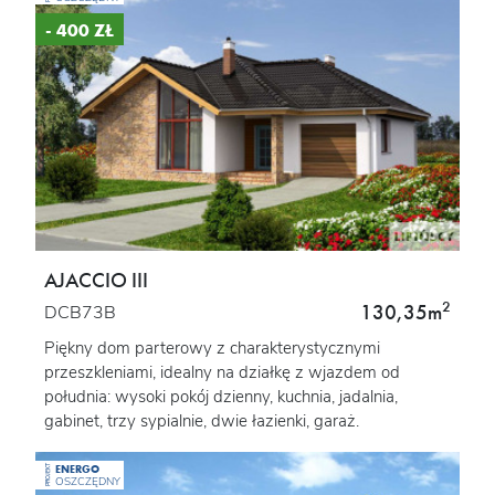
- 400 ZŁ
AJACCIO III
2
130,35m
DCB73B
Piękny dom parterowy z charakterystycznymi
przeszkleniami, idealny na działkę z wjazdem od
południa: wysoki pokój dzienny, kuchnia, jadalnia,
gabinet, trzy sypialnie, dwie łazienki, garaż.
ENERGO
PROJEKT
OSZCZĘDNY