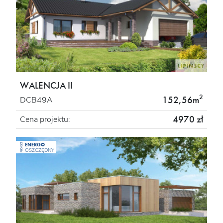
WALENCJA II
2
152,56m
DCB49A
4970 zł
Cena projektu:
ENERGO
PROJEKT
OSZCZĘDNY