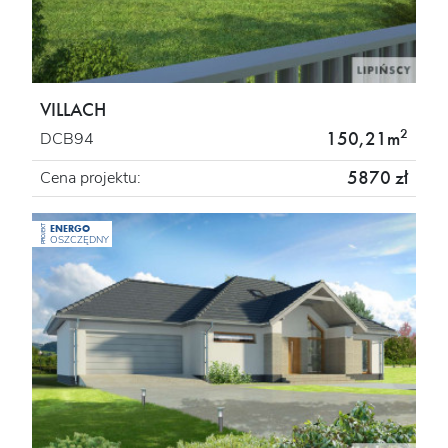
VILLACH
2
150,21m
DCB94
5870 zł
Cena projektu:
ENERGO
PROJEKT
OSZCZĘDNY