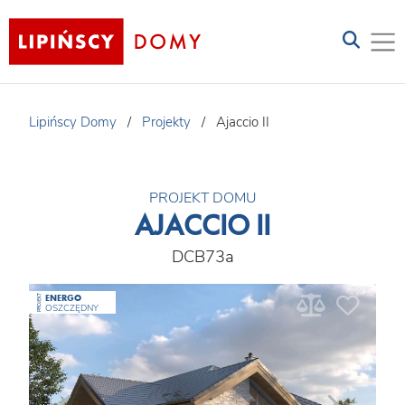
Lipińscy Domy
/
Projekty
/
Ajaccio II
PROJEKT DOMU
AJACCIO II
DCB73a
ENERGO
PROJEKT
OSZCZĘDNY