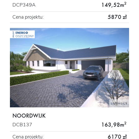
2
149,52m
DCP349A
5870 zł
Cena projektu:
ENERGO
PROJEKT
OSZCZĘDNY
NOORDWIJK
2
163,98m
DCB137
6170 zł
Cena projektu: