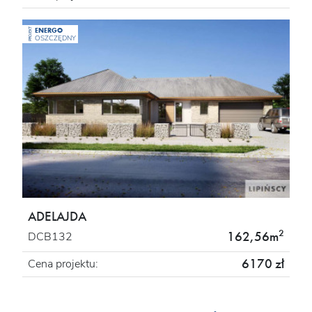
ENERGO
PROJEKT
OSZCZĘDNY
ADELAJDA
2
162,56m
DCB132
6170 zł
Cena projektu: