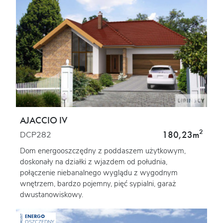
AJACCIO IV
2
180,23m
DCP282
Dom energooszczędny z poddaszem użytkowym,
doskonały na działki z wjazdem od południa,
połączenie niebanalnego wyglądu z wygodnym
wnętrzem, bardzo pojemny, pięć sypialni, garaż
dwustanowiskowy.
ENERGO
PROJEKT
OSZCZĘDNY