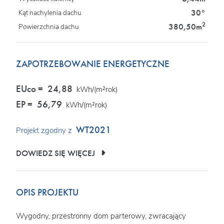
30°
Kąt nachylenia dachu
2
380,50m
Powierzchnia dachu
ZAPOTRZEBOWANIE ENERGETYCZNE
EUco =
24,88
kWh/(m²rok)
EP =
56,79
kWh/(m²rok)
WT2021
Projekt zgodny z
DOWIEDZ SIĘ WIĘCEJ
OPIS PROJEKTU
Wygodny, przestronny dom parterowy, zwracający