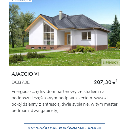
OSZCZĘDNY
AJACCIO VI
2
207,30m
DCB73E
Energooszczędny dom parterowy ze studiem na
poddaszu i częściowym podpiwniczeniem: wysoki
pokój dzienny z antresolą, dwie sypialnie, w tym master
bedroom, dwa gabinety,
SZCZEGÓŁOWE PORÓWNANIE WERSJI