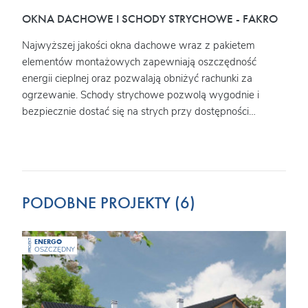
OKNA DACHOWE I SCHODY STRYCHOWE - FAKRO
IZO
MIN
Najwyższej jakości okna dachowe wraz z pakietem
Szer
elementów montażowych zapewniają oszczędność
w
prze
energii cieplnej oraz pozwalają obniżyć rachunki za
ciej
dzia
ogrzewanie. Schody strychowe pozwolą wygodnie i
najl
bezpiecznie dostać się na strych przy dostępności
wój
niewielkiej przestrzeni.
PODOBNE PROJEKTY (6)
ENERGO
PROJEKT
OSZCZĘDNY