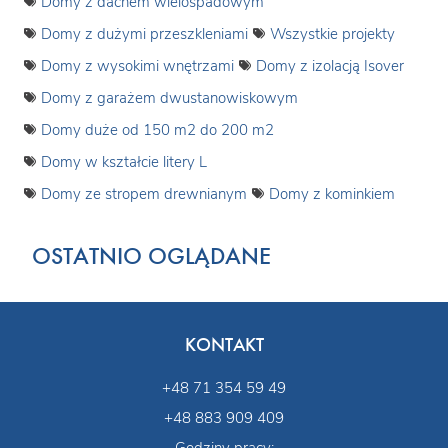
Domy z dachem wielospadowym
Domy z dużymi przeszkleniami
Wszystkie projekty
Domy z wysokimi wnętrzami
Domy z izolacją Isover
Domy z garażem dwustanowiskowym
Domy duże od 150 m2 do 200 m2
Domy w kształcie litery L
Domy ze stropem drewnianym
Domy z kominkiem
OSTATNIO OGLĄDANE
KONTAKT
+48 71 354 59 49
+48 883 909 409
Godziny pracy: