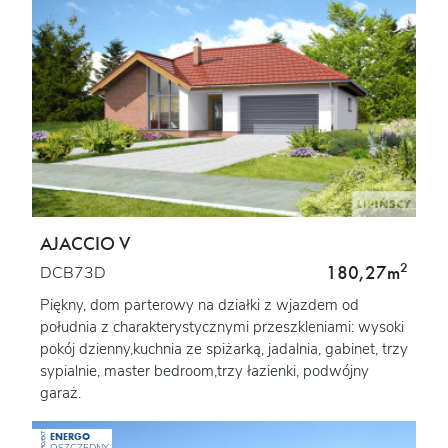
AJACCIO V
2
180,27m
DCB73D
Piękny, dom parterowy na działki z wjazdem od
południa z charakterystycznymi przeszkleniami: wysoki
pokój dzienny,kuchnia ze spiżarką, jadalnia, gabinet, trzy
sypialnie, master bedroom,trzy łazienki, podwójny
garaż.
ENERGO
PROJEKT