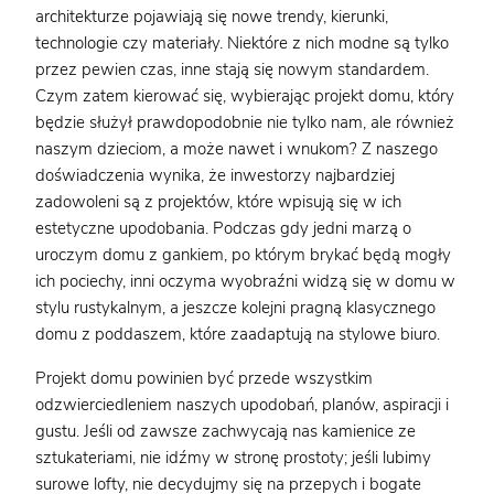
architekturze pojawiają się nowe trendy, kierunki,
technologie czy materiały. Niektóre z nich modne są tylko
przez pewien czas, inne stają się nowym standardem.
Czym zatem kierować się, wybierając projekt domu, który
będzie służył prawdopodobnie nie tylko nam, ale również
naszym dzieciom, a może nawet i wnukom? Z naszego
doświadczenia wynika, że inwestorzy najbardziej
zadowoleni są z projektów, które wpisują się w ich
estetyczne upodobania. Podczas gdy jedni marzą o
uroczym domu z gankiem, po którym brykać będą mogły
ich pociechy, inni oczyma wyobraźni widzą się w domu w
stylu rustykalnym, a jeszcze kolejni pragną klasycznego
domu z poddaszem, które zaadaptują na stylowe biuro.
Projekt domu powinien być przede wszystkim
odzwierciedleniem naszych upodobań, planów, aspiracji i
gustu. Jeśli od zawsze zachwycają nas kamienice ze
sztukateriami, nie idźmy w stronę prostoty; jeśli lubimy
surowe lofty, nie decydujmy się na przepych i bogate