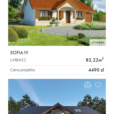
SOFIA IV
2
83,22m
LMB41C
4490 zł
Cena projektu: