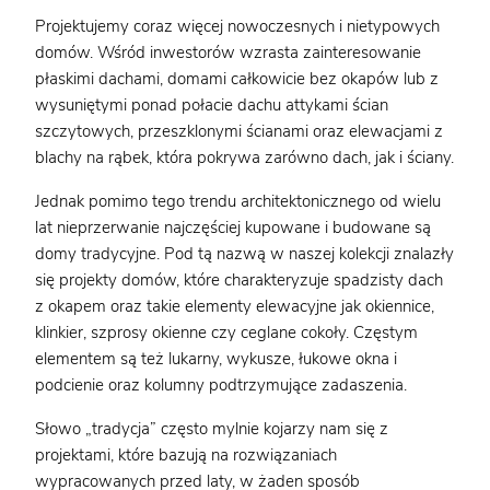
Projektujemy coraz więcej nowoczesnych i nietypowych
domów. Wśród inwestorów wzrasta zainteresowanie
płaskimi dachami, domami całkowicie bez okapów lub z
wysuniętymi ponad połacie dachu attykami ścian
szczytowych, przeszklonymi ścianami oraz elewacjami z
blachy na rąbek, która pokrywa zarówno dach, jak i ściany.
Jednak pomimo tego trendu architektonicznego od wielu
lat nieprzerwanie najczęściej kupowane i budowane są
domy tradycyjne. Pod tą nazwą w naszej kolekcji znalazły
się projekty domów, które charakteryzuje spadzisty dach
z okapem oraz takie elementy elewacyjne jak okiennice,
klinkier, szprosy okienne czy ceglane cokoły. Częstym
elementem są też lukarny, wykusze, łukowe okna i
podcienie oraz kolumny podtrzymujące zadaszenia.
Słowo „tradycja” często mylnie kojarzy nam się z
projektami, które bazują na rozwiązaniach
wypracowanych przed laty, w żaden sposób