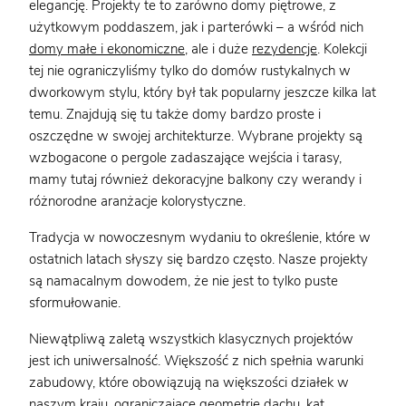
elegancję. Projekty te to zarówno domy piętrowe, z
użytkowym poddaszem, jak i parterówki – a wśród nich
domy małe i ekonomiczne
, ale i duże
rezydencje
. Kolekcji
tej nie ograniczyliśmy tylko do domów rustykalnych w
dworkowym stylu, który był tak popularny jeszcze kilka lat
temu. Znajdują się tu także domy bardzo proste i
oszczędne w swojej architekturze
. Wybrane projekty są
wzbogacone o pergole zadaszające wejścia i tarasy,
mamy tutaj również dekoracyjne balkony czy werandy i
różnorodne aranżacje kolorystyczne.
Tradycja w nowoczesnym wydaniu to określenie, które w
ostatnich latach słyszy się bardzo często. Nasze projekty
są namacalnym dowodem, że nie jest to tylko puste
sformułowanie.
Niewątpliwą zaletą wszystkich klasycznych projektów
jest ich uniwersalność. Większość z nich spełnia warunki
zabudowy, które obowiązują na większości działek w
naszym kraju, ograniczające geometrię dachu, kąt