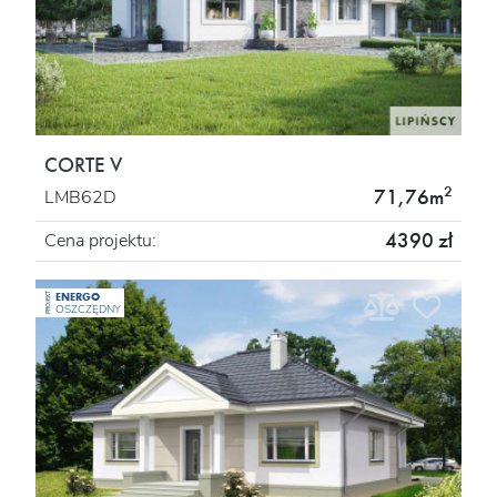
CORTE V
2
71,76m
LMB62D
4390 zł
Cena projektu:
ENERGO
PROJEKT
OSZCZĘDNY