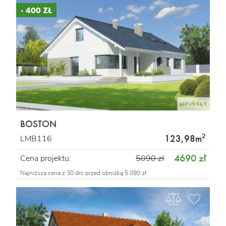
- 400 ZŁ
BOSTON
2
123,98m
LMB116
4690 zł
Cena projektu:
5090 zł
Najniższa cena z 30 dni przed obniżką 5 090 zł