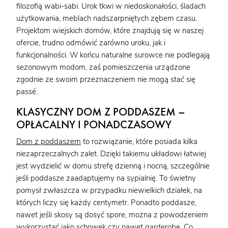
filozofią wabi-sabi. Urok tkwi w niedoskonałości, śladach
użytkowania, meblach nadszarpniętych zębem czasu.
Projektom wiejskich domów, które znajdują się w naszej
ofercie, trudno odmówić zarówno uroku, jak i
funkcjonalności. W końcu naturalne surowce nie podlegają
sezonowym modom, zaś pomieszczenia urządzone
zgodnie ze swoim przeznaczeniem nie mogą stać się
passé.
KLASYCZNY DOM Z PODDASZEM –
OPŁACALNY I PONADCZASOWY
Dom z poddaszem
to rozwiązanie, które posiada kilka
niezaprzeczalnych zalet. Dzięki takiemu układowi łatwiej
jest wydzielić w domu strefę dzienną i nocną, szczególnie
jeśli poddasze zaadaptujemy na sypialnię. To świetny
pomysł zwłaszcza w przypadku niewielkich działek, na
których liczy się każdy centymetr. Ponadto poddasze,
nawet jeśli skosy są dosyć spore, można z powodzeniem
wykorzystać jako schowek czy nawet garderobę. Co