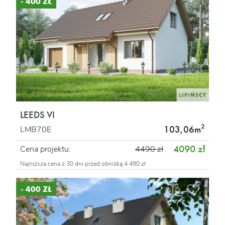
- 400 ZŁ
LEEDS VI
2
103,06m
LMB70E
4090 zł
Cena projektu:
4490 zł
Najniższa cena z 30 dni przed obniżką 4 490 zł
- 400 ZŁ