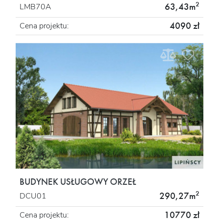
2
63,43m
LMB70A
4090 zł
Cena projektu:
BUDYNEK USŁUGOWY ORZEŁ
2
290,27m
DCU01
10770 zł
Cena projektu: