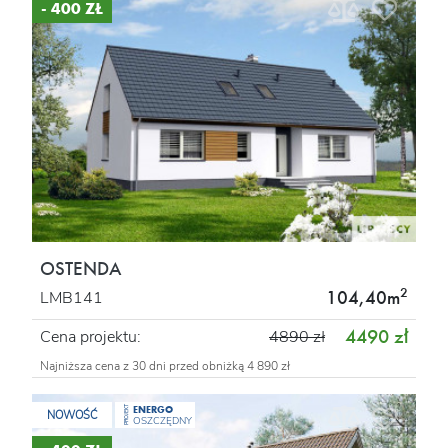
- 400 ZŁ
OSTENDA
2
104,40m
LMB141
4490 zł
Cena projektu:
4890 zł
Najniższa cena z 30 dni przed obniżką 4 890 zł
ENERGO
PROJEKT
NOWOŚĆ
OSZCZĘDNY