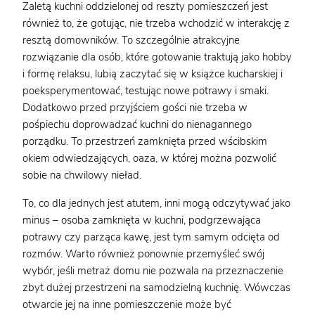
Zaletą kuchni oddzielonej od reszty pomieszczeń jest
również to, że gotując, nie trzeba wchodzić w interakcję z
resztą domowników. To szczególnie atrakcyjne
rozwiązanie dla osób, które gotowanie traktują jako hobby
i formę relaksu, lubią zaczytać się w książce kucharskiej i
poeksperymentować, testując nowe potrawy i smaki.
Dodatkowo przed przyjściem gości nie trzeba w
pośpiechu doprowadzać kuchni do nienagannego
porządku. To przestrzeń zamknięta przed wścibskim
okiem odwiedzających, oaza, w której można pozwolić
sobie na chwilowy nieład.
To, co dla jednych jest atutem, inni mogą odczytywać jako
minus – osoba zamknięta w kuchni, podgrzewająca
potrawy czy parząca kawę, jest tym samym odcięta od
rozmów. Warto również ponownie przemyśleć swój
wybór, jeśli metraż domu nie pozwala na przeznaczenie
zbyt dużej przestrzeni na samodzielną kuchnię. Wówczas
otwarcie jej na inne pomieszczenie może być