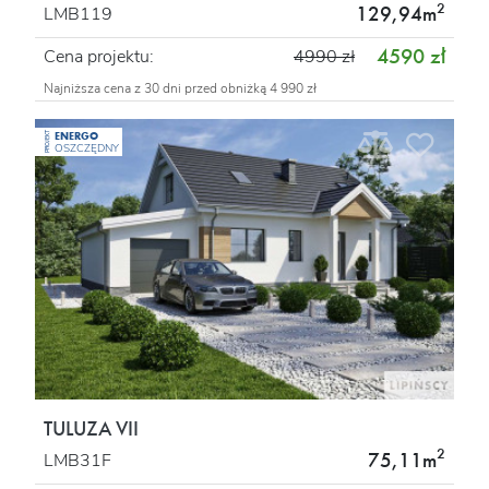
2
129,94m
LMB119
4590 zł
Cena projektu:
4990 zł
Najniższa cena z 30 dni przed obniżką 4 990 zł
ENERGO
PROJEKT
OSZCZĘDNY
TULUZA VII
2
75,11m
LMB31F