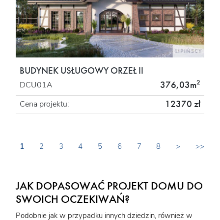
BUDYNEK USŁUGOWY ORZEŁ II
2
376,03m
DCU01A
12370 zł
Cena projektu:
1
2
3
4
5
6
7
8
>
>>
JAK DOPASOWAĆ PROJEKT DOMU DO
SWOICH OCZEKIWAŃ?
Podobnie jak w przypadku innych dziedzin, również w