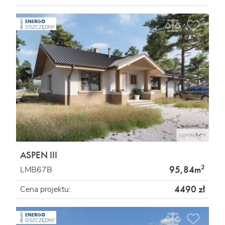
ENERGO
PROJEKT
OSZCZĘDNY
ASPEN III
2
95,84m
LMB67B
4490 zł
Cena projektu:
ENERGO
PROJEKT
OSZCZĘDNY