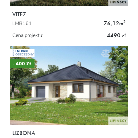
VITEZ
2
76,12m
LMB161
4490 zł
Cena projektu:
ENERGO
PROJEKT
OSZCZĘDNY
- 400 ZŁ
LIZBONA