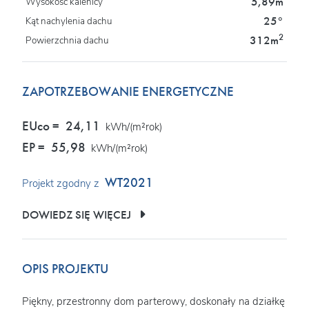
5,89m
Wysokość kalenicy
25°
Kąt nachylenia dachu
2
312m
Powierzchnia dachu
ZAPOTRZEBOWANIE ENERGETYCZNE
EUco =
24,11
kWh/(m²rok)
EP =
55,98
kWh/(m²rok)
WT2021
Projekt zgodny z
DOWIEDZ SIĘ WIĘCEJ
OPIS PROJEKTU
Piękny, przestronny dom parterowy, doskonały na działkę