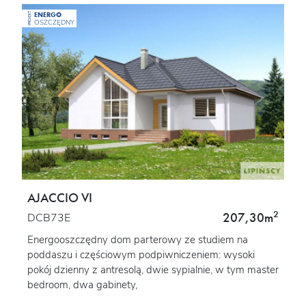
ENERGO
PROJEKT
OSZCZĘDNY
AJACCIO VI
2
207,30m
DCB73E
Energooszczędny dom parterowy ze studiem na
poddaszu i częściowym podpiwniczeniem: wysoki
pokój dzienny z antresolą, dwie sypialnie, w tym master
bedroom, dwa gabinety,