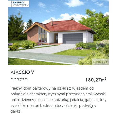
ENERGO
PROJEKT
OSZCZĘDNY
AJACCIO V
2
180,27m
DCB73D
Piękny, dom parterowy na działki z wjazdem od
południa z charakterystycznymi przeszkleniami: wysoki
pokój dzienny,kuchnia ze spiżarką, jadalnia, gabinet, trzy
sypialnie, master bedroom,trzy łazienki, podwójny
garaż.