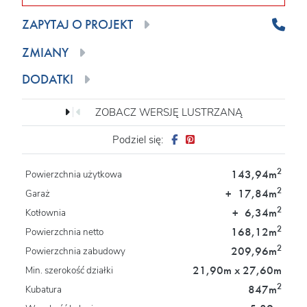
ZAPYTAJ O PROJEKT
ZMIANY
DODATKI
ZOBACZ WERSJĘ LUSTRZANĄ
Podziel się:
2
143,94m
Powierzchnia użytkowa
2
+
17,84m
Garaż
2
+
6,34m
Kotłownia
2
168,12m
Powierzchnia netto
2
209,96m
Powierzchnia zabudowy
21,90m x 27,60m
Min. szerokość działki
2
847m
Kubatura