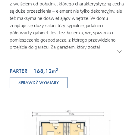
z wejściem od południa, którego charakterystyczną cechą
są duże przeszklenia – element nie tylko dekoracyjny, ale
też maksymalne doświetlający wnętrze. W domu
znajduje się duży salon, trzy sypialnie, jadalnia i
półotwarty gabinet. Jest też łazienka, wc, spiżarnia i
pomieszczenie gospodarcze, z którego przewidziano
przejście do garażu. Za garażem, który został
wkomponowany w bryłę budynku, zlokalizowano
kotłownię z wyjściem na zewnątrz, dzięki czemu można
zastosować ogrzewanie na paliwo stałe.
2
PARTER
168,12
m
SPRAWDŹ WYMIARY