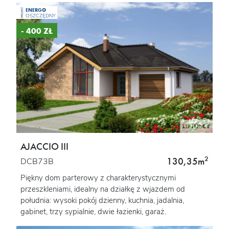
ENERGO
PROJEKT
OSZCZĘDNY
- 400 ZŁ
AJACCIO III
2
130,35m
DCB73B
Piękny dom parterowy z charakterystycznymi
przeszkleniami, idealny na działkę z wjazdem od
południa: wysoki pokój dzienny, kuchnia, jadalnia,
gabinet, trzy sypialnie, dwie łazienki, garaż.