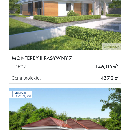
MONTEREY II PASYWNY 7
2
146,05m
LDP07
4370 zł
Cena projektu:
ENERGO
PROJEKT
OSZCZĘDNY