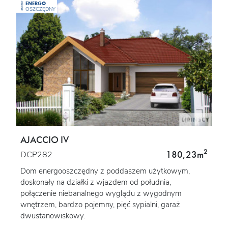
ENERGO
PROJEKT
OSZCZĘDNY
AJACCIO IV
2
180,23m
DCP282
Dom energooszczędny z poddaszem użytkowym,
doskonały na działki z wjazdem od południa,
połączenie niebanalnego wyglądu z wygodnym
wnętrzem, bardzo pojemny, pięć sypialni, garaż
dwustanowiskowy.