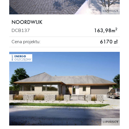
NOORDWIJK
2
163,98m
DCB137
6170 zł
Cena projektu:
ENERGO
PROJEKT
OSZCZĘDNY