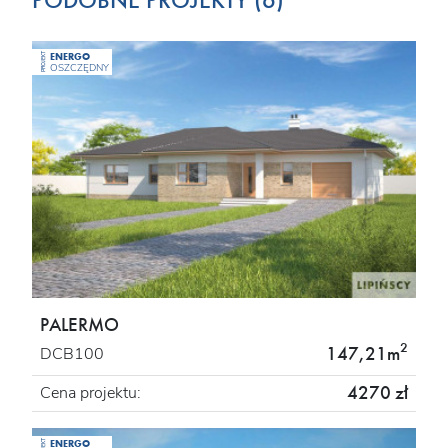
PODOBNE PROJEKTY (6)
ENERGO
PROJEKT
OSZCZĘDNY
PALERMO
2
147,21m
DCB100
4270 zł
Cena projektu:
ENERGO