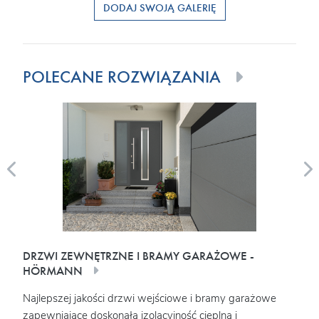
DODAJ SWOJĄ GALERIĘ
POLECANE ROZWIĄZANIA
DRZWI ZEWNĘTRZNE I BRAMY GARAŻOWE -
OKN
HÖRMANN
Najw
Najlepszej jakości drzwi wejściowe i bramy garażowe
elem
w
zapewniające doskonałą izolacyjność cieplną i
ener