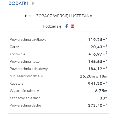
DODATKI
ZOBACZ WERSJĘ LUSTRZANĄ
Podziel się:
2
119,25m
Powierzchnia użytkowa
2
+
20,43m
Garaż
2
+
6,97m
Kotłownia
2
146,65m
Powierzchnia netto
2
184,12m
Powierzchnia zabudowy
26,20m x 18m
Min. szerokość działki
2
941,20m
Kubatura
6,75m
Wysokość kalenicy
30°
Kąt nachylenia dachu
2
273,40m
Powierzchnia dachu