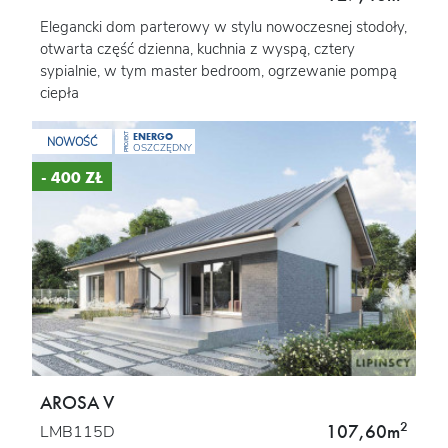
Elegancki dom parterowy w stylu nowoczesnej stodoły,
otwarta część dzienna, kuchnia z wyspą, cztery
sypialnie, w tym master bedroom, ogrzewanie pompą
ciepła
ENERGO
PROJEKT
NOWOŚĆ
OSZCZĘDNY
- 400 ZŁ
AROSA V
2
107,60m
LMB115D