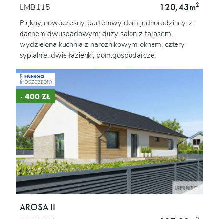
2
120,43m
LMB115
Piękny, nowoczesny, parterowy dom jednorodzinny, z
dachem dwuspadowym: duży salon z tarasem,
wydzielona kuchnia z narożnikowym oknem, cztery
sypialnie, dwie łazienki, pom.gospodarcze.
ENERGO
PROJEKT
OSZCZĘDNY
- 400 ZŁ
AROSA II
2