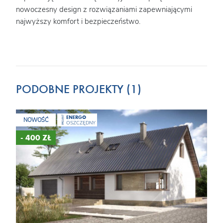
ciej
nowoczesny design z rozwiązaniami zapewniającymi
ogrzewanie. Schod
najwyższy komfort i bezpieczeństwo.
bezp
wój
niewi
PODOBNE PROJEKTY (1)
ENERGO
PROJEKT
NOWOŚĆ
OSZCZĘDNY
- 400 ZŁ