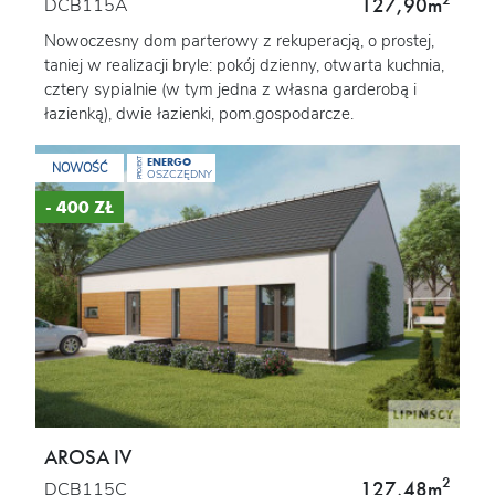
127,90m
DCB115A
Nowoczesny dom parterowy z rekuperacją, o prostej,
taniej w realizacji bryle: pokój dzienny, otwarta kuchnia,
cztery sypialnie (w tym jedna z własna garderobą i
łazienką), dwie łazienki, pom.gospodarcze.
ENERGO
PROJEKT
NOWOŚĆ
OSZCZĘDNY
- 400 ZŁ
AROSA IV
2
127,48m
DCB115C