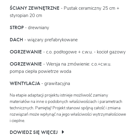
ŚCIANY ZEWNĘTRZNE
- Pustak ceramiczny 25 cm +
styropian 20 cm
STROP
- drewniany
DACH
- wiązary prefabrykowane
OGRZEWANIE
- c.o. podłogowe + c.w.u. - kocioł gazowy
OGRZEWANIE
- Wersja na zmówienie: c.o.+c.w.u.
pompa ciepła powietrze woda
WENTYLACJA
- grawitacyjna
Na etapie adaptacji projektu istnieje możliwość zamiany
materiałów na inne o podobnych właściwościach i parametrach
technicznych. Pamiętaj! Projekt stanowi spójną całość i zmiana
rozwiązań może wpłynąć na jego właściwości wytrzymałościowe
i cieplne.
DOWIEDZ SIĘ WIĘCEJ