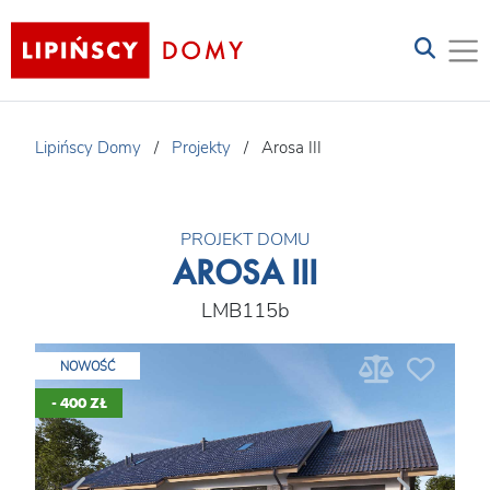
Lipińscy Domy
/
Projekty
/
Arosa III
PROJEKT DOMU
AROSA III
LMB115b
NOWOŚĆ
- 400 ZŁ