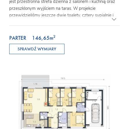
jest przestronna strefa dzienna z salonem i kuchnią oraz
przeszklonym wyjściem na taras. W projekcie
przewidzieliśmy jeszcze dwie toalety, cztery sypialnie i
garaż jednostanowiskowy z kotłownią. W projekcie
przewidziano ogrzewanie kotłem na gaz. Możliwa jest
zmiana ogrzewania na pompę ciepła.
2
PARTER
146,65
m
SPRAWDŹ WYMIARY