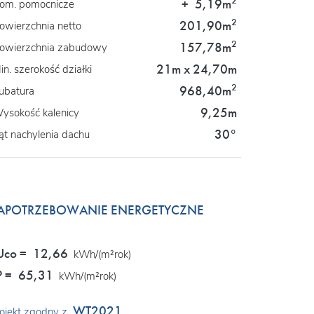
2
+
5,19m
om. pomocnicze
2
201,90m
owierzchnia netto
2
157,78m
owierzchnia zabudowy
21m x 24,70m
in. szerokość działki
2
968,40m
ubatura
9,25m
ysokość kalenicy
30°
ąt nachylenia dachu
APOTRZEBOWANIE ENERGETYCZNE
Uco =
12,66
kWh/(m²rok)
P =
65,31
kWh/(m²rok)
WT2021
ojekt zgodny z