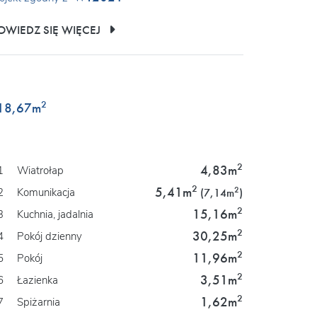
OWIEDZ SIĘ WIĘCEJ
2
18,67
m
2
4,83m
1
Wiatrołap
2
5,41m
2
2
Komunikacja
(7,14m
)
2
15,16m
3
Kuchnia, jadalnia
2
30,25m
4
Pokój dzienny
2
11,96m
5
Pokój
2
3,51m
6
Łazienka
2
1,62m
7
Spiżarnia