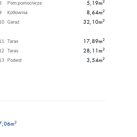
2
5,19m
8
Pom.pomocnicze
2
8,64m
9
Kotłownia
2
32,10m
10
Garaż
2
17,89m
11
Taras
2
28,11m
12
Taras
2
3,54m
13
Podest
2
7,06
m