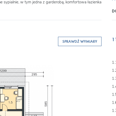
e sypialnie, w tym jedna z garderobą, komfortowa łazienka
D
1
SPRAWDŹ WYMIARY
1.
1.
1.
1.
1.
1.
1.