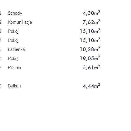
2
4,30m
1
Schody
2
7,62m
2
Komunikacja
2
15,10m
3
Pokój
2
15,10m
4
Pokój
2
10,28m
5
Łazienka
2
19,05m
6
Pokój
2
5,61m
7
Pralnia
2
4,44m
8
Balkon