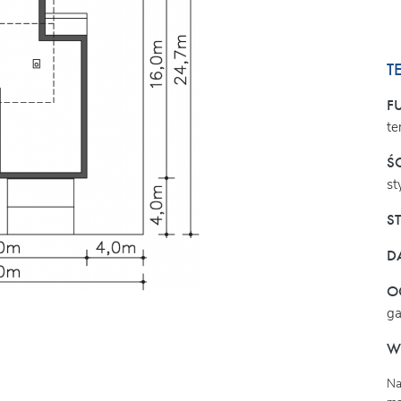
T
F
te
Ś
st
S
D
O
ga
W
Na