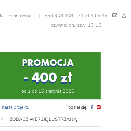
ty
Pracownia
|
883 909 409
71 354 59 49
czynne: pn.-czw. 10-16
PROMOCJA
- 400 zł
od 1 do 15 sierpnia 2026
Karta projektu
Podziel się:
ZOBACZ WERSJĘ LUSTRZANĄ