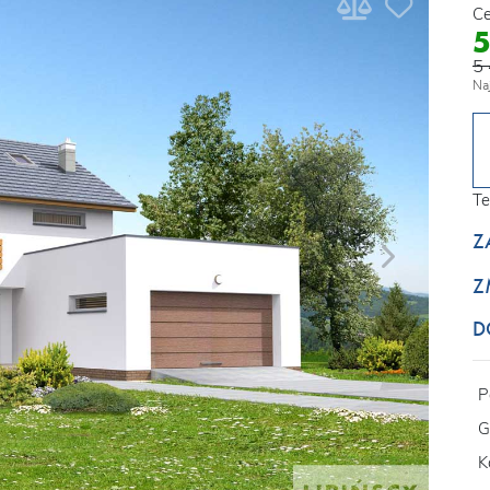
Ce
5 
Na
Te
Z
Z
D
P
G
K