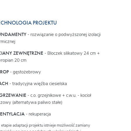
ECHNOLOGIA PROJEKTU
UNDAMENTY
- rozwiązanie o podwyższonej izolacji
rmicznej
CIANY ZEWNĘTRZNE
- Bloczek silikatowy 24 cm +
yropian 20 cm
TROP
- gęstożebrowy
ACH
- tradycyjna więźba ciesielska
GRZEWANIE
- c.o. grzejnikowe + c.w.u. - kocioł
zowy (alternatywa paliwo stałe)
ENTYLACJA
- rekuperacja
 etapie adaptacji projektu istnieje możliwość zamiany