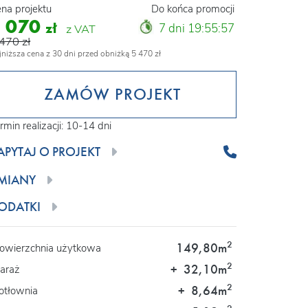
na projektu
Do końca promocji
5 070
zł
7 dni 19:55:56
z VAT
470 zł
jniższa cena z 30 dni przed obniżką 5 470 zł
ZAMÓW PROJEKT
rmin realizacji: 10-14 dni
APYTAJ O PROJEKT
MIANY
ODATKI
2
149,80m
owierzchnia użytkowa
2
+
32,10m
araż
2
+
8,64m
otłownia