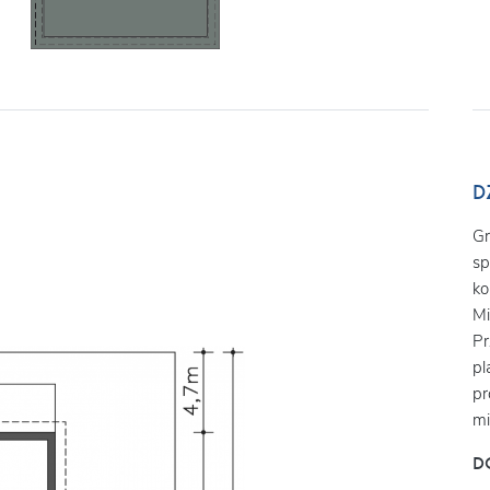
D
Gr
sp
ko
Mi
Pr
pl
pr
mi
D