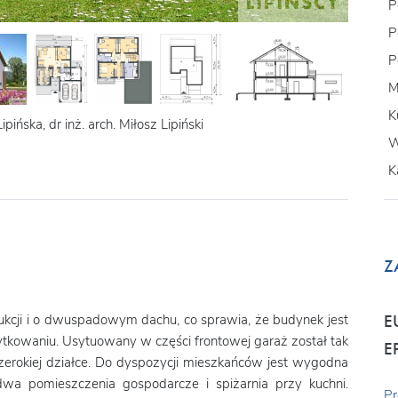
P
P
P
M
K
pińska, dr inż. arch. Miłosz Lipiński
W
K
Z
ukcji i o dwuspadowym dachu, co sprawia, że budynek jest
E
tkowaniu. Usytuowany w części frontowej garaż został tak
E
zerokiej działce. Do dyspozycji mieszkańców jest wygodna
, dwa pomieszczenia gospodarcze i spiżarnia przy kuchni.
Pr