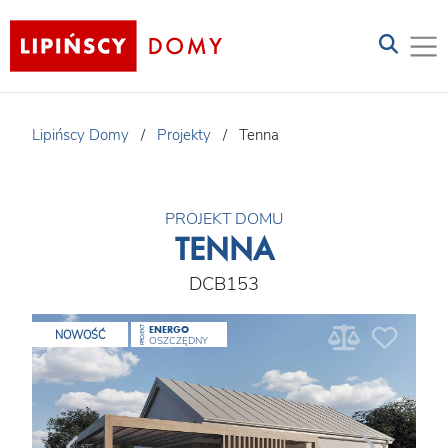
Lipińscy Domy
/
Projekty
/
Tenna
PROJEKT DOMU
TENNA
DCB153
ENERGO
PROJEKT
NOWOŚĆ
OSZCZĘDNY