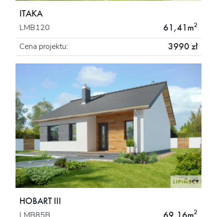
ITAKA
2
61,41m
LMB120
3990 zł
Cena projektu:
HOBART III
2
69,16m
LMB85B