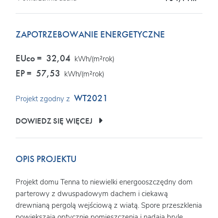
ZAPOTRZEBOWANIE ENERGETYCZNE
EUco =
32,04
kWh/(m²rok)
EP =
57,53
kWh/(m²rok)
WT2021
Projekt zgodny z
DOWIEDZ SIĘ WIĘCEJ
OPIS PROJEKTU
Projekt domu Tenna to niewielki energooszczędny dom
parterowy z dwuspadowym dachem i ciekawą
drewnianą pergolą wejściową z wiatą. Spore przeszklenia
powiększają optycznie pomieszczenia i nadają bryle