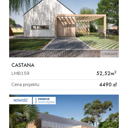
CASTANA
2
52,52m
LMB159
4490 zł
Cena projektu:
ENERGO
PROJEKT
NOWOŚĆ
OSZCZĘDNY