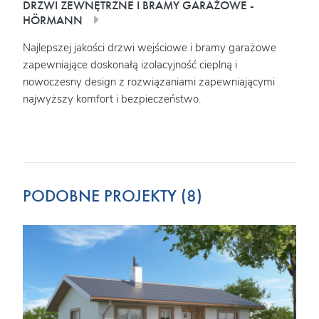
DRZWI ZEWNĘTRZNE I BRAMY GARAŻOWE -
OKN
HÖRMANN
Najw
Najlepszej jakości drzwi wejściowe i bramy garażowe
elem
w
zapewniające doskonałą izolacyjność cieplną i
ener
ciej
nowoczesny design z rozwiązaniami zapewniającymi
ogrzewanie. Schod
najwyższy komfort i bezpieczeństwo.
bezp
wój
niewi
PODOBNE PROJEKTY (8)