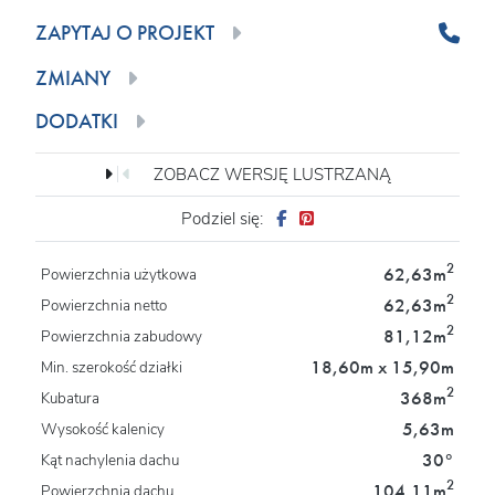
ZAPYTAJ O PROJEKT
ZMIANY
DODATKI
ZOBACZ WERSJĘ LUSTRZANĄ
Podziel się:
2
62,63m
Powierzchnia użytkowa
2
62,63m
Powierzchnia netto
2
81,12m
Powierzchnia zabudowy
18,60m x 15,90m
Min. szerokość działki
2
368m
Kubatura
5,63m
Wysokość kalenicy
30°
Kąt nachylenia dachu
2
104,11m
Powierzchnia dachu