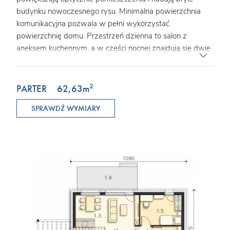
budynku nowoczesnego rysu. Minimalna powierzchnia
komunikacyjna pozwala w pełni wykorzystać
powierzchnię domu. Przestrzeń dzienna to salon z
aneksem kuchennym, a w części nocnej znajdują się dwie
sypialnie z łazienką. Przewidziana została osobna
kotłownia z nowoczesną pompą ciepła i rekuperatorem, a
w wiatrołapie zmieści się spora szafa ubraniowa.
2
PARTER
62,63
m
SPRAWDŹ WYMIARY