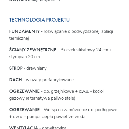
TECHNOLOGIA PROJEKTU
FUNDAMENTY
- rozwiązanie o podwyższonej izolacji
termicznej
ŚCIANY ZEWNĘTRZNE
- Bloczek silikatowy 24 cm +
styropian 20 cm
STROP
- drewniany
DACH
- wiązary prefabrykowane
OGRZEWANIE
- c.o. grzejnikowe + c.w.u. - kocioł
gazowy (alternatywa paliwo stałe)
OGRZEWANIE
- Wersja na zamówienie c.o. podłogowe
+ c.w.u. - pompa ciepła powietrze woda
WENTYLACJA
- grawitacyjna