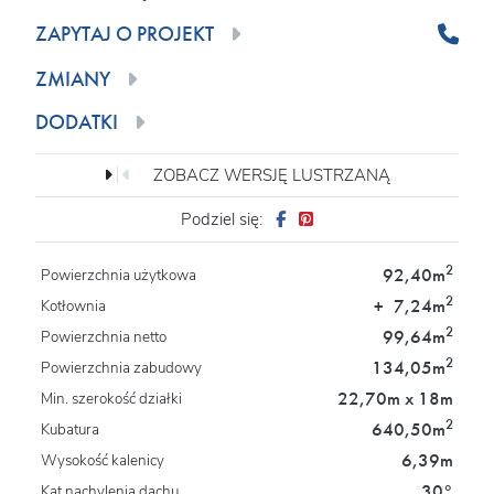
ZAPYTAJ O PROJEKT
ZMIANY
DODATKI
ZOBACZ WERSJĘ LUSTRZANĄ
Podziel się:
2
92,40m
Powierzchnia użytkowa
2
+
7,24m
Kotłownia
2
99,64m
Powierzchnia netto
2
134,05m
Powierzchnia zabudowy
22,70m x 18m
Min. szerokość działki
2
640,50m
Kubatura
6,39m
Wysokość kalenicy
30°
Kąt nachylenia dachu