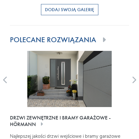
DODAJ SWOJĄ GALERIĘ
POLECANE ROZWIĄZANIA
DRZWI ZEWNĘTRZNE I BRAMY GARAŻOWE -
OKN
HÖRMANN
Najw
Najlepszej jakości drzwi wejściowe i bramy garażowe
elem