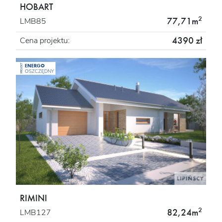
HOBART
2
77,71m
LMB85
4390 zł
Cena projektu:
ENERGO
PROJEKT
OSZCZĘDNY
RIMINI
2
82,24m
LMB127