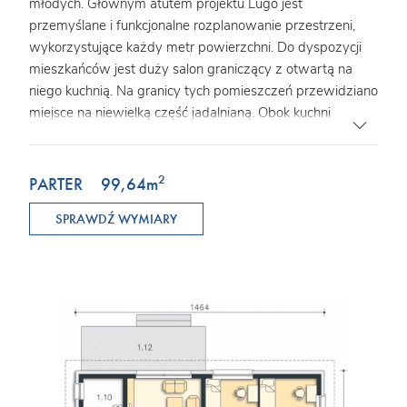
młodych. Głównym atutem projektu Lugo jest
przemyślane i funkcjonalne rozplanowanie przestrzeni,
wykorzystujące każdy metr powierzchni. Do dyspozycji
mieszkańców jest duży salon graniczący z otwartą na
niego kuchnią. Na granicy tych pomieszczeń przewidziano
miejsce na niewielką część jadalnianą. Obok kuchni
znajduje się podręczna spiżarnia. Są tu także trzy
sypialnie oraz duża, jasna łazienka oraz pomieszczenie
gospodarcze, zlokalizowane przy wiatrołapie. Prosta,
2
PARTER
99,64
m
proporcjonalna bryła gwarantuje niewysokie koszty
SPRAWDŹ WYMIARY
wybudowania tego domu. W projekcie przewidziano
ogrzewanie kotłem na gaz. Możliwa jest zmiana
ogrzewania na pompę ciepła.