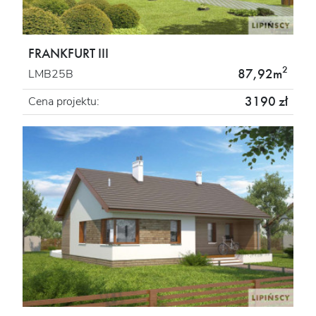
FRANKFURT III
2
87,92m
LMB25B
3190 zł
Cena projektu: