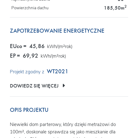
2
185,50m
Powierzchnia dachu
ZAPOTRZEBOWANIE ENERGETYCZNE
EUco =
45,86
kWh/(m²rok)
EP =
69,92
kWh/(m²rok)
WT2021
Projekt zgodny z
DOWIEDZ SIĘ WIĘCEJ
OPIS PROJEKTU
Niewielki dom parterowy, który dzięki metrażowi do
100m², doskonale sprawdza się jako mieszkanie dla