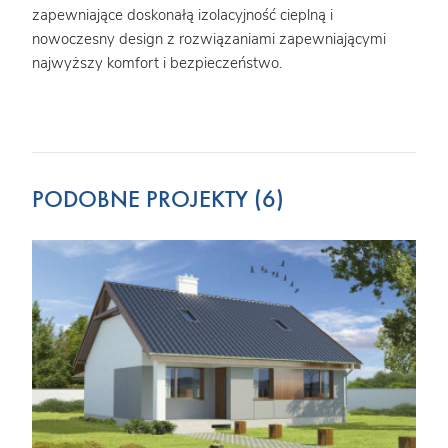
w
zapewniające doskonałą izolacyjność cieplną i
ener
ciej
nowoczesny design z rozwiązaniami zapewniającymi
ogrzewanie. Schod
najwyższy komfort i bezpieczeństwo.
bezp
wój
niewi
PODOBNE PROJEKTY (6)