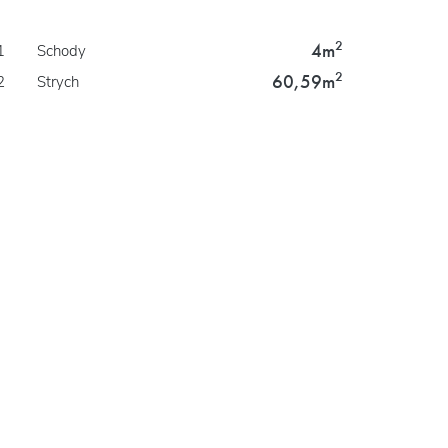
2
4m
1
Schody
2
60,59m
2
Strych