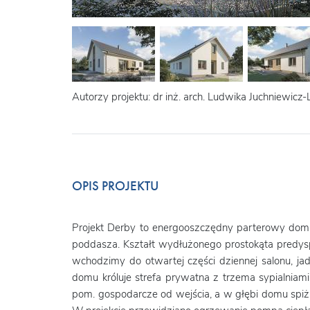
Autorzy projektu: dr inż. arch. Ludwika Juchniewicz-
OPIS PROJEKTU
Projekt Derby to energooszczędny parterowy do
poddasza. Kształt wydłużonego prostokąta predyspo
wchodzimy do otwartej części dziennej salonu, jada
domu króluje strefa prywatna z trzema sypialniami
pom. gospodarcze od wejścia, a w głębi domu spiżar