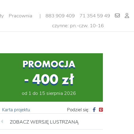
ty
Pracownia
|
883 909 409
71 354 59 49
czynne: pn.-czw. 10-16
PROMOCJA
- 400 zł
od 1 do 15 sierpnia 2026
Karta projektu
Podziel się:
ZOBACZ WERSJĘ LUSTRZANĄ