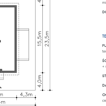
mi
D
T
F
te
Ś
+ 
S
D
O
ci