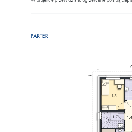
W projekcie przewidziano ogrzewanie pompą ciepła
PARTER