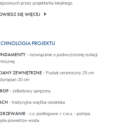
ejscowych przez projektanta lokalnego.
OWIEDZ SIĘ WIĘCEJ
ECHNOLOGIA PROJEKTU
UNDAMENTY
- rozwiązanie o podwyższonej izolacji
rmicznej
CIANY ZEWNĘTRZNE
- Pustak ceramiczny 25 cm
styropian 20 cm
TROP
- żelbetowy sprężony
ACH
- tradycyjna więźba ciesielska
GRZEWANIE
- c.o. podłogowe + c.w.u. - pompa
epła powietrze-woda