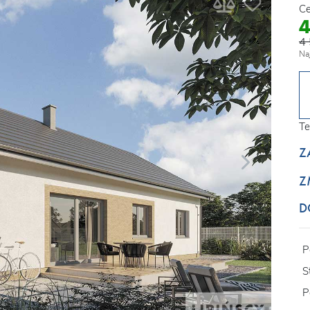
Ce
4 
Na
Te
Z
Z
D
P
S
P