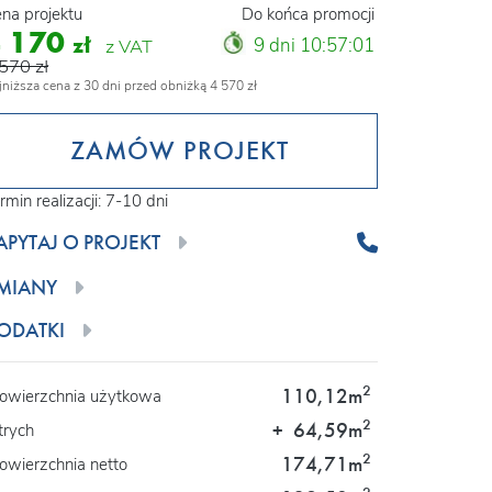
na projektu
Do końca promocji
4 170
zł
9 dni 10:57:00
z VAT
570 zł
jniższa cena z 30 dni przed obniżką 4 570 zł
ZAMÓW PROJEKT
rmin realizacji: 7-10 dni
APYTAJ O PROJEKT
MIANY
ODATKI
2
110,12m
owierzchnia użytkowa
2
+
64,59m
trych
2
174,71m
owierzchnia netto