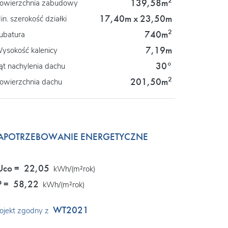
2
139,58m
owierzchnia zabudowy
17,40m x 23,50m
in. szerokość działki
2
740m
ubatura
7,19m
ysokość kalenicy
30°
ąt nachylenia dachu
2
201,50m
owierzchnia dachu
APOTRZEBOWANIE ENERGETYCZNE
Uco =
22,05
kWh/(m²rok)
P =
58,22
kWh/(m²rok)
WT2021
ojekt zgodny z