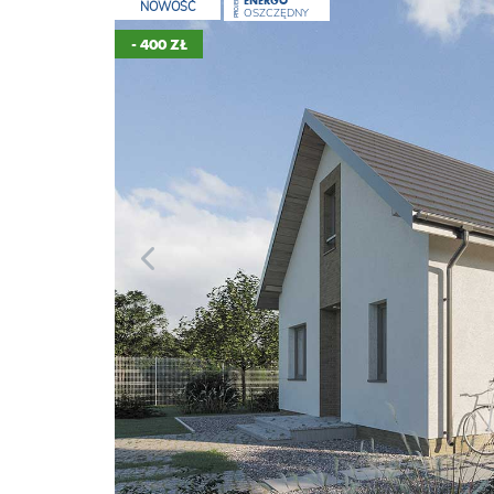
ENERGO
PROJEKT
NOWOŚĆ
OSZCZĘDNY
- 400 ZŁ