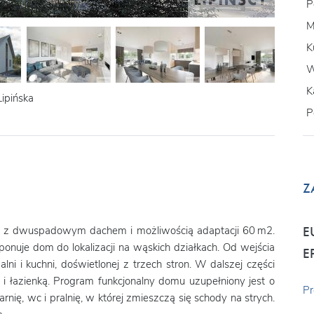
P
M
K
W
K
Lipińska
P
Z
m z dwuspadowym dachem i możliwością adaptacji 60 m2.
E
nuje dom do lokalizacji na wąskich działkach. Od wejścia
E
lni i kuchni, doświetlonej z trzech stron. W dalszej części
 i łazienką. Program funkcjonalny domu uzupełniony jest o
Pr
nię, wc i pralnię, w której zmieszczą się schody na strych.