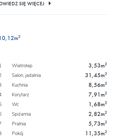
OWIEDZ SIĘ WIĘCEJ
2
10,12
m
2
3,53m
1
Wiatrołap
2
31,45m
2
Salon, jadalnia
2
8,56m
3
Kuchnia
2
7,91m
4
Korytarz
2
1,68m
5
Wc
2
2,82m
6
Spiżarnia
2
5,73m
7
Pralnia
2
11,35m
8
Pokój