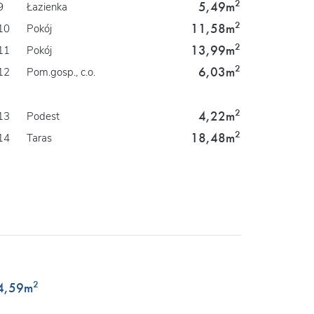
2
5,49m
9
Łazienka
2
11,58m
10
Pokój
2
13,99m
11
Pokój
2
6,03m
12
Pom.gosp., c.o.
2
4,22m
13
Podest
2
18,48m
14
Taras
2
4,59
m