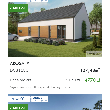
OSZCZĘDNY
- 400 ZŁ
AROSA IV
2
127,48m
DCB115C
4770 zł
Cena projektu:
5170 zł
Najniższa cena z 30 dni przed obniżką 5 170 zł
ENERGO
PROJEKT
NOWOŚĆ
OSZCZĘDNY
- 400 ZŁ