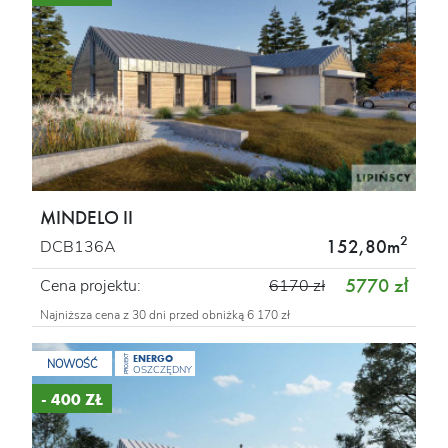
MINDELO II
2
152,80m
DCB136A
5770 zł
Cena projektu:
6170 zł
Najniższa cena z 30 dni przed obniżką 6 170 zł
ENERGO
PROJEKT
NOWOŚĆ
OSZCZĘDNY
- 400 ZŁ