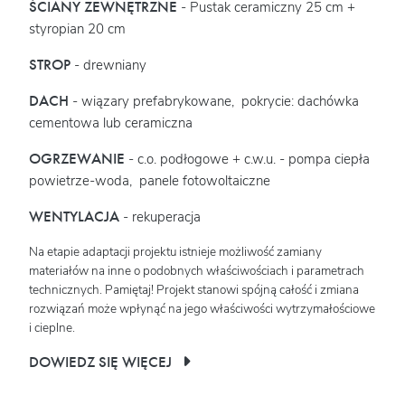
ŚCIANY ZEWNĘTRZNE
- Pustak ceramiczny 25 cm +
styropian 20 cm
STROP
- drewniany
DACH
- wiązary prefabrykowane, pokrycie: dachówka
cementowa lub ceramiczna
OGRZEWANIE
- c.o. podłogowe + c.w.u. - pompa ciepła
powietrze-woda, panele fotowoltaiczne
WENTYLACJA
- rekuperacja
Na etapie adaptacji projektu istnieje możliwość zamiany
materiałów na inne o podobnych właściwościach i parametrach
technicznych. Pamiętaj! Projekt stanowi spójną całość i zmiana
rozwiązań może wpłynąć na jego właściwości wytrzymałościowe
i cieplne.
DOWIEDZ SIĘ WIĘCEJ