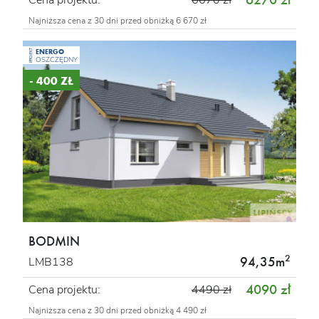
Najniższa cena z 30 dni przed obniżką 6 670 zł
ENERGO
PROJEKT
OSZCZĘDNY
- 400 ZŁ
BODMIN
2
94,35m
LMB138
4090 zł
Cena projektu:
4490 zł
Najniższa cena z 30 dni przed obniżką 4 490 zł