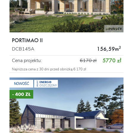
PORTIMAO II
2
156,59m
DCB145A
5770 zł
Cena projektu:
6170 zł
Najniższa cena z 30 dni przed obniżką 6 170 zł
ENERGO
PROJEKT
NOWOŚĆ
OSZCZĘDNY
- 400 ZŁ