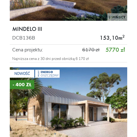
MINDELO III
2
153,10m
DCB136B
5770 zł
Cena projektu:
6170 zł
Najniższa cena z 30 dni przed obniżką 6 170 zł
ENERGO
PROJEKT
NOWOŚĆ
OSZCZĘDNY
- 400 ZŁ