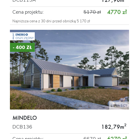
127,90m
DCB115A
4770 zł
Cena projektu:
5170 zł
Najniższa cena z 30 dni przed obniżką 5 170 zł
ENERGO
PROJEKT
OSZCZĘDNY
- 400 ZŁ
MINDELO
2
182,79m
DCB136
6270 zł
Cena projektu:
6670 zł