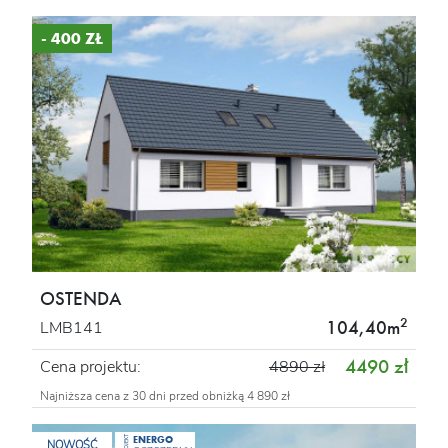
- 400 ZŁ
OSTENDA
2
104,40m
LMB141
4490 zł
Cena projektu:
4890 zł
Najniższa cena z 30 dni przed obniżką 4 890 zł
ENERGO
PROJEKT
NOWOŚĆ