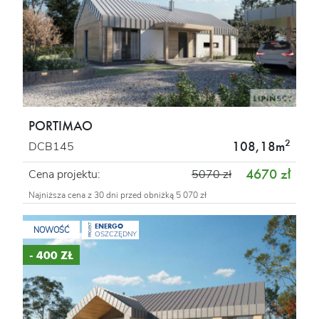
PORTIMAO
2
108,18m
DCB145
4670 zł
Cena projektu:
5070 zł
Najniższa cena z 30 dni przed obniżką 5 070 zł
ENERGO
PROJEKT
NOWOŚĆ
OSZCZĘDNY
- 400 ZŁ