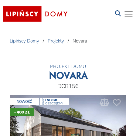
Lipińscy Domy
/
Projekty
/
Novara
PROJEKT DOMU
NOVARA
DCB156
ENERGO
PROJEKT
NOWOŚĆ
OSZCZĘDNY
- 400 ZŁ