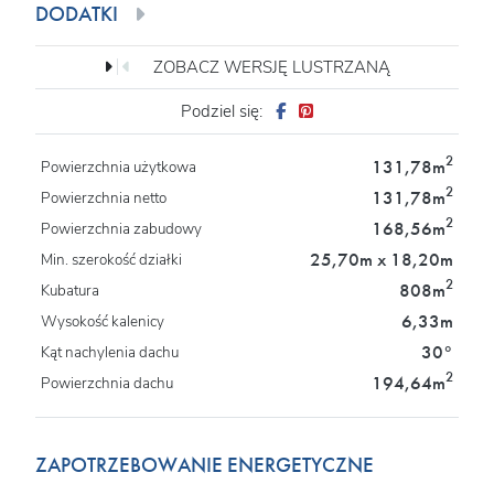
DODATKI
ZOBACZ WERSJĘ LUSTRZANĄ
Podziel się:
2
131,78m
Powierzchnia użytkowa
2
131,78m
Powierzchnia netto
2
168,56m
Powierzchnia zabudowy
25,70m x 18,20m
Min. szerokość działki
2
808m
Kubatura
6,33m
Wysokość kalenicy
30°
Kąt nachylenia dachu
2
194,64m
Powierzchnia dachu
ZAPOTRZEBOWANIE ENERGETYCZNE