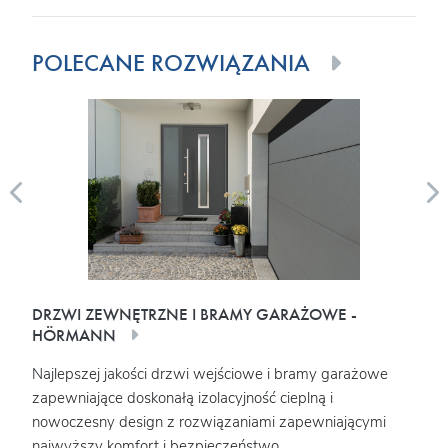
POLECANE ROZWIĄZANIA
DRZWI ZEWNĘTRZNE I BRAMY GARAŻOWE -
OKN
HÖRMANN
Najw
Najlepszej jakości drzwi wejściowe i bramy garażowe
elem
w
zapewniające doskonałą izolacyjność cieplną i
ener
ciej
nowoczesny design z rozwiązaniami zapewniającymi
ogrzewanie. Schod
najwyższy komfort i bezpieczeństwo.