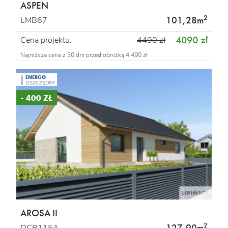
ASPEN
2
101,28m
LMB67
4090 zł
Cena projektu:
4490 zł
Najniższa cena z 30 dni przed obniżką 4 490 zł
ENERGO
PROJEKT
OSZCZĘDNY
- 400 ZŁ
AROSA II
2