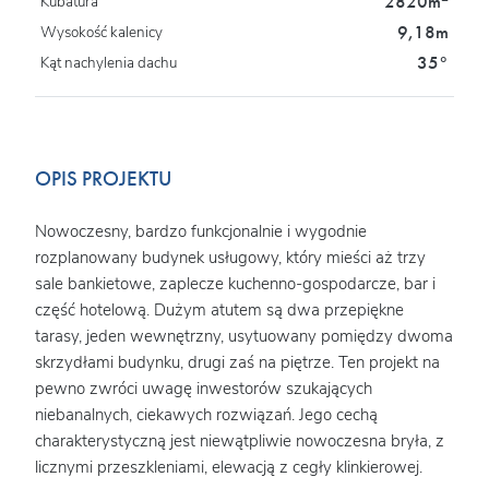
2820m
Kubatura
9,18m
Wysokość kalenicy
35°
Kąt nachylenia dachu
OPIS PROJEKTU
Nowoczesny, bardzo funkcjonalnie i wygodnie
rozplanowany budynek usługowy, który mieści aż trzy
sale bankietowe, zaplecze kuchenno-gospodarcze, bar i
część hotelową. Dużym atutem są dwa przepiękne
tarasy, jeden wewnętrzny, usytuowany pomiędzy dwoma
skrzydłami budynku, drugi zaś na piętrze. Ten projekt na
pewno zwróci uwagę inwestorów szukających
niebanalnych, ciekawych rozwiązań. Jego cechą
charakterystyczną jest niewątpliwie nowoczesna bryła, z
licznymi przeszkleniami, elewacją z cegły klinkierowej.