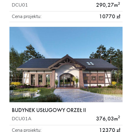
2
290,27m
DCU01
10770 zł
Cena projektu:
BUDYNEK USŁUGOWY ORZEŁ II
2
376,03m
DCU01A
12370 zł
Cena projektu: