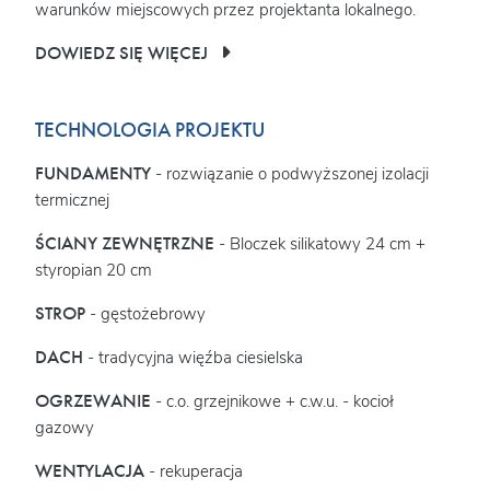
warunków miejscowych przez projektanta lokalnego.
DOWIEDZ SIĘ WIĘCEJ
TECHNOLOGIA PROJEKTU
FUNDAMENTY
- rozwiązanie o podwyższonej izolacji
termicznej
ŚCIANY ZEWNĘTRZNE
- Bloczek silikatowy 24 cm +
styropian 20 cm
STROP
- gęstożebrowy
DACH
- tradycyjna więźba ciesielska
OGRZEWANIE
- c.o. grzejnikowe + c.w.u. - kocioł
gazowy
WENTYLACJA
- rekuperacja