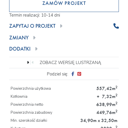
ZAMÓW PROJEKT
Termin realizacji: 10-14 dni
ZAPYTAJ O PROJEKT
ZMIANY
DODATKI
ZOBACZ WERSJĘ LUSTRZANĄ
Podziel się:
2
557,42m
Powierzchnia użytkowa
2
+
7,32m
Kotłownia
2
638,99m
Powierzchnia netto
2
449,76m
Powierzchnia zabudowy
34,90m x 32,50m
Min. szerokość działki
2