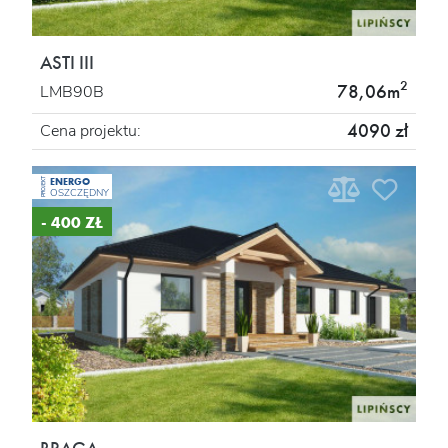
ASTI III
2
78,06m
LMB90B
4090 zł
Cena projektu:
ENERGO
PROJEKT
OSZCZĘDNY
- 400 ZŁ