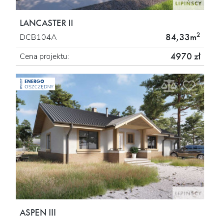
LANCASTER II
2
84,33m
DCB104A
4970 zł
Cena projektu:
ENERGO
PROJEKT
OSZCZĘDNY
ASPEN III