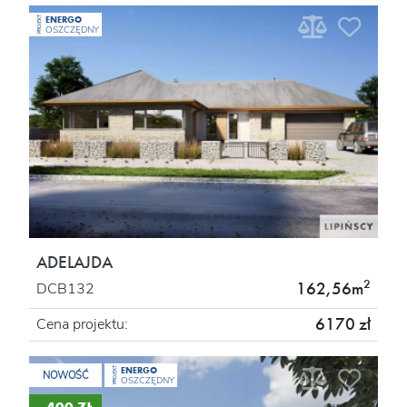
ENERGO
PROJEKT
OSZCZĘDNY
ADELAJDA
2
162,56m
DCB132
6170 zł
Cena projektu:
ENERGO
PROJEKT
NOWOŚĆ
OSZCZĘDNY