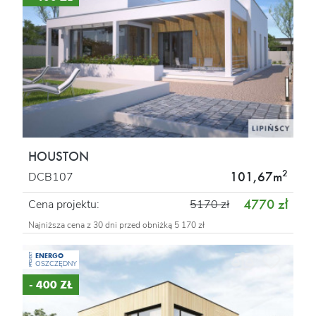
HOUSTON
2
101,67m
DCB107
4770 zł
Cena projektu:
5170 zł
Najniższa cena z 30 dni przed obniżką 5 170 zł
ENERGO
PROJEKT
OSZCZĘDNY
- 400 ZŁ