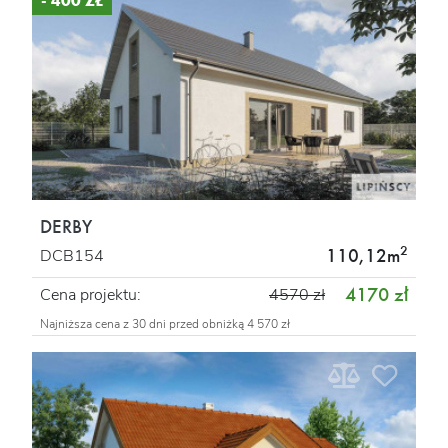
- 400 ZŁ
DERBY
2
110,12m
DCB154
4170 zł
Cena projektu:
4570 zł
Najniższa cena z 30 dni przed obniżką 4 570 zł