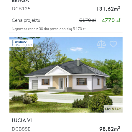
BRAGA
2
131,62m
DCB125
4770 zł
Cena projektu:
5170 zł
Najniższa cena z 30 dni przed obniżką 5 170 zł
ENERGO
PROJEKT
OSZCZĘDNY
LUCIA VI
2
98,82m
DCB88E