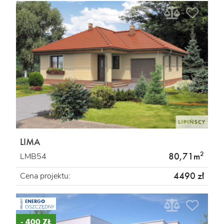
LIMA
2
80,71m
LMB54
4490 zł
Cena projektu:
ENERGO
PROJEKT
OSZCZĘDNY
- 400 ZŁ