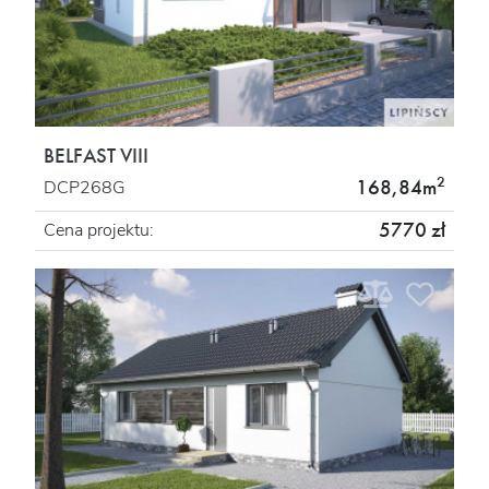
BELFAST VIII
2
168,84m
DCP268G
5770 zł
Cena projektu: