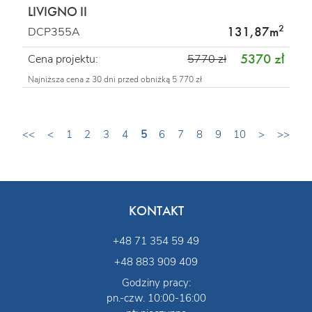
LIVIGNO II
2
131,87m
DCP355A
5370 zł
Cena projektu:
5770 zł
Najniższa cena z 30 dni przed obniżką 5 770 zł
<<
<
1
2
3
4
5
6
7
8
9
10
>
>>
KONTAKT
+48 71 354 59 49
+48 883 909 409
Godziny pracy:
pn.-czw. 10:00-16:00