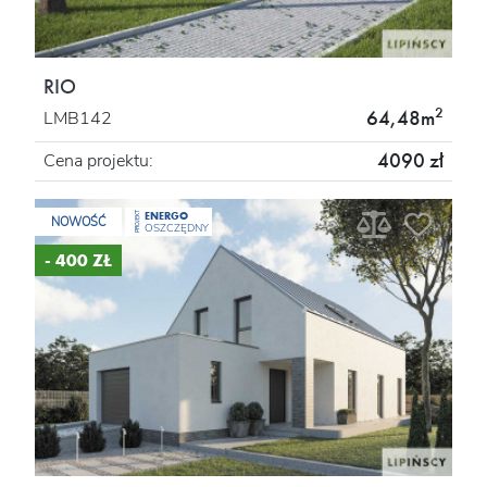
RIO
2
64,48m
LMB142
4090 zł
Cena projektu:
ENERGO
PROJEKT
NOWOŚĆ
OSZCZĘDNY
- 400 ZŁ