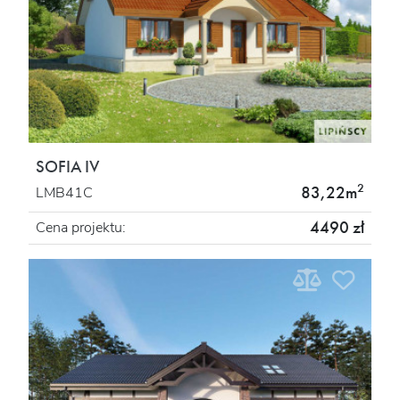
SOFIA IV
2
83,22m
LMB41C
4490 zł
Cena projektu: