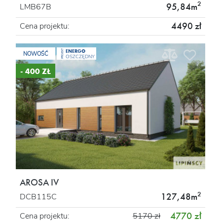
2
95,84m
LMB67B
4490 zł
Cena projektu:
ENERGO
PROJEKT
NOWOŚĆ
OSZCZĘDNY
- 400 ZŁ
AROSA IV
2
127,48m
DCB115C
4770 zł
Cena projektu:
5170 zł