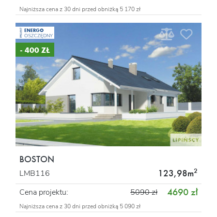
Najniższa cena z 30 dni przed obniżką 5 170 zł
ENERGO
PROJEKT
OSZCZĘDNY
- 400 ZŁ
BOSTON
2
123,98m
LMB116
4690 zł
Cena projektu:
5090 zł
Najniższa cena z 30 dni przed obniżką 5 090 zł