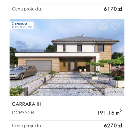
6170 zł
Cena projektu:
ENERGO
PROJEKT
OSZCZĘDNY
CARRARA III
2
191.16 m
DCP332B
6270 zł
Cena projektu: