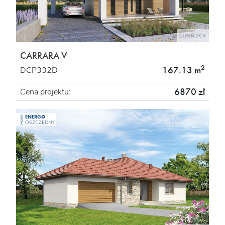
CARRARA V
2
167.13 m
DCP332D
6870 zł
Cena projektu:
ENERGO
PROJEKT
OSZCZĘDNY