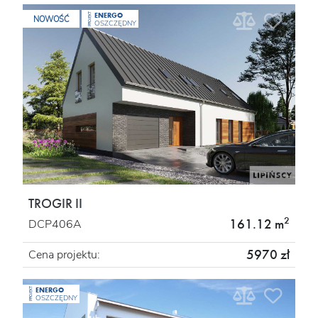
ENERGO
PROJEKT
NOWOŚĆ
OSZCZĘDNY
TROGIR II
2
161.12 m
DCP406A
5970 zł
Cena projektu:
ENERGO
PROJEKT
OSZCZĘDNY