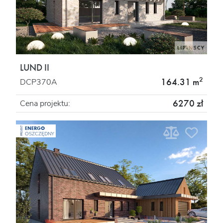
LUND II
2
164.31 m
DCP370A
6270 zł
Cena projektu:
ENERGO
PROJEKT
OSZCZĘDNY