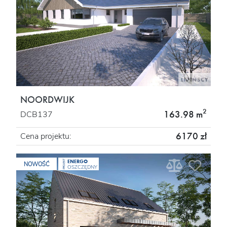
NOORDWIJK
2
163.98 m
DCB137
6170 zł
Cena projektu:
ENERGO
PROJEKT
NOWOŚĆ
OSZCZĘDNY