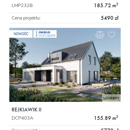
2
185.72 m
LMP232B
5490 zł
Cena projektu:
ENERGO
PROJEKT
NOWOŚĆ
OSZCZĘDNY
REJKIAWIK II
2
155.89 m
DCP403A