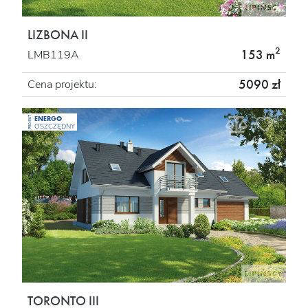
LIZBONA II
2
153 m
LMB119A
5090 zł
Cena projektu:
ENERGO
PROJEKT
OSZCZĘDNY
TORONTO III