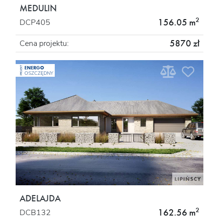
MEDULIN
2
156.05 m
DCP405
5870 zł
Cena projektu:
ENERGO
PROJEKT
OSZCZĘDNY
ADELAJDA
2
162.56 m
DCB132