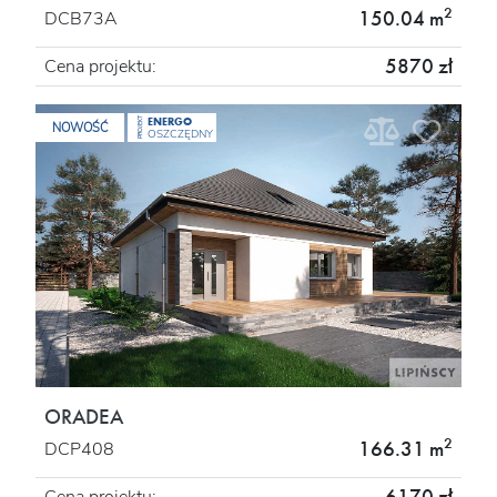
2
150.04 m
DCB73A
5870 zł
Cena projektu:
ENERGO
PROJEKT
NOWOŚĆ
OSZCZĘDNY
ORADEA
2
166.31 m
DCP408