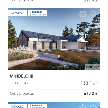
6170 zł
Cena projektu:
ENERGO
PROJEKT
NOWOŚĆ
OSZCZĘDNY
MINDELO III
2
153.1 m
DCB136B
6170 zł
Cena projektu:
ENERGO
PROJEKT
NOWOŚĆ