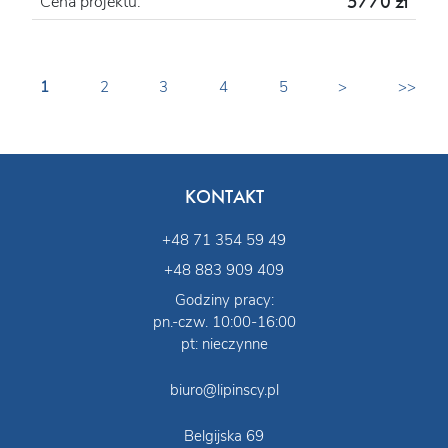
5770 zł
Cena projektu:
1
2
3
4
5
>
>>
KONTAKT
+48 71 354 59 49
+48 883 909 409
Godziny pracy:
pn.-czw. 10:00-16:00
pt: nieczynne
biuro@lipinscy.pl
Belgijska 69