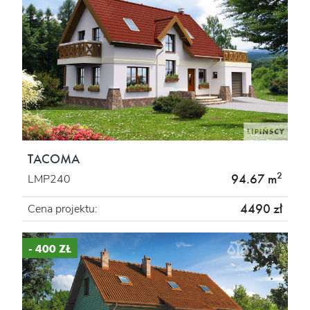
TACOMA
2
94.67 m
LMP240
4490 zł
Cena projektu:
- 400 ZŁ