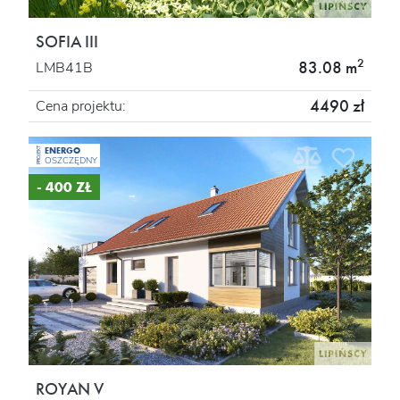
SOFIA III
2
83.08 m
LMB41B
4490 zł
Cena projektu:
ENERGO
PROJEKT
OSZCZĘDNY
- 400 ZŁ
ROYAN V