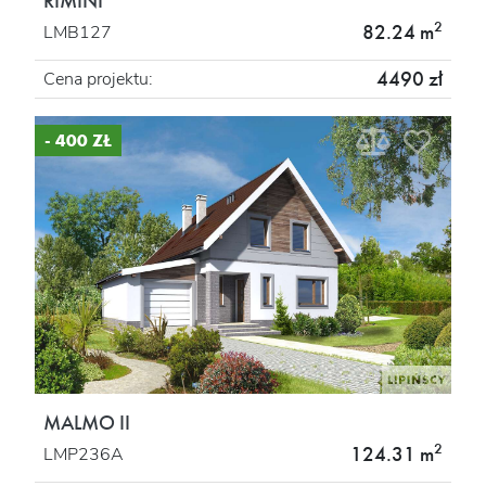
RIMINI
2
82.24 m
LMB127
4490 zł
Cena projektu:
- 400 ZŁ
MALMO II
2
124.31 m
LMP236A