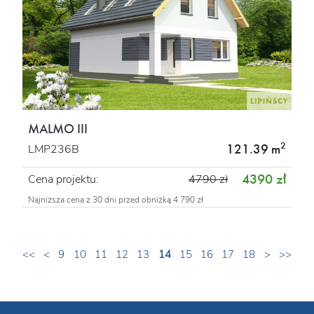
MALMO III
2
121.39 m
LMP236B
4390 zł
Cena projektu:
4790 zł
Najniższa cena z 30 dni przed obniżką 4 790 zł
<<
<
9
10
11
12
13
14
15
16
17
18
>
>>