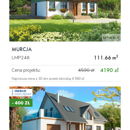
MURCJA
2
111.66 m
LMP248
4190 zł
Cena projektu:
4590 zł
Najniższa cena z 30 dni przed obniżką 4 590 zł
ENERGO
PROJEKT
OSZCZĘDNY
- 400 ZŁ