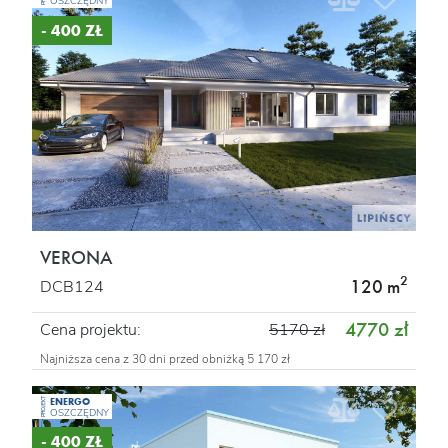
OSZCZĘDNY
- 400 ZŁ
VERONA
2
120 m
DCB124
4770 zł
Cena projektu:
5170 zł
Najniższa cena z 30 dni przed obniżką 5 170 zł
ENERGO
PROJEKT
OSZCZĘDNY
- 400 ZŁ