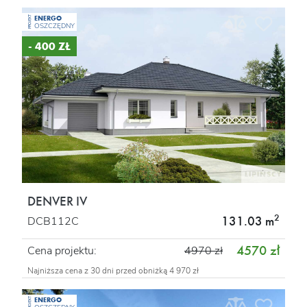
ENERGO
PROJEKT
OSZCZĘDNY
- 400 ZŁ
DENVER IV
2
131.03 m
DCB112C
4570 zł
Cena projektu:
4970 zł
Najniższa cena z 30 dni przed obniżką 4 970 zł
ENERGO
PROJEKT