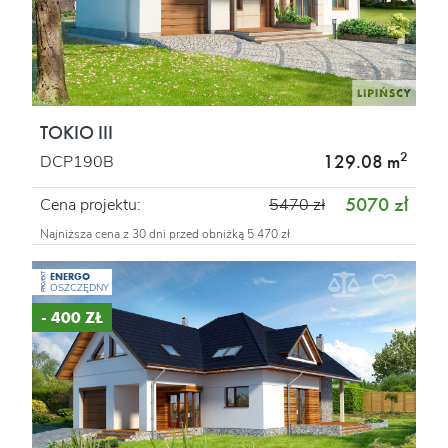
TOKIO III
2
129.08 m
DCP190B
5070 zł
Cena projektu:
5470 zł
Najniższa cena z 30 dni przed obniżką 5 470 zł
ENERGO
PROJEKT
OSZCZĘDNY
- 400 ZŁ