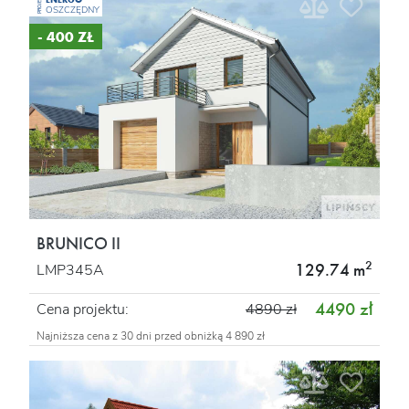
PROJEKT
OSZCZĘDNY
- 400 ZŁ
BRUNICO II
2
129.74 m
LMP345A
4490 zł
Cena projektu:
4890 zł
Najniższa cena z 30 dni przed obniżką 4 890 zł