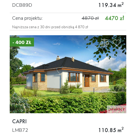
2
119.34 m
DCB89D
4470 zł
Cena projektu:
4870 zł
Najniższa cena z 30 dni przed obniżką 4 870 zł
- 400 ZŁ
CAPRI
2
110.85 m
LMB72