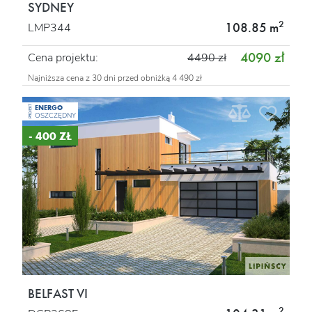
SYDNEY
2
108.85 m
LMP344
4090 zł
Cena projektu:
4490 zł
Najniższa cena z 30 dni przed obniżką 4 490 zł
ENERGO
PROJEKT
OSZCZĘDNY
- 400 ZŁ
BELFAST VI
2