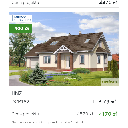
4470 zł
Cena projektu:
ENERGO
PROJEKT
OSZCZĘDNY
- 400 ZŁ
LINZ
2
116.79 m
DCP182
4170 zł
Cena projektu:
4570 zł
Najniższa cena z 30 dni przed obniżką 4 570 zł