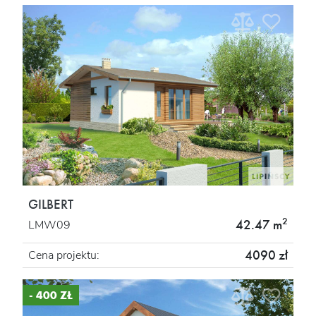
GILBERT
2
42.47 m
LMW09
4090 zł
Cena projektu:
- 400 ZŁ