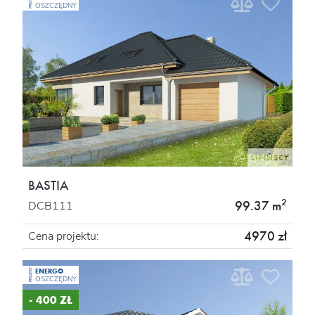
PROJEKT
OSZCZĘDNY
BASTIA
2
99.37 m
DCB111
4970 zł
Cena projektu:
ENERGO
PROJEKT
OSZCZĘDNY
- 400 ZŁ