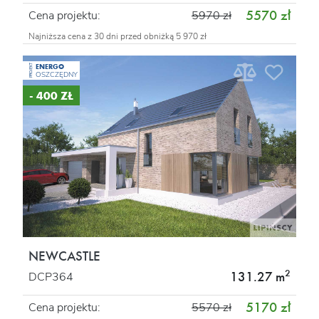
5570 zł
Cena projektu:
5970 zł
Najniższa cena z 30 dni przed obniżką 5 970 zł
ENERGO
PROJEKT
OSZCZĘDNY
- 400 ZŁ
NEWCASTLE
2
131.27 m
DCP364
5170 zł
Cena projektu:
5570 zł