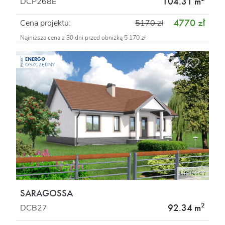
104.31 m
DCP268E
4770 zł
Cena projektu:
5170 zł
Najniższa cena z 30 dni przed obniżką 5 170 zł
ENERGO
PROJEKT
OSZCZĘDNY
SARAGOSSA
2
92.34 m
DCB27