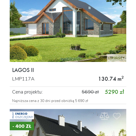
LAGOS II
2
130.74 m
LMP117A
5290 zł
Cena projektu:
5690 zł
Najniższa cena z 30 dni przed obniżką 5 690 zł
ENERGO
PROJEKT
OSZCZĘDNY
- 400 ZŁ