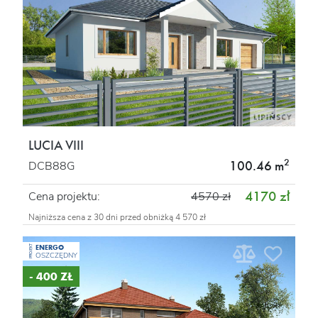
LUCIA VIII
2
100.46 m
DCB88G
4170 zł
Cena projektu:
4570 zł
Najniższa cena z 30 dni przed obniżką 4 570 zł
ENERGO
PROJEKT
OSZCZĘDNY
- 400 ZŁ