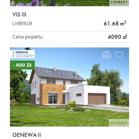
VIS III
2
61.68 m
LMB91B
4090 zł
Cena projektu:
ENERGO
PROJEKT
OSZCZĘDNY
- 400 ZŁ
GENEWA II