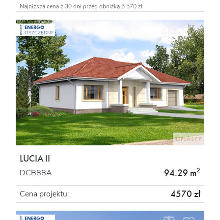
Najniższa cena z 30 dni przed obniżką 5 570 zł
ENERGO
PROJEKT
OSZCZĘDNY
LUCIA II
2
94.29 m
DCB88A
4570 zł
Cena projektu:
ENERGO