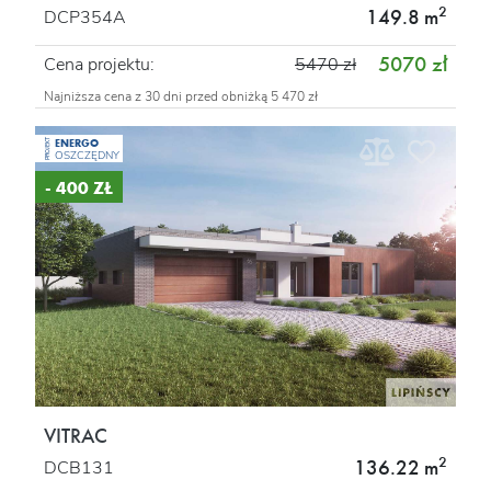
2
149.8 m
DCP354A
5070 zł
Cena projektu:
5470 zł
Najniższa cena z 30 dni przed obniżką 5 470 zł
ENERGO
PROJEKT
OSZCZĘDNY
- 400 ZŁ
VITRAC
2
136.22 m
DCB131