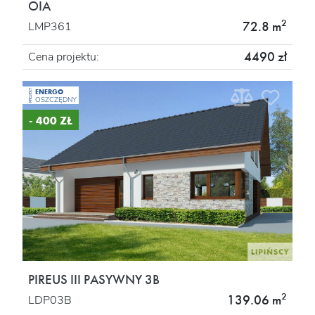
OIA
2
72.8 m
LMP361
4490 zł
Cena projektu:
ENERGO
PROJEKT
OSZCZĘDNY
- 400 ZŁ
PIREUS III PASYWNY 3B
2
139.06 m
LDP03B