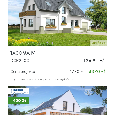
TACOMA IV
2
126.91 m
DCP240C
4370 zł
Cena projektu:
4770 zł
Najniższa cena z 30 dni przed obniżką 4 770 zł
ENERGO
PROJEKT
OSZCZĘDNY
- 400 ZŁ