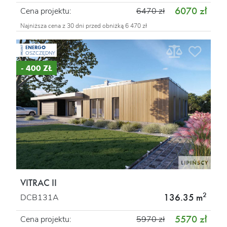
6070 zł
Cena projektu:
6470 zł
Najniższa cena z 30 dni przed obniżką 6 470 zł
ENERGO
PROJEKT
OSZCZĘDNY
- 400 ZŁ
VITRAC II
2
136.35 m
DCB131A
5570 zł
Cena projektu:
5970 zł