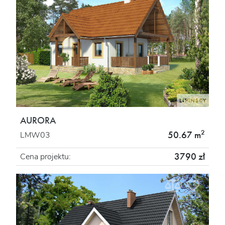
AURORA
2
50.67 m
LMW03
3790 zł
Cena projektu: