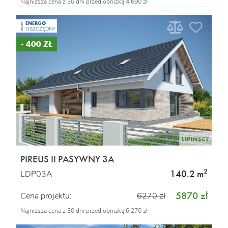
Najniższa cena z 30 dni przed obniżką 4 690 zł
ENERGO
PROJEKT
OSZCZĘDNY
- 400 ZŁ
PIREUS II PASYWNY 3A
2
140.2 m
LDP03A
5870 zł
Cena projektu:
6270 zł
Najniższa cena z 30 dni przed obniżką 6 270 zł