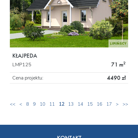
KŁAJPEDA
2
71 m
LMP125
4490 zł
Cena projektu:
<<
<
8
9
10
11
12
13
14
15
16
17
>
>>
KONTAKT