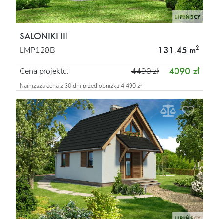
SALONIKI III
2
131.45 m
LMP128B
4090 zł
Cena projektu:
4490 zł
Najniższa cena z 30 dni przed obniżką 4 490 zł