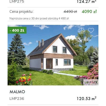
2
124.27 m
LMP275
4090 zł
Cena projektu:
4490 zł
Najniższa cena z 30 dni przed obniżką 4 490 zł
- 400 ZŁ
MALMO
2
120.53 m
LMP236