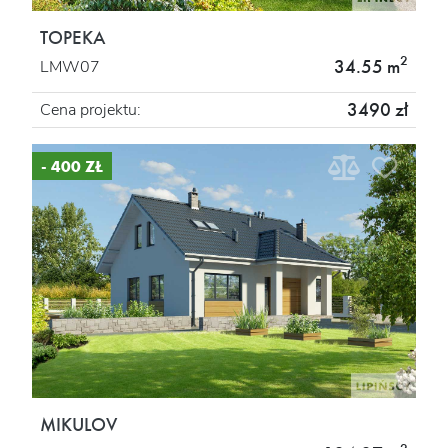
TOPEKA
2
34.55 m
LMW07
3490 zł
Cena projektu:
- 400 ZŁ
MIKULOV