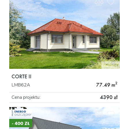
CORTE II
2
77.49 m
LMB62A
4390 zł
Cena projektu:
ENERGO
PROJEKT
OSZCZĘDNY
- 400 ZŁ