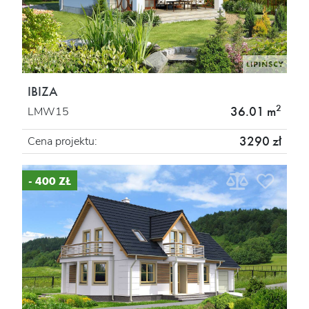
IBIZA
2
36.01 m
LMW15
3290 zł
Cena projektu:
- 400 ZŁ