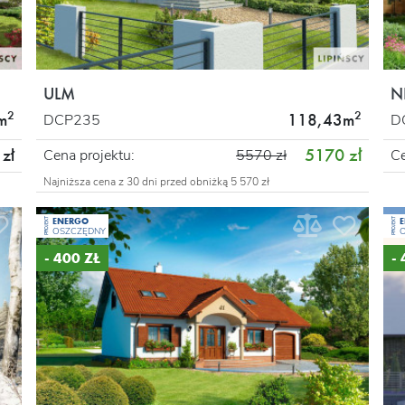
ULM
N
2
2
m
118,43m
DCP235
D
5170 zł
zł
Cena projektu:
5570 zł
Ce
Najniższa cena z 30 dni przed obniżką 5 570 zł
ENERGO
PROJEKT
PROJEKT
OSZCZĘDNY
- 400 ZŁ
-