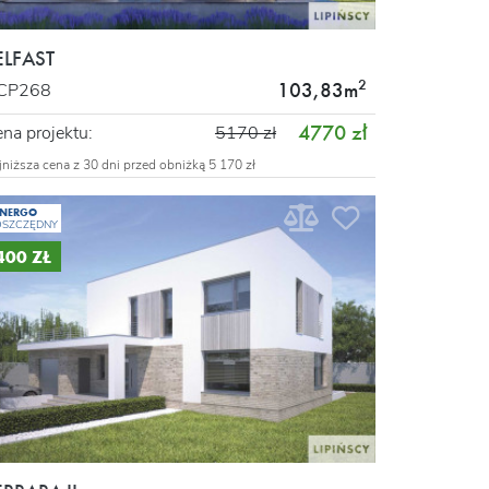
ELFAST
2
103,83m
CP268
4770 zł
na projektu:
5170 zł
jniższa cena z 30 dni przed obniżką 5 170 zł
ENERGO
OSZCZĘDNY
 400 ZŁ