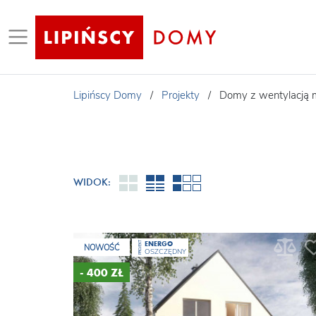
Lipińscy Domy
/
Projekty
/
Domy z wentylacją 
WIDOK:
ENERGO
PROJEKT
NOWOŚĆ
OSZCZĘDNY
- 400 ZŁ