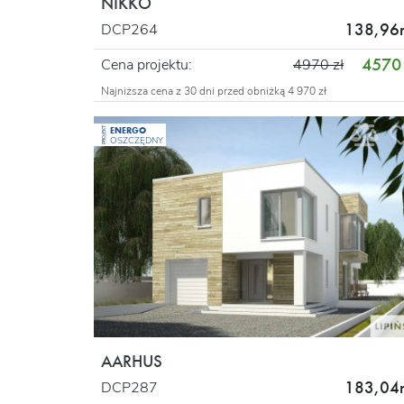
NIKKO
138,96
DCP264
4570 
Cena projektu:
4970 zł
Najniższa cena z 30 dni przed obniżką 4 970 zł
ENERGO
PROJEKT
OSZCZĘDNY
AARHUS
183,04
DCP287