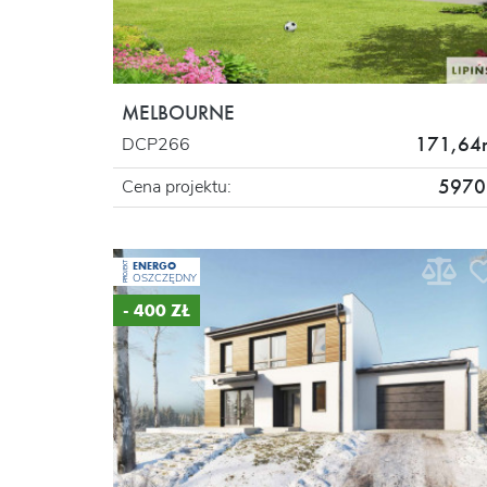
MELBOURNE
171,64
DCP266
5970 
Cena projektu:
ENERGO
PROJEKT
OSZCZĘDNY
- 400 ZŁ