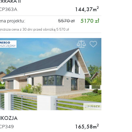
ERRARA II
2
144,37m
CP363A
5170 zł
na projektu:
5570 zł
jniższa cena z 30 dni przed obniżką 5 570 zł
ENERGO
OSZCZĘDNY
IKOZJA
2
165,58m
CP349