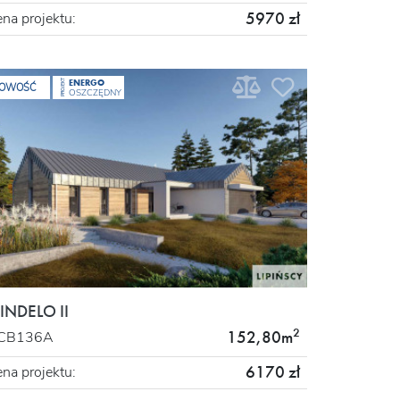
5970 zł
na projektu:
ENERGO
PROJEKT
OWOŚĆ
OSZCZĘDNY
INDELO II
2
152,80m
CB136A
6170 zł
na projektu: