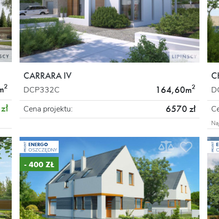
CARRARA IV
C
2
2
m
164,60m
DCP332C
D
zł
6570 zł
Cena projektu:
Ce
Na
ENERGO
PROJEKT
PROJEKT
OSZCZĘDNY
- 400 ZŁ