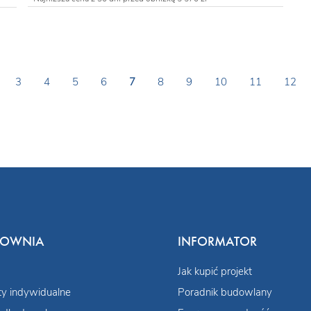
3
4
5
6
7
8
9
10
11
12
COWNIA
INFORMATOR
Jak kupić projekt
ty indywidualne
Poradnik budowlany