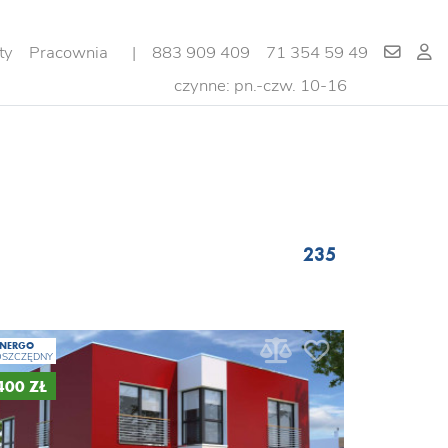
ty
Pracownia
|
883 909 409
71 354 59 49
czynne: pn.-czw. 10-16
235
ENERGO
OSZCZĘDNY
 400 ZŁ