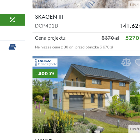
SKAGEN III
141,62
DCP401B
5270 
Cena projektu:
5670 zł
Najniższa cena z 30 dni przed obniżką 5 670 zł
ENERGO
PROJEKT
OSZCZĘDNY
- 400 ZŁ