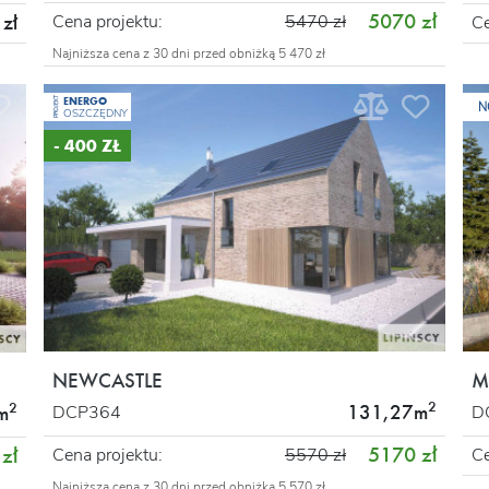
5070 zł
Cena projektu:
5470 zł
zł
Ce
Najniższa cena z 30 dni przed obniżką 5 470 zł
ENERGO
PROJEKT
N
OSZCZĘDNY
- 400 ZŁ
NEWCASTLE
M
2
2
131,27m
DCP364
D
m
5170 zł
zł
Cena projektu:
5570 zł
Ce
Najniższa cena z 30 dni przed obniżką 5 570 zł