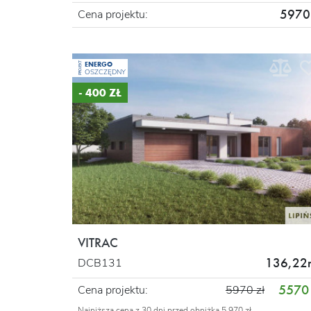
5970 
Cena projektu:
ENERGO
PROJEKT
OSZCZĘDNY
- 400 ZŁ
VITRAC
136,22
DCB131
5570 
Cena projektu:
5970 zł
Najniższa cena z 30 dni przed obniżką 5 970 zł