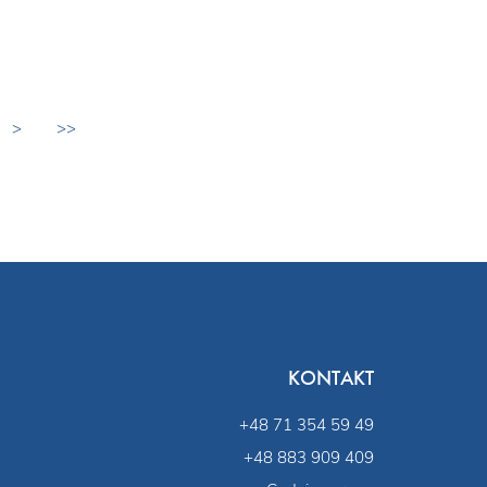
>
>>
KONTAKT
+48 71 354 59 49
+48 883 909 409