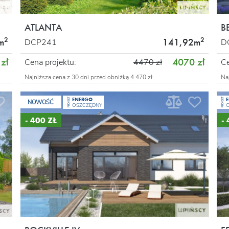
ATLANTA
B
2
2
m
141,92m
DCP241
D
zł
4070 zł
Cena projektu:
4470 zł
Ce
Najniższa cena z 30 dni przed obniżką 4 470 zł
Na
ENERGO
PROJEKT
PROJEKT
NOWOŚĆ
OSZCZĘDNY
- 400 ZŁ
-