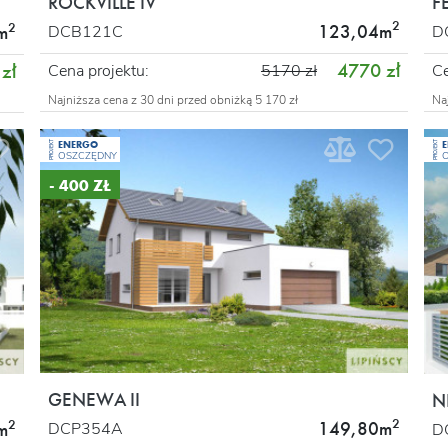
ROCKVILLE IV
F
2
2
123,04m
DCB121C
D
m
4770 zł
zł
Cena projektu:
5170 zł
Ce
Najniższa cena z 30 dni przed obniżką 5 170 zł
Na
ENERGO
PROJEKT
PROJEKT
OSZCZĘDNY
- 400 ZŁ
GENEWA II
N
2
2
149,80m
DCP354A
m
D