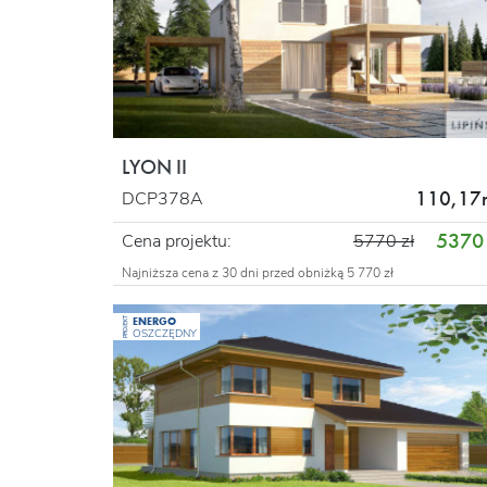
LYON II
110,17
DCP378A
5370 
Cena projektu:
5770 zł
Najniższa cena z 30 dni przed obniżką 5 770 zł
ENERGO
PROJEKT
OSZCZĘDNY