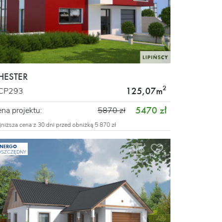
HESTER
2
125,07m
CP293
5470 zł
na projektu:
5870 zł
jniższa cena z 30 dni przed obniżką 5 870 zł
ENERGO
OSZCZĘDNY