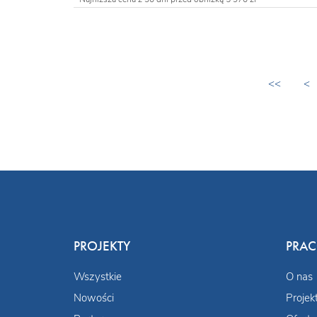
<<
<
PROJEKTY
PRA
Wszystkie
O nas
Nowości
Projek