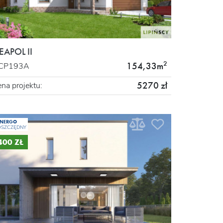
EAPOL II
2
154,33m
CP193A
5270 zł
na projektu:
ENERGO
OSZCZĘDNY
 400 ZŁ