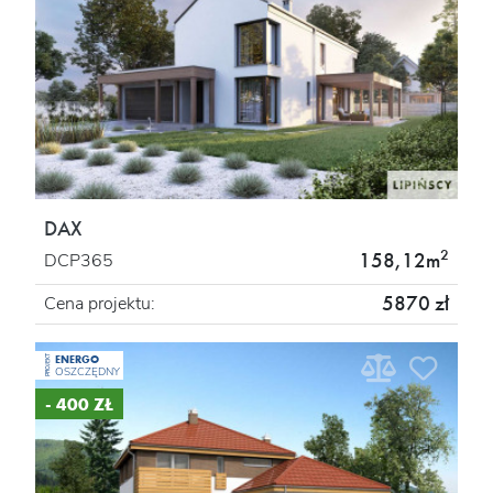
DAX
2
158,12m
DCP365
5870 zł
Cena projektu:
ENERGO
PROJEKT
OSZCZĘDNY
- 400 ZŁ