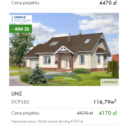
4470 zł
Cena projektu:
ENERGO
PROJEKT
OSZCZĘDNY
- 400 ZŁ
LINZ
2
116,79m
DCP182
4170 zł
Cena projektu:
4570 zł
Najniższa cena z 30 dni przed obniżką 4 570 zł