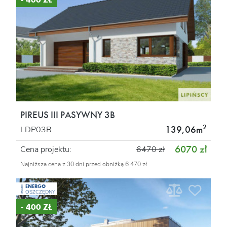
PIREUS III PASYWNY 3B
2
139,06m
LDP03B
6070 zł
Cena projektu:
6470 zł
Najniższa cena z 30 dni przed obniżką 6 470 zł
ENERGO
PROJEKT
OSZCZĘDNY
- 400 ZŁ