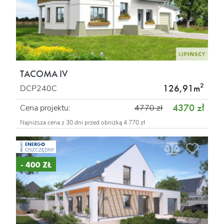
TACOMA IV
2
126,91m
DCP240C
4370 zł
Cena projektu:
4770 zł
Najniższa cena z 30 dni przed obniżką 4 770 zł
ENERGO
PROJEKT
OSZCZĘDNY
- 400 ZŁ