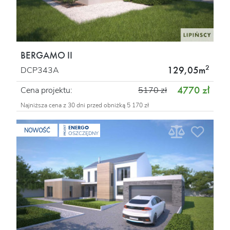
BERGAMO II
2
129,05m
DCP343A
4770 zł
Cena projektu:
5170 zł
Najniższa cena z 30 dni przed obniżką 5 170 zł
ENERGO
PROJEKT
NOWOŚĆ
OSZCZĘDNY