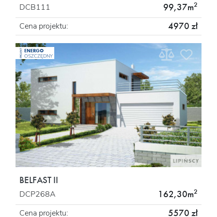
2
99,37m
DCB111
4970 zł
Cena projektu:
ENERGO
PROJEKT
OSZCZĘDNY
BELFAST II
2
162,30m
DCP268A
5570 zł
Cena projektu: