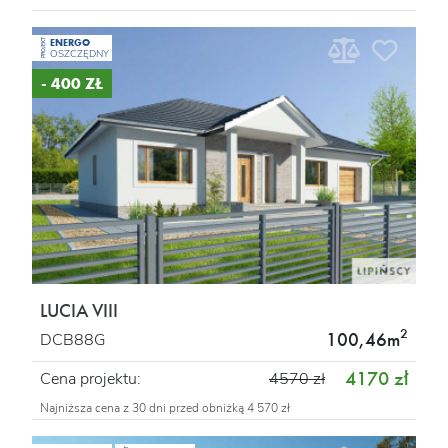
ENERGO
PROJEKT
OSZCZĘDNY
- 400 ZŁ
LUCIA VIII
2
100,46m
DCB88G
4170 zł
Cena projektu:
4570 zł
Najniższa cena z 30 dni przed obniżką 4 570 zł