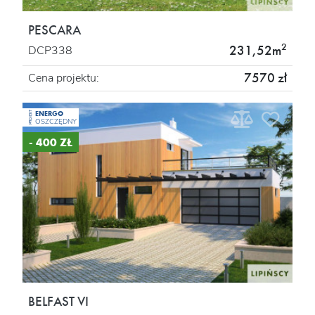
PESCARA
2
231,52m
DCP338
7570 zł
Cena projektu:
ENERGO
PROJEKT
OSZCZĘDNY
- 400 ZŁ
BELFAST VI