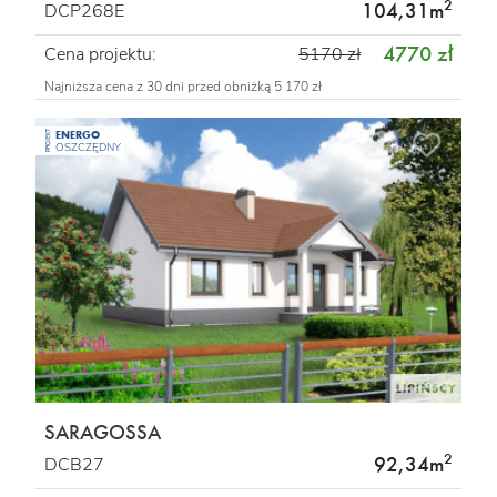
2
104,31m
DCP268E
4770 zł
Cena projektu:
5170 zł
Najniższa cena z 30 dni przed obniżką 5 170 zł
ENERGO
PROJEKT
OSZCZĘDNY
SARAGOSSA
2
92,34m
DCB27