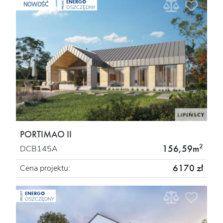
ENERGO
PROJEKT
NOWOŚĆ
OSZCZĘDNY
PORTIMAO II
2
156,59m
DCB145A
6170 zł
Cena projektu:
ENERGO
PROJEKT
OSZCZĘDNY