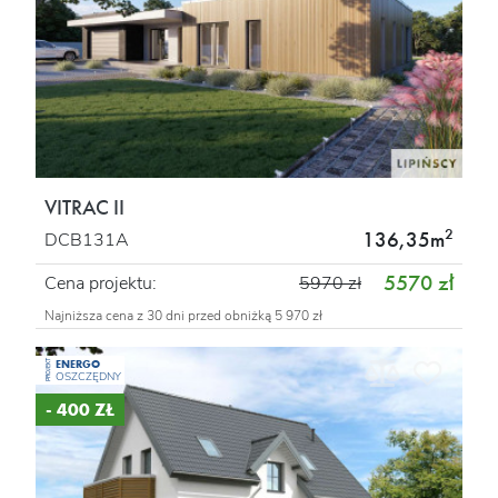
VITRAC II
2
136,35m
DCB131A
5570 zł
Cena projektu:
5970 zł
Najniższa cena z 30 dni przed obniżką 5 970 zł
ENERGO
PROJEKT
OSZCZĘDNY
- 400 ZŁ