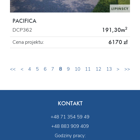
PACIFICA
2
191,30m
DCP362
6170 zł
Cena projektu:
<<
<
4
5
6
7
8
9
10
11
12
13
>
>>
KONTAKT
+48 71 354 59 49
+48 883 909 409
Godziny pracy: