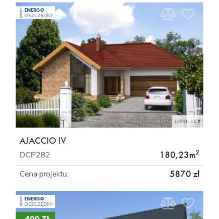
ENERGO
PROJEKT
OSZCZĘDNY
AJACCIO IV
2
180,23m
DCP282
5870 zł
Cena projektu:
ENERGO
PROJEKT
OSZCZĘDNY
- 400 ZŁ