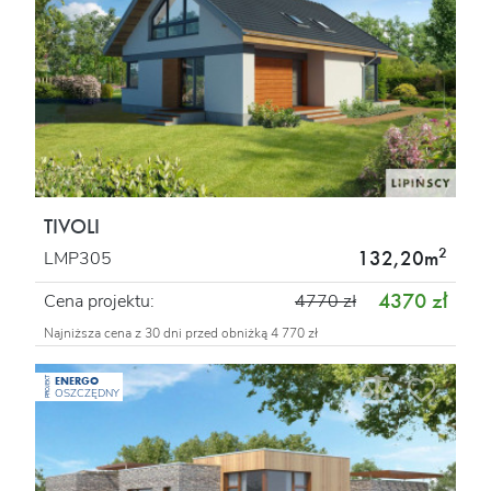
TIVOLI
2
132,20m
LMP305
4370 zł
Cena projektu:
4770 zł
Najniższa cena z 30 dni przed obniżką 4 770 zł
ENERGO
PROJEKT
OSZCZĘDNY