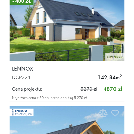
- 400 ZŁ
LENNOX
2
142,84m
DCP321
4870 zł
Cena projektu:
5270 zł
Najniższa cena z 30 dni przed obniżką 5 270 zł
ENERGO
PROJEKT
OSZCZĘDNY