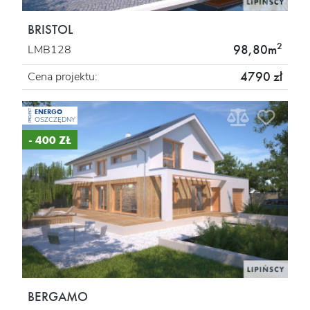
BRISTOL
2
98,80m
LMB128
4790 zł
Cena projektu:
ENERGO
PROJEKT
OSZCZĘDNY
- 400 ZŁ
BERGAMO