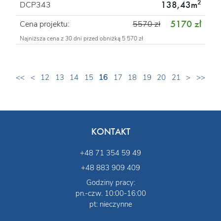
2
138,43m
DCP343
5170 zł
Cena projektu:
5570 zł
Najniższa cena z 30 dni przed obniżką 5 570 zł
<<
<
12
13
14
15
16
17
18
19
20
21
>
>>
KONTAKT
+48 71 354 59 49
+48 883 909 409
Godziny pracy:
pn.-czw. 10:00-16:00
pt: nieczynne