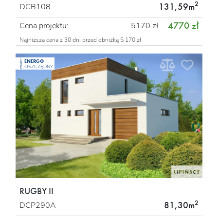
2
131,59m
DCB108
4770 zł
Cena projektu:
5170 zł
Najniższa cena z 30 dni przed obniżką 5 170 zł
ENERGO
PROJEKT
OSZCZĘDNY
RUGBY II
2
81,30m
DCP290A