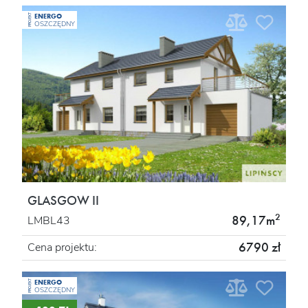
ENERGO
PROJEKT
OSZCZĘDNY
GLASGOW II
2
89,17m
LMBL43
6790 zł
Cena projektu:
ENERGO
PROJEKT
OSZCZĘDNY