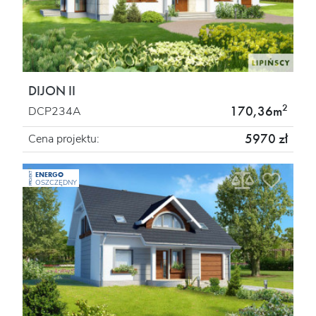
DIJON II
2
170,36m
DCP234A
5970 zł
Cena projektu:
ENERGO
PROJEKT
OSZCZĘDNY