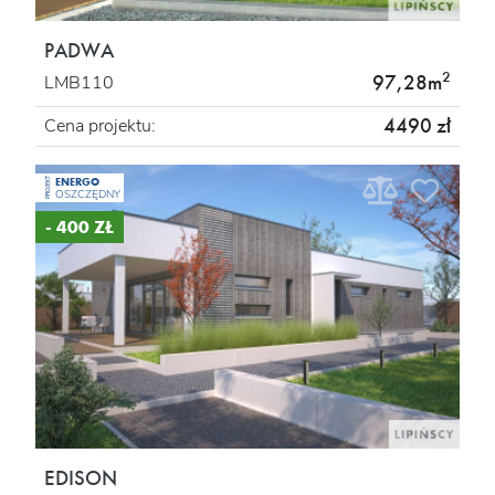
PADWA
2
97,28m
LMB110
4490 zł
Cena projektu:
ENERGO
PROJEKT
OSZCZĘDNY
- 400 ZŁ
EDISON