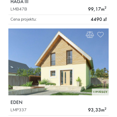
HAGA III
2
99,17m
LMB47B
4490 zł
Cena projektu:
EDEN
2
93,33m
LMP337