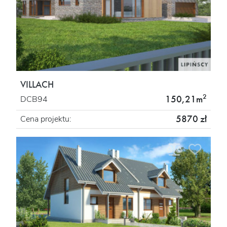
VILLACH
2
150,21m
DCB94
5870 zł
Cena projektu: