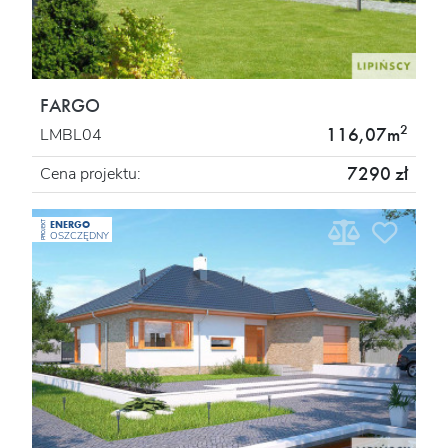
FARGO
2
116,07m
LMBL04
7290 zł
Cena projektu:
ENERGO
PROJEKT
OSZCZĘDNY