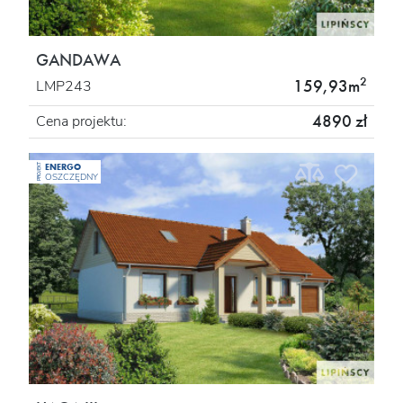
GANDAWA
2
159,93m
LMP243
4890 zł
Cena projektu:
ENERGO
PROJEKT
OSZCZĘDNY