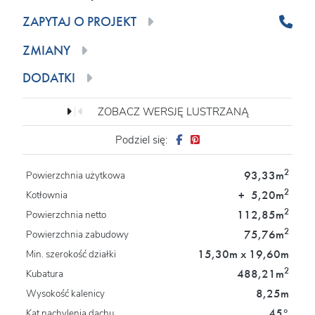
ZAPYTAJ O PROJEKT
ZMIANY
DODATKI
ZOBACZ WERSJĘ LUSTRZANĄ
Podziel się:
2
93,33m
Powierzchnia użytkowa
2
+
5,20m
Kotłownia
2
112,85m
Powierzchnia netto
2
75,76m
Powierzchnia zabudowy
15,30m x 19,60m
Min. szerokość działki
2
488,21m
Kubatura
8,25m
Wysokość kalenicy
45°
Kąt nachylenia dachu