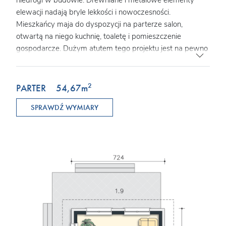
elewacji nadają bryle lekkości i nowoczesności.
Mieszkańcy maja do dyspozycji na parterze salon,
otwartą na niego kuchnię, toaletę i pomieszczenie
gospodarcze. Dużym atutem tego projektu jest na pewno
wygodny wiatrołap. Na poddaszu przewidziano dwa
wygodne pokoje, w tym jeden z osobną garderobą i dużą,
wspólną łazienkę. Projekt doskonale nadaje sie do
2
PARTER
54,67
m
budowy na niezbyt szerokiej działce.
SPRAWDŹ WYMIARY