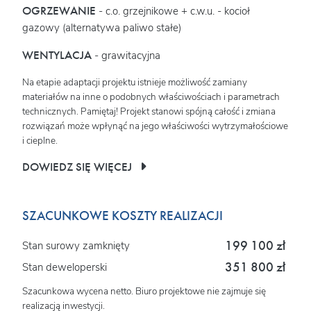
OGRZEWANIE
- c.o. grzejnikowe + c.w.u. - kocioł
gazowy (alternatywa paliwo stałe)
WENTYLACJA
- grawitacyjna
Na etapie adaptacji projektu istnieje możliwość zamiany
materiałów na inne o podobnych właściwościach i parametrach
technicznych. Pamiętaj! Projekt stanowi spójną całość i zmiana
rozwiązań może wpłynąć na jego właściwości wytrzymałościowe
i cieplne.
DOWIEDZ SIĘ WIĘCEJ
SZACUNKOWE KOSZTY REALIZACJI
199 100 zł
Stan surowy zamknięty
351 800 zł
Stan deweloperski
Szacunkowa wycena netto. Biuro projektowe nie zajmuje się
realizacją inwestycji.