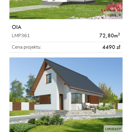
OIA
2
72,80m
LMP361
4490 zł
Cena projektu: