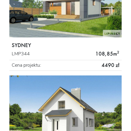
SYDNEY
2
108,85m
LMP344
4490 zł
Cena projektu: