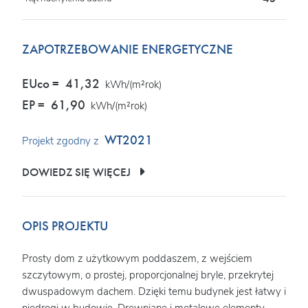
ZAPOTRZEBOWANIE ENERGETYCZNE
EUco =
41,32
kWh/(m²rok)
EP =
61,90
kWh/(m²rok)
WT2021
Projekt zgodny z
DOWIEDZ SIĘ WIĘCEJ
OPIS PROJEKTU
Prosty dom z użytkowym poddaszem, z wejściem
szczytowym, o prostej, proporcjonalnej bryle, przekrytej
dwuspadowym dachem. Dzięki temu budynek jest łatwy i
niedrogi w budowie. Drewniane i metalowe elementy