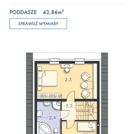
2
PODDASZE
43,86
m
SPRAWDŹ WYMIARY