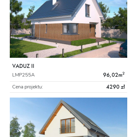
VADUZ II
2
96,02m
LMP255A
4290 zł
Cena projektu: