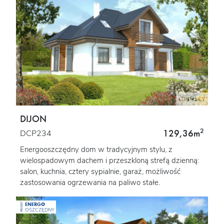
DIJON
2
129,36m
DCP234
Energooszczędny dom w tradycyjnym stylu, z
wielospadowym dachem i przeszkloną strefą dzienną:
salon, kuchnia, cztery sypialnie, garaż, możliwość
zastosowania ogrzewania na paliwo stałe.
ENERGO
PROJEKT
OSZCZĘDNY