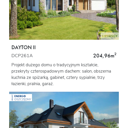
DAYTON II
2
204,96m
DCP261A
Projekt dużego domu o tradycyjnym kształcie,
przekryty czterospadowym dachem: salon, obszerna
kuchnia ze spiżarką, gabinet, cztery sypialnie, trzy
łazienki, pralnia, garaż.
ENERGO
PROJEKT
OSZCZĘDNY