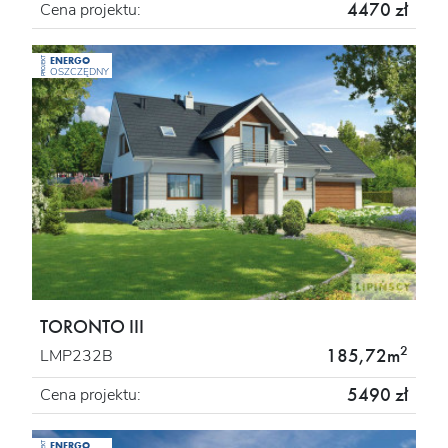
4470 zł
Cena projektu:
ENERGO
PROJEKT
OSZCZĘDNY
TORONTO III
2
185,72m
LMP232B
5490 zł
Cena projektu:
ENERGO