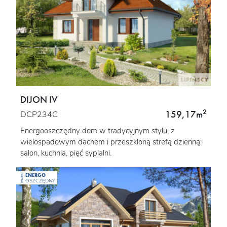
DIJON IV
2
159,17m
DCP234C
Energooszczędny dom w tradycyjnym stylu, z
wielospadowym dachem i przeszkloną strefą dzienną:
salon, kuchnia, pięć sypialni.
ENERGO
PROJEKT
OSZCZĘDNY