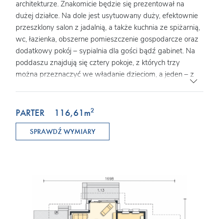
architekturze. Znakomicie będzie się prezentował na
dużej działce. Na dole jest usytuowany duży, efektownie
przeszklony salon z jadalnią, a także kuchnia ze spiżarnią,
wc, łazienka, obszerne pomieszczenie gospodarcze oraz
dodatkowy pokój – sypialnia dla gości bądź gabinet. Na
poddaszu znajdują się cztery pokoje, z których trzy
można przeznaczyć we władanie dzieciom, a jeden – z
garderobą – jako sypialnię dla rodziców. Duża, wygodna
łazienka sąsiaduje z pomieszczeniem, które można
zaaranżować jako suszarnię lub dodatkowe miejsce
2
PARTER
116,61
m
rekreacyjne np. siłownię.
SPRAWDŹ WYMIARY