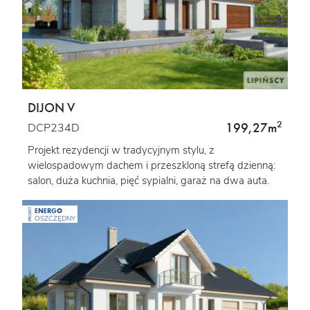
DIJON V
2
199,27m
DCP234D
Projekt rezydencji w tradycyjnym stylu, z
wielospadowym dachem i przeszkloną strefą dzienną:
salon, duża kuchnia, pięć sypialni, garaż na dwa auta.
ENERGO
PROJEKT
OSZCZĘDNY