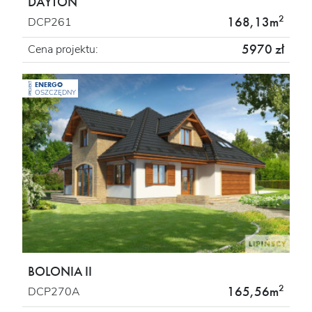
DAYTON
2
168,13m
DCP261
5970 zł
Cena projektu:
ENERGO
PROJEKT
OSZCZĘDNY
BOLONIA II
2
165,56m
DCP270A