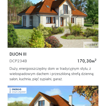
DIJON III
2
170,30m
DCP234B
Duży, energooszczędny dom w tradycyjnym stylu, z
wielospadowym dachem i przeszkloną strefą dzienną:
salon, kuchnia, pięć sypialni, garaż.
ENERGO
PROJEKT
OSZCZĘDNY