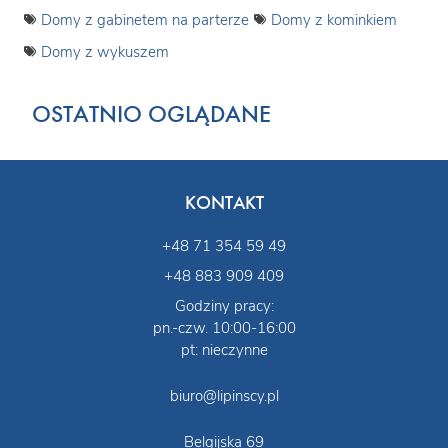
Domy z gabinetem na parterze
Domy z kominkiem
Domy z wykuszem
OSTATNIO OGLĄDANE
KONTAKT
+48 71 354 59 49
+48 883 909 409
Godziny pracy:
pn.-czw. 10:00-16:00
pt: nieczynne
biuro@lipinscy.pl
Belgijska 69