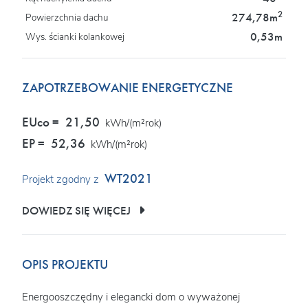
2
274,78m
Powierzchnia dachu
0,53m
Wys. ścianki kolankowej
ZAPOTRZEBOWANIE ENERGETYCZNE
EUco =
21,50
kWh/(m²rok)
EP =
52,36
kWh/(m²rok)
WT2021
Projekt zgodny z
DOWIEDZ SIĘ WIĘCEJ
OPIS PROJEKTU
Energooszczędny i elegancki dom o wyważonej