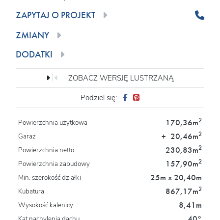
ZAPYTAJ O PROJEKT
ZMIANY
DODATKI
ZOBACZ WERSJĘ LUSTRZANĄ
Podziel się:
2
170,36m
Powierzchnia użytkowa
2
+
20,46m
Garaż
2
230,83m
Powierzchnia netto
2
157,90m
Powierzchnia zabudowy
25m x 20,40m
Min. szerokość działki
2
867,17m
Kubatura
8,41m
Wysokość kalenicy
40°
Kąt nachylenia dachu