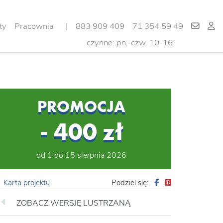
ty
Pracownia
|
883 909 409
71 354 59 49
czynne: pn.-czw. 10-16
PROMOCJA
- 400 zł
od 1 do 15 sierpnia 2026
Karta projektu
Podziel się:
ZOBACZ WERSJĘ LUSTRZANĄ