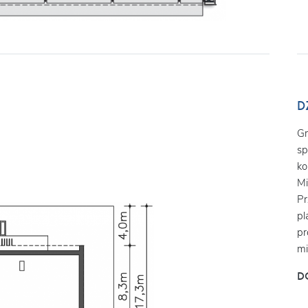
D
Gr
sp
ko
Mi
Pr
pl
pr
mi
D