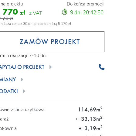
na projektu
Do końca promocji
4 770
zł
9 dni 20:42:49
z VAT
170 zł
jniższa cena z 30 dni przed obniżką 5 170 zł
ZAMÓW PROJEKT
rmin realizacji: 7-10 dni
APYTAJ O PROJEKT
MIANY
ODATKI
2
114,69m
owierzchnia użytkowa
2
+
33,13m
araż
2
+
3,19m
otłownia