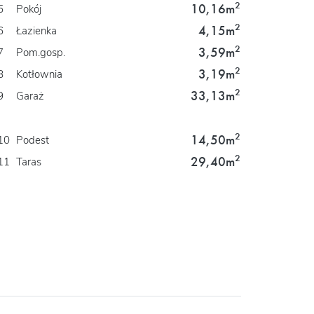
2
10,16m
5
Pokój
2
4,15m
6
Łazienka
2
3,59m
7
Pom.gosp.
2
3,19m
8
Kotłownia
2
33,13m
9
Garaż
2
14,50m
10
Podest
2
29,40m
11
Taras