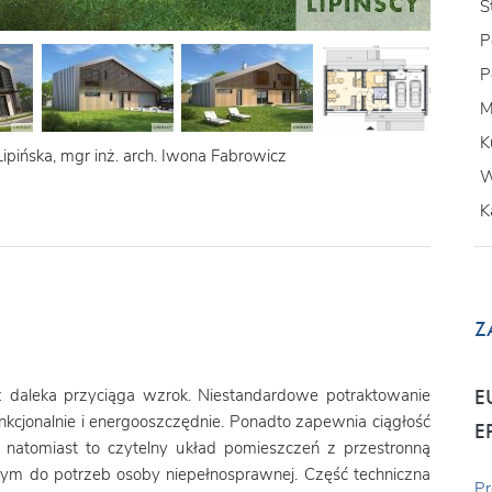
S
P
P
M
K
Lipińska, mgr inż. arch. Iwona Fabrowicz
W
K
Z
 daleka przyciąga wzrok. Niestandardowe potraktowanie
E
unkcjonalnie i energooszczędnie. Ponadto zapewnia ciągłość
E
 natomiast to czytelny układ pomieszczeń z przestronną
ym do potrzeb osoby niepełnosprawnej. Część techniczna
Pr