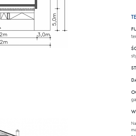
T
F
te
Ś
st
S
D
O
g
W
Na
ma