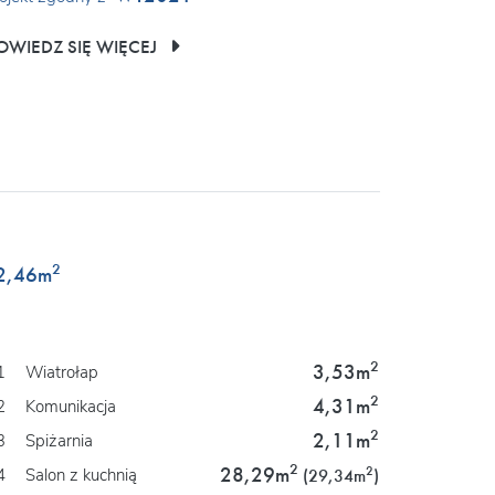
OWIEDZ SIĘ WIĘCEJ
2
2,46
m
2
3,53m
1
Wiatrołap
2
4,31m
2
Komunikacja
2
2,11m
3
Spiżarnia
2
28,29m
2
4
Salon z kuchnią
(29,34m
)