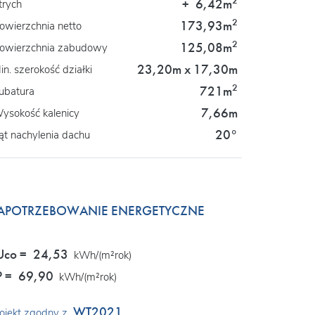
2
+
6,42m
trych
2
173,93m
owierzchnia netto
2
125,08m
owierzchnia zabudowy
23,20m x 17,30m
in. szerokość działki
2
721m
ubatura
7,66m
ysokość kalenicy
20°
ąt nachylenia dachu
APOTRZEBOWANIE ENERGETYCZNE
Uco =
24,53
kWh/(m²rok)
P =
69,90
kWh/(m²rok)
WT2021
ojekt zgodny z