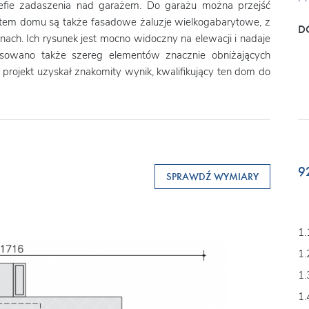
efie zadaszenia nad garażem. Do garażu można przejść
tem domu są także fasadowe żaluzje wielkogabarytowe, z
D
knach. Ich rysunek jest mocno widoczny na elewacji i nadaje
owano także szereg elementów znacznie obniżających
rojekt uzyskał znakomity wynik, kwalifikujący ten dom do
9
SPRAWDŹ WYMIARY
1.
1.
1.
1.