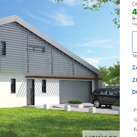
Ce
5 
Na
Te
Z
Z
D
P
G
K