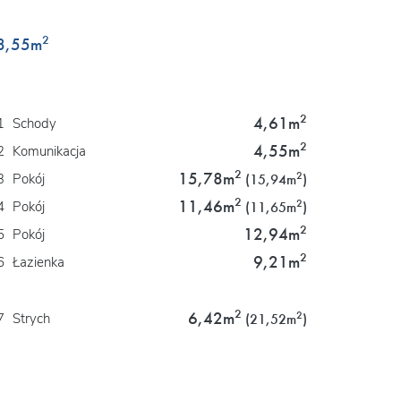
2
8,55
m
2
4,61m
1
Schody
2
4,55m
2
Komunikacja
2
15,78m
2
3
Pokój
(15,94m
)
2
11,46m
2
4
Pokój
(11,65m
)
2
12,94m
5
Pokój
2
9,21m
6
Łazienka
2
6,42m
2
7
Strych
(21,52m
)