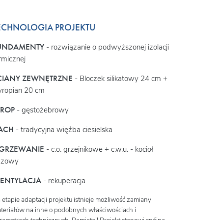
ECHNOLOGIA PROJEKTU
UNDAMENTY
- rozwiązanie o podwyższonej izolacji
rmicznej
CIANY ZEWNĘTRZNE
- Bloczek silikatowy 24 cm +
yropian 20 cm
TROP
- gęstożebrowy
ACH
- tradycyjna więźba ciesielska
GRZEWANIE
- c.o. grzejnikowe + c.w.u. - kocioł
azowy
ENTYLACJA
- rekuperacja
 etapie adaptacji projektu istnieje możliwość zamiany
teriałów na inne o podobnych właściwościach i