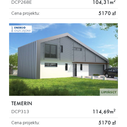
2
104,31m
DCP268E
5170 zł
Cena projektu:
ENERGO
PROJEKT
OSZCZĘDNY
TEMERIN
2
114,69m
DCP313
5170 zł
Cena projektu: