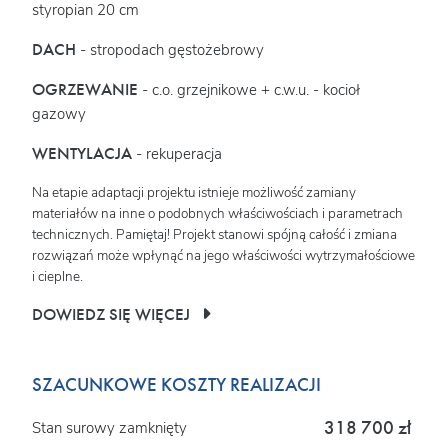
styropian 20 cm
DACH
- stropodach gęstożebrowy
OGRZEWANIE
- c.o. grzejnikowe + c.w.u. - kocioł
gazowy
WENTYLACJA
- rekuperacja
Na etapie adaptacji projektu istnieje możliwość zamiany
materiałów na inne o podobnych właściwościach i parametrach
technicznych. Pamiętaj! Projekt stanowi spójną całość i zmiana
rozwiązań może wpłynąć na jego właściwości wytrzymałościowe
i cieplne.
DOWIEDZ SIĘ WIĘCEJ
SZACUNKOWE KOSZTY REALIZACJI
318 700 zł
Stan surowy zamknięty