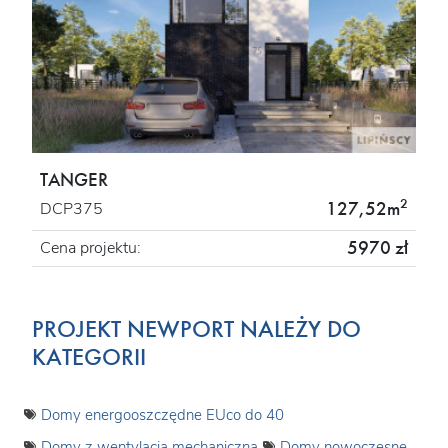
TANGER
2
127,52m
DCP375
5970 zł
Cena projektu:
PROJEKT NEWPORT NALEŻY DO
KATEGORII
Domy energooszczędne EUco do 40
Domy z wentylacją mechaniczną
Domy nowoczesne