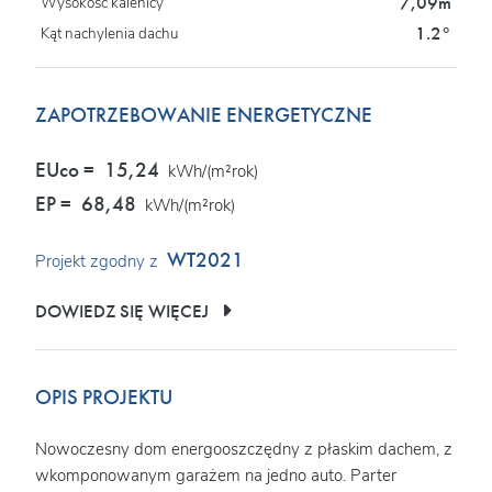
7,09m
Wysokość kalenicy
1.2°
Kąt nachylenia dachu
ZAPOTRZEBOWANIE ENERGETYCZNE
EUco =
15,24
kWh/(m²rok)
EP =
68,48
kWh/(m²rok)
WT2021
Projekt zgodny z
DOWIEDZ SIĘ WIĘCEJ
OPIS PROJEKTU
Nowoczesny dom energooszczędny z płaskim dachem, z
wkomponowanym garażem na jedno auto. Parter