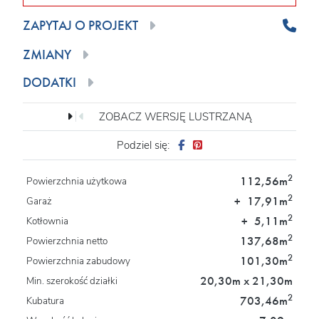
ZAPYTAJ O PROJEKT
ZMIANY
DODATKI
ZOBACZ WERSJĘ LUSTRZANĄ
Podziel się:
2
112,56m
Powierzchnia użytkowa
2
+
17,91m
Garaż
2
+
5,11m
Kotłownia
2
137,68m
Powierzchnia netto
2
101,30m
Powierzchnia zabudowy
20,30m x 21,30m
Min. szerokość działki
2
703,46m
Kubatura