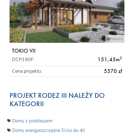
TOKIO VII
2
151,45m
DCP190F
5570 zł
Cena projektu:
PROJEKT RODEZ III NALEŻY DO
KATEGORII
Domy z poddaszem
Domy energooszczędne EUco do 40