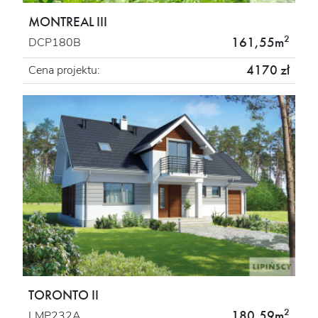
MONTREAL III
2
161,55m
DCP180B
4170 zł
Cena projektu:
TORONTO II
2
180,59m
LMP232A