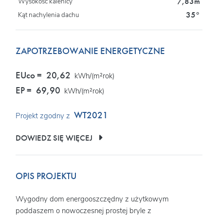
7,83m
Wysokość kalenicy
35°
Kąt nachylenia dachu
ZAPOTRZEBOWANIE ENERGETYCZNE
EUco =
20,62
kWh/(m²rok)
EP =
69,90
kWh/(m²rok)
WT2021
Projekt zgodny z
DOWIEDZ SIĘ WIĘCEJ
OPIS PROJEKTU
Wygodny dom energooszczędny z użytkowym
poddaszem o nowoczesnej prostej bryle z