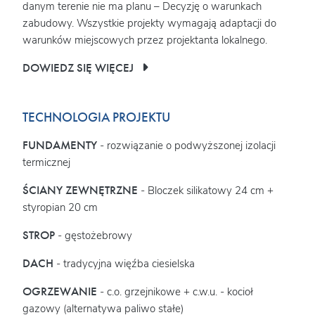
danym terenie nie ma planu – Decyzję o warunkach
zabudowy. Wszystkie projekty wymagają adaptacji do
warunków miejscowych przez projektanta lokalnego.
DOWIEDZ SIĘ WIĘCEJ
TECHNOLOGIA PROJEKTU
FUNDAMENTY
- rozwiązanie o podwyższonej izolacji
termicznej
ŚCIANY ZEWNĘTRZNE
- Bloczek silikatowy 24 cm +
styropian 20 cm
STROP
- gęstożebrowy
DACH
- tradycyjna więźba ciesielska
OGRZEWANIE
- c.o. grzejnikowe + c.w.u. - kocioł
gazowy (alternatywa paliwo stałe)