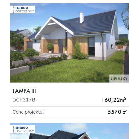
ENERGO
PROJEKT
OSZCZĘDNY
TAMPA III
2
160,22m
DCP317B
5570 zł
Cena projektu:
ENERGO
PROJEKT
OSZCZĘDNY