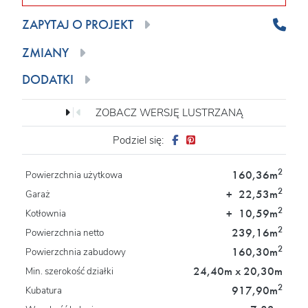
ZAPYTAJ O PROJEKT
ZMIANY
DODATKI
ZOBACZ WERSJĘ LUSTRZANĄ
Podziel się:
2
160,36m
Powierzchnia użytkowa
2
+
22,53m
Garaż
2
+
10,59m
Kotłownia
2
239,16m
Powierzchnia netto
2
160,30m
Powierzchnia zabudowy
24,40m x 20,30m
Min. szerokość działki
2
917,90m
Kubatura