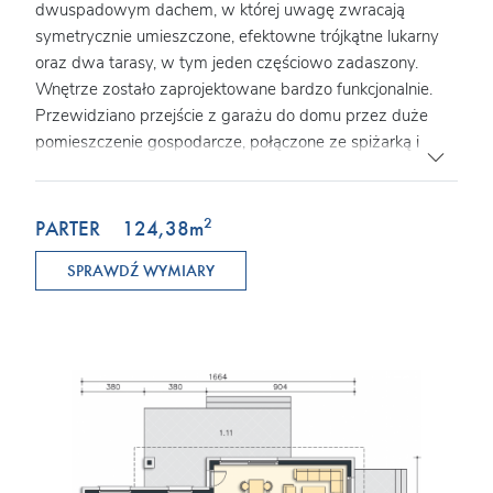
dwuspadowym dachem, w której uwagę zwracają
symetrycznie umieszczone, efektowne trójkątne lukarny
oraz dwa tarasy, w tym jeden częściowo zadaszony.
Wnętrze zostało zaprojektowane bardzo funkcjonalnie.
Przewidziano przejście z garażu do domu przez duże
pomieszczenie gospodarcze, połączone ze spiżarką i
kuchnią, która z kolei wraz z salonem zwrócona jest w
stronę ogrodu. Przy wejściu znajdują się wydzielone
schody, a za nimi odosobniony pokój z wyjściem na taras
2
PARTER
124,38
m
boczny, idealny do pracy w domu. Na poddaszu
SPRAWDŹ WYMIARY
mieszkańcy mają do dyspozycji trzy sypialnie, łazienkę
oraz antresolę z kącikiem rekreacyjnym lub dodatkowym
miejscem do pracy. Nad jednostanowiskowym garażem
zaplanowano nowocześnie zaaranżowany taras.