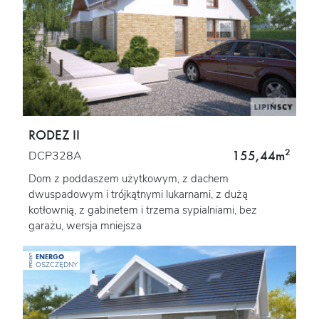
RODEZ II
2
155,44m
DCP328A
Dom z poddaszem użytkowym, z dachem
dwuspadowym i trójkątnymi lukarnami, z dużą
kotłownią, z gabinetem i trzema sypialniami, bez
garażu, wersja mniejsza
ENERGO
PROJEKT
OSZCZĘDNY