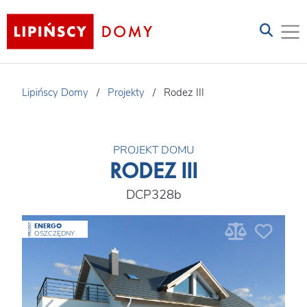
Lipińscy Domy
/
Projekty
/
Rodez III
PROJEKT DOMU
RODEZ III
DCP328b
ENERGO
PROJEKT
OSZCZĘDNY