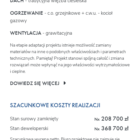
DACH
- tradycyjna więźba ciesielska
OGRZEWANIE
- c.o. grzejnikowe + c.w.u. - kocioł
gazowy
WENTYLACJA
- grawitacyjna
Na etapie adaptacji projektu istnieje możliwość zamiany
materiałów na inne o podobnych właściwościach i parametrach
technicznych. Pamiętaj! Projekt stanowi spójną całość i zmiana
rozwiązań może wpłynąć na jego właściwości wytrzymałościowe
i cieplne.
DOWIEDZ SIĘ WIĘCEJ
SZACUNKOWE KOSZTY REALIZACJI
208 700 zł
Stan surowy zamknięty
Nx
368 700 zł
Stan deweloperski
Nx
Szacunkowa wycena netto. Biuro projektowe nie zajmuje się