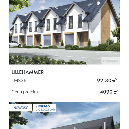
LILLEHAMMER
2
92,30m
LMS26
4090 zł
Cena projektu:
ENERGO
PROJEKT
NOWOŚĆ
OSZCZĘDNY