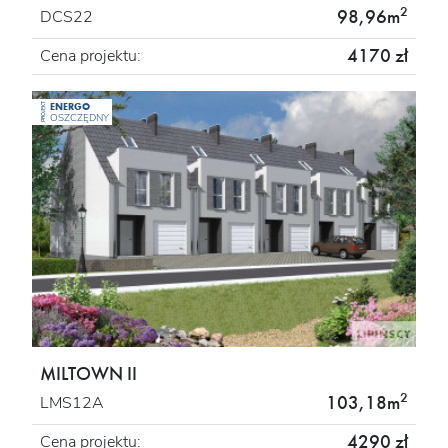
2
98,96m
DCS22
4170 zł
Cena projektu:
ENERGO
PROJEKT
OSZCZĘDNY
MILTOWN II
2
103,18m
LMS12A
4290 zł
Cena projektu: