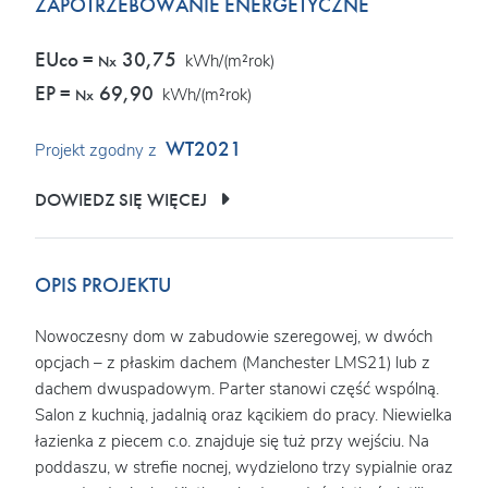
ZAPOTRZEBOWANIE ENERGETYCZNE
EUco =
30,75
kWh/(m²rok)
Nx
EP =
69,90
kWh/(m²rok)
Nx
WT2021
Projekt zgodny z
DOWIEDZ SIĘ WIĘCEJ
OPIS PROJEKTU
Nowoczesny dom w zabudowie szeregowej, w dwóch
opcjach – z płaskim dachem (Manchester LMS21) lub z
dachem dwuspadowym. Parter stanowi część wspólną.
Salon z kuchnią, jadalnią oraz kącikiem do pracy. Niewielka
łazienka z piecem c.o. znajduje się tuż przy wejściu. Na
poddaszu, w strefie nocnej, wydzielono trzy sypialnie oraz