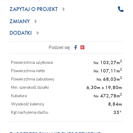
ZAPYTAJ O PROJEKT
ZMIANY
DODATKI
Podziel się:
2
103,27m
Powierzchnia użytkowa
Nx
2
107,11m
Powierzchnia netto
Nx
2
68,03m
Powierzchnia zabudowy
Nx
6,30m x 19,80m
Min. szerokość działki
2
472,78m
Kubatura
Nx
8,84m
Wysokość kalenicy
35°
Kąt nachylenia dachu