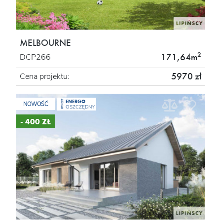
MELBOURNE
2
171,64m
DCP266
5970 zł
Cena projektu:
ENERGO
PROJEKT
NOWOŚĆ
OSZCZĘDNY
- 400 ZŁ