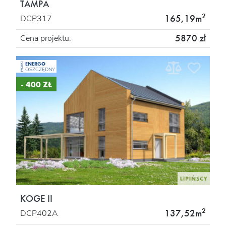
TAMPA
2
165,19m
DCP317
5870 zł
Cena projektu:
ENERGO
PROJEKT
OSZCZĘDNY
- 400 ZŁ
KOGE II
2
137,52m
DCP402A