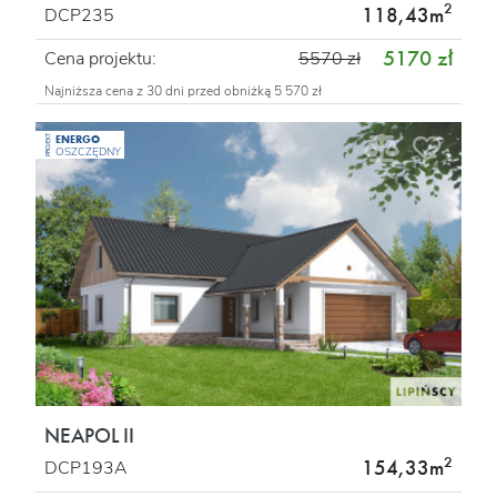
2
118,43m
DCP235
5170 zł
Cena projektu:
5570 zł
Najniższa cena z 30 dni przed obniżką 5 570 zł
ENERGO
PROJEKT
OSZCZĘDNY
NEAPOL II
2
154,33m
DCP193A