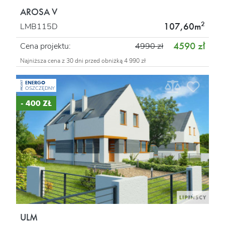
AROSA V
2
107,60m
LMB115D
4590 zł
Cena projektu:
4990 zł
Najniższa cena z 30 dni przed obniżką 4 990 zł
ENERGO
PROJEKT
OSZCZĘDNY
- 400 ZŁ
ULM