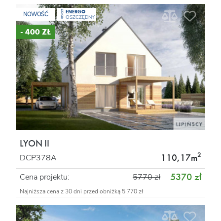
ENERGO
PROJEKT
NOWOŚĆ
OSZCZĘDNY
- 400 ZŁ
LYON II
2
110,17m
DCP378A
5370 zł
Cena projektu:
5770 zł
Najniższa cena z 30 dni przed obniżką 5 770 zł