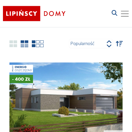
ENERGO
PROJEKT
OSZCZĘDNY
- 400 ZŁ