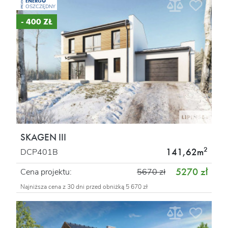
ENERGO
PROJEKT
OSZCZĘDNY
- 400 ZŁ
SKAGEN III
2
141,62m
DCP401B
5270 zł
Cena projektu:
5670 zł
Najniższa cena z 30 dni przed obniżką 5 670 zł