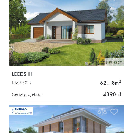
LEEDS III
2
62,18m
LMB70B
4390 zł
Cena projektu:
ENERGO
PROJEKT
OSZCZĘDNY