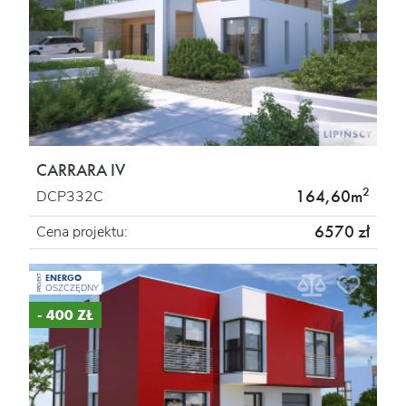
CARRARA IV
2
164,60m
DCP332C
6570 zł
Cena projektu:
ENERGO
PROJEKT
OSZCZĘDNY
- 400 ZŁ