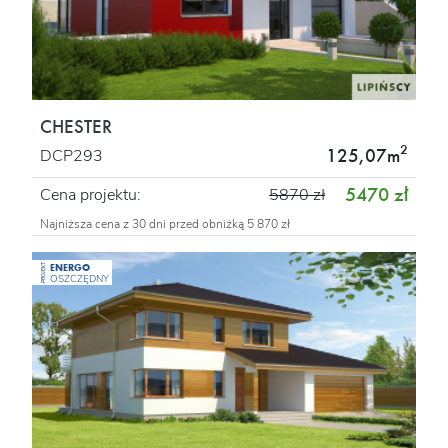
CHESTER
2
125,07m
DCP293
5470 zł
Cena projektu:
5870 zł
Najniższa cena z 30 dni przed obniżką 5 870 zł
ENERGO
PROJEKT
OSZCZĘDNY