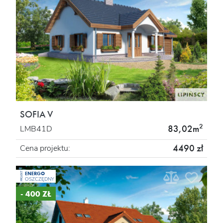
SOFIA V
2
83,02m
LMB41D
4490 zł
Cena projektu:
ENERGO
PROJEKT
OSZCZĘDNY
- 400 ZŁ