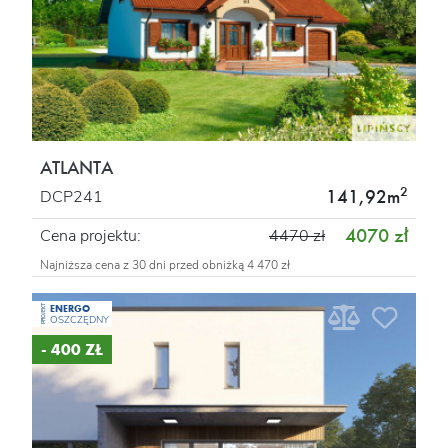
ATLANTA
2
141,92m
DCP241
4070 zł
Cena projektu:
4470 zł
Najniższa cena z 30 dni przed obniżką 4 470 zł
ENERGO
PROJEKT
OSZCZĘDNY
- 400 ZŁ