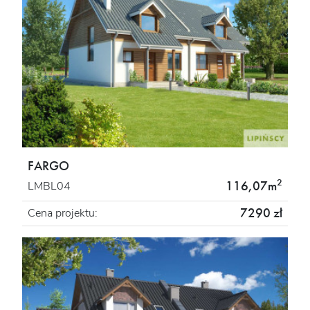
FARGO
2
116,07m
LMBL04
7290 zł
Cena projektu: