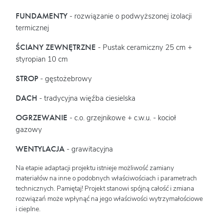
FUNDAMENTY
- rozwiązanie o podwyższonej izolacji
termicznej
ŚCIANY ZEWNĘTRZNE
- Pustak ceramiczny 25 cm +
styropian 10 cm
STROP
- gęstożebrowy
DACH
- tradycyjna więźba ciesielska
OGRZEWANIE
- c.o. grzejnikowe + c.w.u. - kocioł
gazowy
WENTYLACJA
- grawitacyjna
Na etapie adaptacji projektu istnieje możliwość zamiany
materiałów na inne o podobnych właściwościach i parametrach
technicznych. Pamiętaj! Projekt stanowi spójną całość i zmiana
rozwiązań może wpłynąć na jego właściwości wytrzymałościowe
i cieplne.