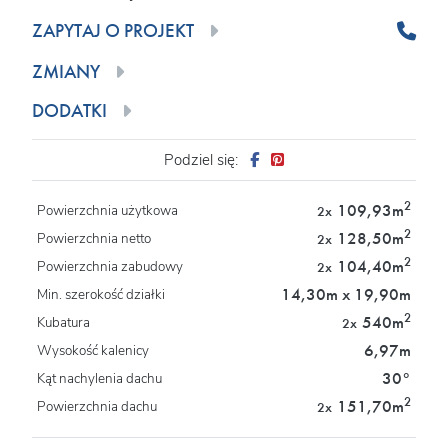
ZAPYTAJ O PROJEKT
ZMIANY
DODATKI
Podziel się:
2
109,93m
Powierzchnia użytkowa
2x
2
128,50m
Powierzchnia netto
2x
2
104,40m
Powierzchnia zabudowy
2x
14,30m x 19,90m
Min. szerokość działki
2
540m
Kubatura
2x
6,97m
Wysokość kalenicy
30°
Kąt nachylenia dachu
2
151,70m
Powierzchnia dachu
2x