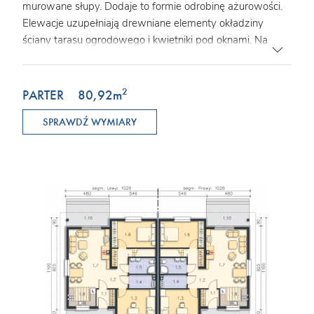
murowane słupy. Dodaje to formie odrobinę ażurowości.
Elewacje uzupełniają drewniane elementy okładziny
ściany tarasu ogrodowego i kwietniki pod oknami. Na
parterze, zaraz za wiatrołapem ma miejsce pokój dzienny
z kominkiem, aneksem jadalnym i niewielką, otwartą
kuchnią. Znajdują się tu również dwie sypialnie, łazienka,
2
PARTER
80,92
m
kotłownia, wnęki na szafy oraz schody na poddasze,
SPRAWDŹ WYMIARY
gdzie zlokalizowano sypialnię z łazienką i garderobą.