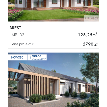
BREST
2
128,25m
LMBL32
5790 zł
Cena projektu:
ENERGO
PROJEKT
NOWOŚĆ
OSZCZĘDNY