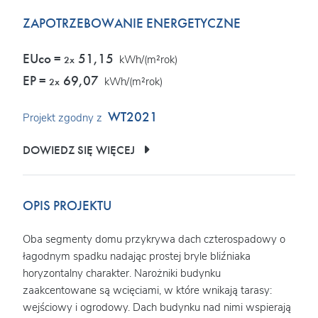
ZAPOTRZEBOWANIE ENERGETYCZNE
EUco =
51,15
kWh/(m²rok)
2x
EP =
69,07
kWh/(m²rok)
2x
WT2021
Projekt zgodny z
DOWIEDZ SIĘ WIĘCEJ
OPIS PROJEKTU
Oba segmenty domu przykrywa dach czterospadowy o
łagodnym spadku nadając prostej bryle bliźniaka
horyzontalny charakter. Narożniki budynku
zaakcentowane są wcięciami, w które wnikają tarasy:
wejściowy i ogrodowy. Dach budynku nad nimi wspierają