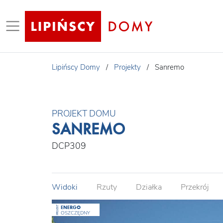
Lipińscy Domy
/
Projekty
/
Sanremo
PROJEKT DOMU
SANREMO
DCP309
Widoki
Rzuty
Działka
Przekrój
ENERGO
PROJEKT
OSZCZĘDNY