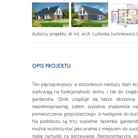
Autorzy projektu: dr inż. arch. Ludwika Juchniewicz-Li
OPIS PROJEKTU
Ten pięciopokojowy a stosunkowo nieduży dom kry
wpływają na funkcjonalność domu. I tak do znajduj
garderoba. Obok znajduje się także obszerna
niepełnosprawnej, zatem sypialnia znakomicie 
pomieszczenia gospodarczego, a następnie do kuc
Na poddaszu są trzy sypialnie, łazienka, garde
można wykorzystać jako pralnia z miejscem do susz
niskie rachunki za ogrzewanie. Reprezentacyjny po