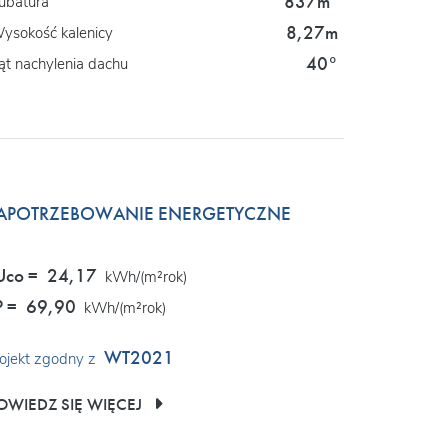
837m
ubatura
8,27m
ysokość kalenicy
40°
ąt nachylenia dachu
APOTRZEBOWANIE ENERGETYCZNE
Uco =
24,17
kWh/(m²rok)
P =
69,90
kWh/(m²rok)
WT2021
ojekt zgodny z
OWIEDZ SIĘ WIĘCEJ