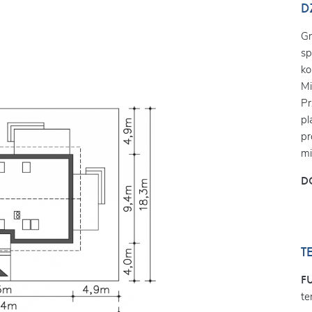
D
Gr
sp
ko
Mi
Pr
pl
pr
mi
D
T
F
te