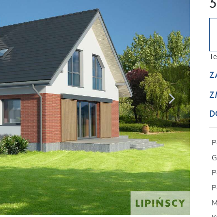
5
Te
Z
Z
D
P
G
P
P
M