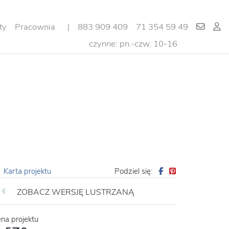
ty
Pracownia
|
883 909 409
71 354 59 49
czynne: pn.-czw. 10-16
Karta projektu
Podziel się:
ZOBACZ WERSJĘ LUSTRZANĄ
na projektu