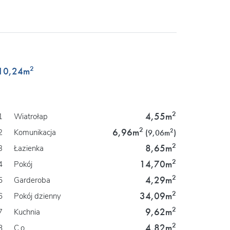
2
10,24
m
2
4,55m
1
Wiatrołap
2
6,96m
2
2
Komunikacja
(9,06m
)
2
8,65m
3
Łazienka
2
14,70m
4
Pokój
2
4,29m
5
Garderoba
2
34,09m
6
Pokój dzienny
2
9,62m
7
Kuchnia
2
4,82m
8
C.o.