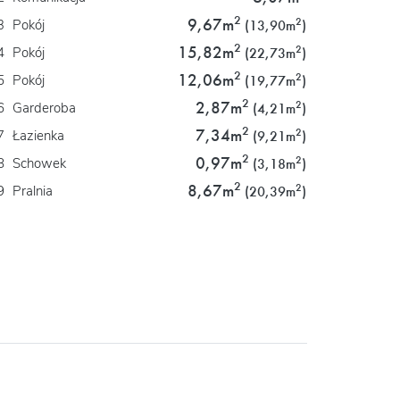
2
9,67m
2
3
Pokój
(13,90m
)
2
15,82m
2
4
Pokój
(22,73m
)
2
12,06m
2
5
Pokój
(19,77m
)
2
2,87m
2
6
Garderoba
(4,21m
)
2
7,34m
2
7
Łazienka
(9,21m
)
2
0,97m
2
8
Schowek
(3,18m
)
2
8,67m
2
9
Pralnia
(20,39m
)