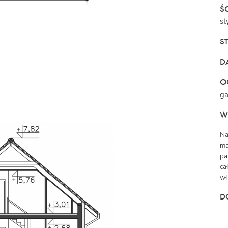
Ś
st
S
D
O
g
W
Na
ma
pa
ca
wł
D