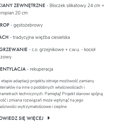
CIANY ZEWNĘTRZNE
- Bloczek silikatowy 24 cm +
yropian 20 cm
TROP
- gęstożebrowy
ACH
- tradycyjna więźba ciesielska
GRZEWANIE
- c.o. grzejnikowe + c.w.u. - kocioł
azowy
ENTYLACJA
- rekuperacja
 etapie adaptacji projektu istnieje możliwość zamiany
teriałów na inne o podobnych właściwościach i
rametrach technicznych. Pamiętaj! Projekt stanowi spójną
łość i zmiana rozwiązań może wpłynąć na jego
aściwości wytrzymałościowe i cieplne.
OWIEDZ SIĘ WIĘCEJ