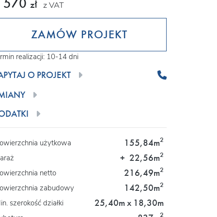
 570
zł
z VAT
ZAMÓW PROJEKT
rmin realizacji: 10-14 dni
APYTAJ O PROJEKT
MIANY
ODATKI
2
155,84m
owierzchnia użytkowa
2
+
22,56m
araż
2
216,49m
owierzchnia netto
2
142,50m
owierzchnia zabudowy
25,40m x 18,30m
in. szerokość działki
2