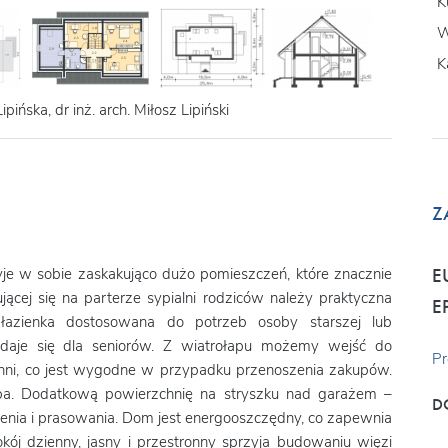
K
W
K
pińska, dr inż. arch. Miłosz Lipiński
Z
je w sobie zaskakująco dużo pomieszczeń, które znacznie
E
ącej się na parterze sypialni rodziców należy praktyczna
E
 łazienka dostosowana do potrzeb osoby starszej lub
nadaje się dla seniorów. Z wiatrołapu możemy wejść do
Pr
hni, co jest wygodne w przypadku przenoszenia zakupów.
roba. Dodatkową powierzchnię na stryszku nad garażem –
D
enia i prasowania. Dom jest energooszczędny, co zapewnia
kój dzienny, jasny i przestronny sprzyja budowaniu więzi