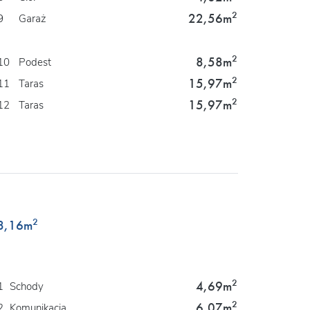
2
22,56m
9
Garaż
2
8,58m
10
Podest
2
15,97m
11
Taras
2
15,97m
12
Taras
2
8,16
m
2
4,69m
1
Schody
2
6,07m
2
Komunikacja