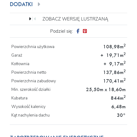
DODATKI
ZOBACZ WERSJĘ LUSTRZANĄ
Podziel się:
2
108,98m
Powierzchnia użytkowa
2
+
19,71m
Garaż
2
+
9,17m
Kotłownia
2
137,86m
Powierzchnia netto
2
170,41m
Powierzchnia zabudowy
25,50m x 18,60m
Min. szerokość działki
2
844m
Kubatura
6,48m
Wysokość kalenicy
30°
Kąt nachylenia dachu