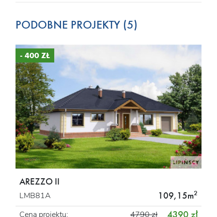
PODOBNE PROJEKTY (5)
- 400 ZŁ
AREZZO II
2
109,15m
LMB81A
4390 zł
Cena projektu:
4790 zł