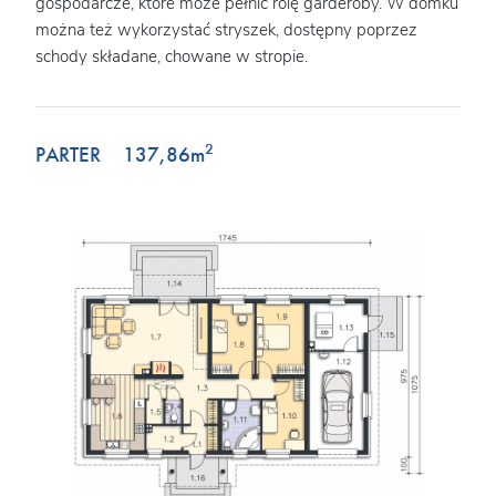
gospodarcze, które może pełnić rolę garderoby. W domku
można też wykorzystać stryszek, dostępny poprzez
schody składane, chowane w stropie.
2
PARTER
137,86
m