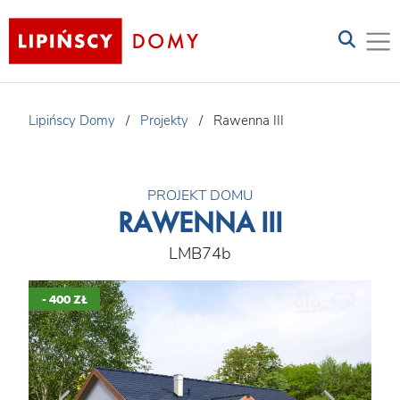
Lipińscy Domy
/
Projekty
/
Rawenna III
PROJEKT DOMU
RAWENNA III
LMB74b
- 400 ZŁ