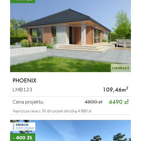
PHOENIX
2
109,46m
LMB123
4490 zł
Cena projektu:
4890 zł
Najniższa cena z 30 dni przed obniżką 4 890 zł
ENERGO
PROJEKT
OSZCZĘDNY
- 400 ZŁ