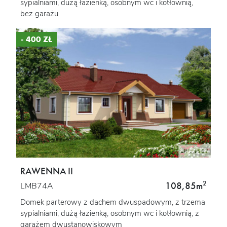
sypialniami, dużą łazienką, osobnym wc i kotłownią,
bez garażu
- 400 ZŁ
RAWENNA II
2
108,85m
LMB74A
Domek parterowy z dachem dwuspadowym, z trzema
sypialniami, dużą łazienką, osobnym wc i kotłownią, z
garażem dwustanowiskowym