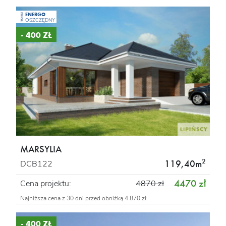
ENERGO
PROJEKT
OSZCZĘDNY
- 400 ZŁ
MARSYLIA
2
119,40m
DCB122
4470 zł
Cena projektu:
4870 zł
Najniższa cena z 30 dni przed obniżką 4 870 zł
- 400 ZŁ