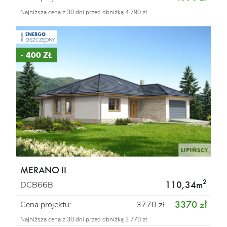
Najniższa cena z 30 dni przed obniżką 4 790 zł
ENERGO
PROJEKT
OSZCZĘDNY
- 400 ZŁ
MERANO II
2
110,34m
DCB66B
3370 zł
Cena projektu:
3770 zł
Najniższa cena z 30 dni przed obniżką 3 770 zł