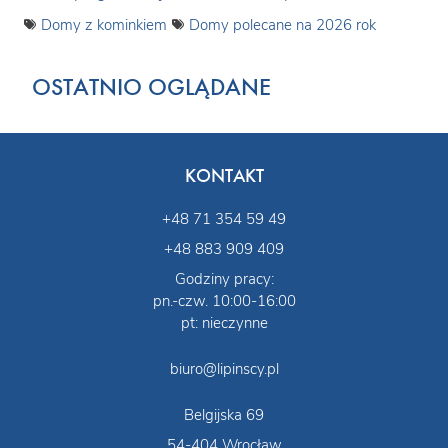
Domy z kominkiem
Domy polecane na 2026 rok
OSTATNIO OGLĄDANE
KONTAKT
+48 71 354 59 49
+48 883 909 409
Godziny pracy:
pn.-czw. 10:00-16:00
pt: nieczynne
biuro@lipinscy.pl
Belgijska 69
54-404 Wrocław