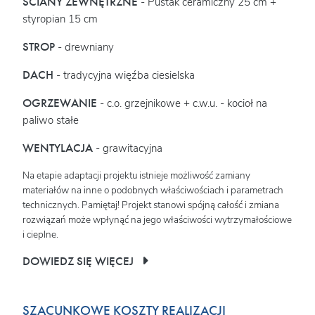
ŚCIANY ZEWNĘTRZNE
- Pustak ceramiczny 25 cm +
styropian 15 cm
STROP
- drewniany
DACH
- tradycyjna więźba ciesielska
OGRZEWANIE
- c.o. grzejnikowe + c.w.u. - kocioł na
paliwo stałe
WENTYLACJA
- grawitacyjna
Na etapie adaptacji projektu istnieje możliwość zamiany
materiałów na inne o podobnych właściwościach i parametrach
technicznych. Pamiętaj! Projekt stanowi spójną całość i zmiana
rozwiązań może wpłynąć na jego właściwości wytrzymałościowe
i cieplne.
DOWIEDZ SIĘ WIĘCEJ
SZACUNKOWE KOSZTY REALIZACJI