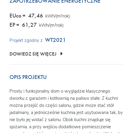
ZAPOTRZEBOWANIE ENERGETYCZNE
EUco =
47,46
kWh/(m²rok)
EP =
61,27
kWh/(m²rok)
WT2021
Projekt zgodny z
DOWIEDZ SIĘ WIĘCEJ
OPIS PROJEKTU
Prosty i funkcjonalny dom o wyglądzie klasycznego
dworku z garażem i kotłownią na paliwo stałe. Z kuchni
można przejść do części salonu, gdzie może stać stół
jadalniany, a jednocześnie kuchnia jest usytuowana tak, by
nie było jej widać z salonu. Obok kuchni znajduje się
spiżarnia, a przy wejściu dodatkowe pomieszczenie