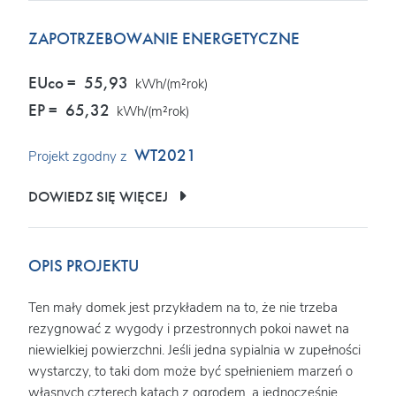
ZAPOTRZEBOWANIE ENERGETYCZNE
EUco =
55,93
kWh/(m²rok)
EP =
65,32
kWh/(m²rok)
WT2021
Projekt zgodny z
DOWIEDZ SIĘ WIĘCEJ
OPIS PROJEKTU
Ten mały domek jest przykładem na to, że nie trzeba
rezygnować z wygody i przestronnych pokoi nawet na
niewielkiej powierzchni. Jeśli jedna sypialnia w zupełności
wystarczy, to taki dom może być spełnieniem marzeń o
własnych czterech kątach z ogrodem, a jednocześnie