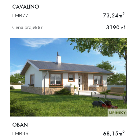
CAVALINO
2
73,24m
LMB77
3190 zł
Cena projektu:
OBAN
2
68,15m
LMB96