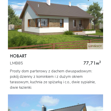
HOBART
2
77,71m
LMB85
Prosty dom parterowy z dachem dwuspadowym:
pokój dzienny z kominkiem i z dużym oknem
tarasowym, kuchnia ze spiżarką i c.o., dwie sypialnie,
dwie łazienki.