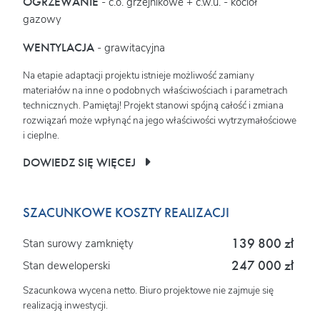
OGRZEWANIE
- c.o. grzejnikowe + c.w.u. - kocioł
gazowy
WENTYLACJA
- grawitacyjna
Na etapie adaptacji projektu istnieje możliwość zamiany
materiałów na inne o podobnych właściwościach i parametrach
technicznych. Pamiętaj! Projekt stanowi spójną całość i zmiana
rozwiązań może wpłynąć na jego właściwości wytrzymałościowe
i cieplne.
DOWIEDZ SIĘ WIĘCEJ
SZACUNKOWE KOSZTY REALIZACJI
139 800 zł
Stan surowy zamknięty
247 000 zł
Stan deweloperski
Szacunkowa wycena netto. Biuro projektowe nie zajmuje się
realizacją inwestycji.