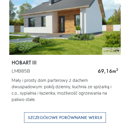
HOBART III
2
69,16m
LMB85B
Mały i prosty dom parterowy z dachem
dwuspadowym: pokój dzienny, kuchnia ze spiżarką i
c.o., sypialnia i łazienka, możliwość ogrzewania na
paliwo stałe.
SZCZEGÓŁOWE PORÓWNANIE WERSJI