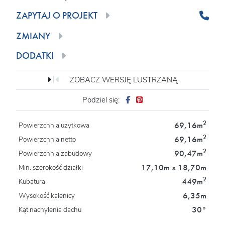
ZAPYTAJ O PROJEKT
ZMIANY
DODATKI
ZOBACZ WERSJĘ LUSTRZANĄ
Podziel się:
2
69,16m
Powierzchnia użytkowa
2
69,16m
Powierzchnia netto
2
90,47m
Powierzchnia zabudowy
17,10m x 18,70m
Min. szerokość działki
2
449m
Kubatura
6,35m
Wysokość kalenicy
30°
Kąt nachylenia dachu