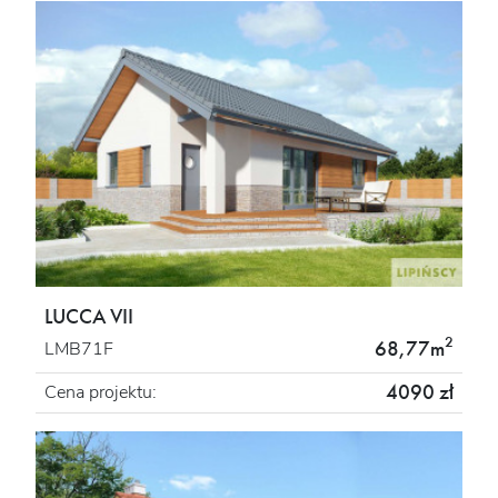
LUCCA VII
2
68,77m
LMB71F
4090 zł
Cena projektu: