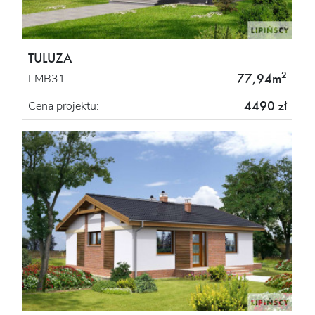
TULUZA
2
77,94m
LMB31
4490 zł
Cena projektu: