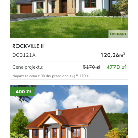
ROCKVILLE II
2
120,26m
DCB121A
4770 zł
Cena projektu:
5170 zł
Najniższa cena z 30 dni przed obniżką 5 170 zł
- 400 ZŁ