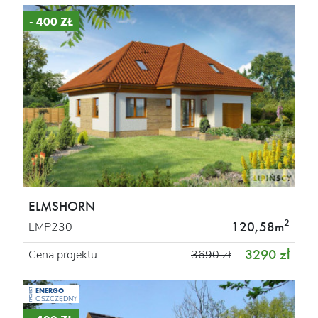
- 400 ZŁ
ELMSHORN
2
120,58m
LMP230
3290 zł
Cena projektu:
3690 zł
ENERGO
PROJEKT
OSZCZĘDNY