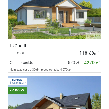
LUCIA III
2
118,68m
DCB88B
4270 zł
Cena projektu:
4670 zł
Najniższa cena z 30 dni przed obniżką 4 670 zł
ENERGO
PROJEKT
OSZCZĘDNY
- 400 ZŁ