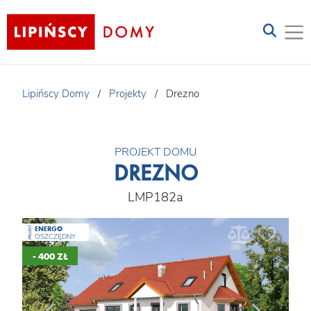
Lipińscy Domy
/
Projekty
/
Drezno
PROJEKT DOMU
DREZNO
LMP182a
ENERGO
PROJEKT
OSZCZĘDNY
- 400 ZŁ