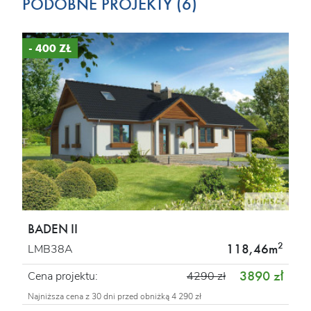
PODOBNE PROJEKTY (6)
- 400 ZŁ
BADEN II
2
118,46m
LMB38A
3890 zł
Cena projektu:
4290 zł
Najniższa cena z 30 dni przed obniżką 4 290 zł