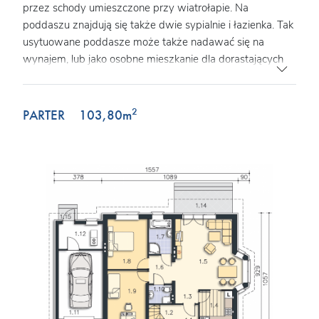
przez schody umieszczone przy wiatrołapie. Na
poddaszu znajdują się także dwie sypialnie i łazienka. Tak
usytuowane poddasze może także nadawać się na
wynajem, lub jako osobne mieszkanie dla dorastających
dzieci. Kotłownia została umieszczona za garażem, co
pozwala na uwolnienie części mieszkalnej z mniej
estetycznego pomieszczenia. Nad garażem jest także
2
PARTER
103,80
m
dostępny stryszek na rzeczy rzadziej używane. Tak
dobrze rozwiązany układ funkcjonalny małego domu, to
bardzo duży atut. Dodatkowym atutem jest prosta,
jednak bardzo elegancka bryła, co sprawia, że dom ten
jest tani w budowie.