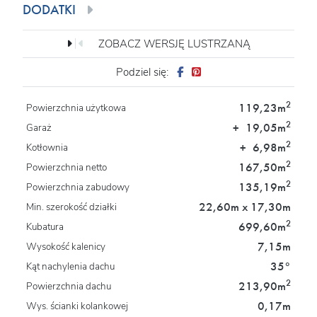
DODATKI
ZOBACZ WERSJĘ LUSTRZANĄ
Podziel się:
2
119,23m
Powierzchnia użytkowa
2
+
19,05m
Garaż
2
+
6,98m
Kotłownia
2
167,50m
Powierzchnia netto
2
135,19m
Powierzchnia zabudowy
22,60m x 17,30m
Min. szerokość działki
2
699,60m
Kubatura
7,15m
Wysokość kalenicy
35°
Kąt nachylenia dachu
2
213,90m
Powierzchnia dachu
0,17m
Wys. ścianki kolankowej