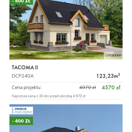
- 400 ZŁ
TACOMA II
2
123,23m
DCP240A
4570 zł
Cena projektu:
4970 zł
Najniższa cena z 30 dni przed obniżką 4 970 zł
ENERGO
PROJEKT
OSZCZĘDNY
- 400 ZŁ