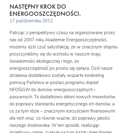
NASTĘPNY KROK DO
ENERGOOSZCZĘDNOŚCI.
17 października 2012
Patrząc z perspektywy czasu na organizowane przez
nas od 2007 roku Akademie Energooszczędności,
możemy dziś czuć satysfakcję, że w znacznym stopniu
przyczyniliśmy się do wzrostu w naszym kraju
świadomości ekologicznej i tego, że
energooszczędność po prostu się opłaca. Dziś nasze
działania dodatkowo zostały wsparte konkretną
pomocą Państwa w postaci programu dopłat
NFOŚiGW do domów energooszczędnych i
pasywnych. To dodatkowo skłoni nowych inwestorów
do poprawy standardu energetycznego ich domów, a
co za tym idzie – znacznymi korzyściami finansowymi
dla nich oraz, co równie ważne, do poprawy jakości
naszego środowiska. W ten sposób, realizując
dyrektywy unijne, zyskuje na tym każdy mieszkaniec