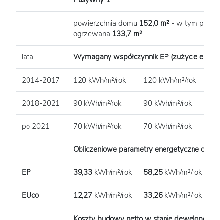
Pasywny 1
L
powierzchnia domu
152,0 m²
- w tym powie
ogrzewana
133,7 m²
lata
Wymagany współczynnik EP (zużycie energii
2014-2017
120 kWh/m²/rok
120 kWh/m²/rok
1
2018-2021
90 kWh/m²/rok
90 kWh/m²/rok
9
po 2021
70 kWh/m²/rok
70 kWh/m²/rok
7
Obliczeniowe parametry energetyczne dom
EP
39,33
kWh/m²/rok
58,25
kWh/m²/rok
1
EUco
12,27
kWh/m²/rok
33,26
kWh/m²/rok
7
Koszty budowy netto w stanie dewelopersk