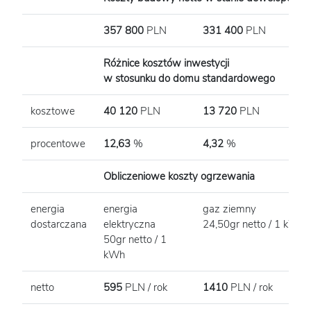
357 800
PLN
331 400
PLN
3
Różnice kosztów inwestycji
w stosunku do domu standardowego
kosztowe
40 120
PLN
13 720
PLN
0
procentowe
12,63
%
4,32
%
0
Obliczeniowe koszty ogrzewania
energia
energia
gaz ziemny
dostarczana
elektryczna
24,50gr netto / 1 kWh
50gr netto / 1
kWh
netto
595
PLN / rok
1410
PLN / rok
3