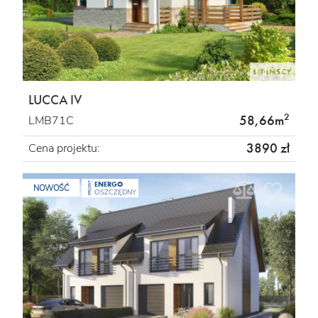
LUCCA IV
2
58,66m
LMB71C
3890 zł
Cena projektu:
ENERGO
PROJEKT
NOWOŚĆ
OSZCZĘDNY