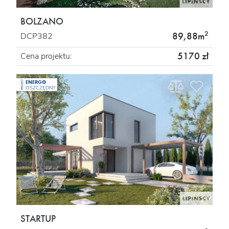
BOLZANO
2
89,88m
DCP382
5170 zł
Cena projektu:
ENERGO
PROJEKT
OSZCZĘDNY
STARTUP