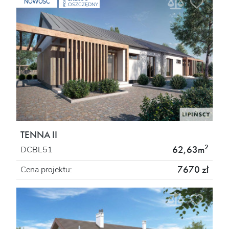
PROJEKT
NOWOŚĆ
OSZCZĘDNY
TENNA II
2
62,63m
DCBL51
7670 zł
Cena projektu: