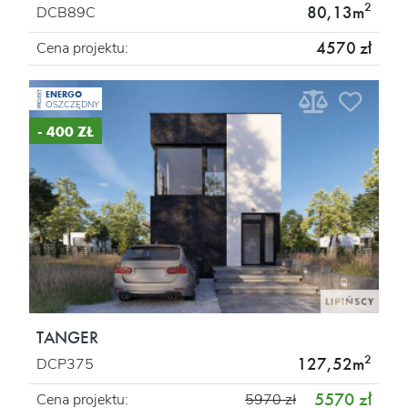
2
80,13m
DCB89C
4570 zł
Cena projektu:
ENERGO
PROJEKT
OSZCZĘDNY
- 400 ZŁ
TANGER
2
127,52m
DCP375
5570 zł
Cena projektu:
5970 zł