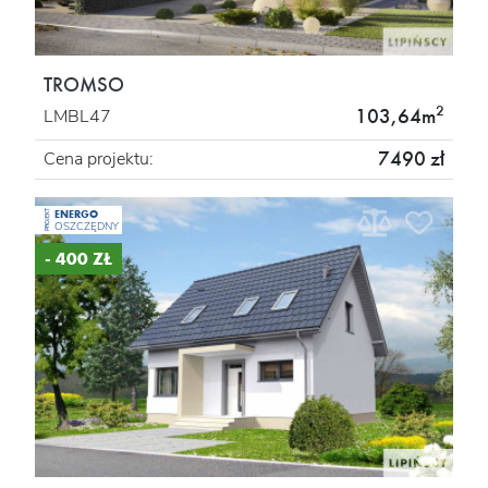
TROMSO
2
103,64m
LMBL47
7490 zł
Cena projektu:
ENERGO
PROJEKT
OSZCZĘDNY
- 400 ZŁ