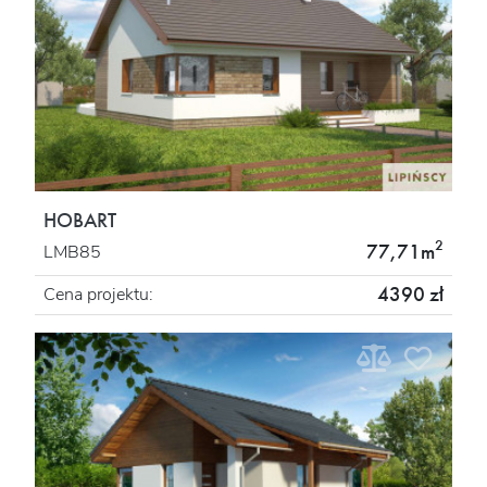
HOBART
2
77,71m
LMB85
4390 zł
Cena projektu: