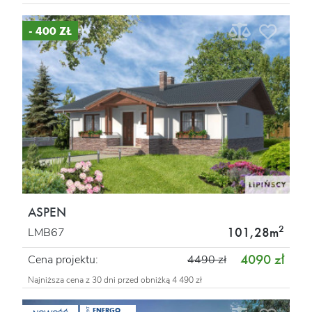
- 400 ZŁ
ASPEN
2
101,28m
LMB67
4090 zł
Cena projektu:
4490 zł
Najniższa cena z 30 dni przed obniżką 4 490 zł
ENERGO