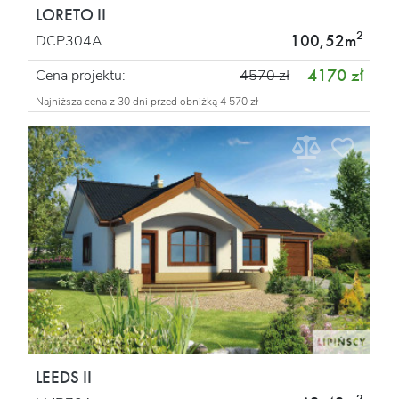
LORETO II
2
100,52m
DCP304A
4170 zł
Cena projektu:
4570 zł
Najniższa cena z 30 dni przed obniżką 4 570 zł
LEEDS II
2