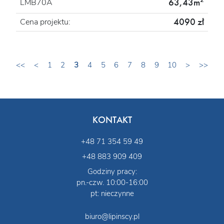
63,43m
LMB70A
4090 zł
Cena projektu:
<<
<
1
2
3
4
5
6
7
8
9
10
>
>>
KONTAKT
+48 71 354 59 49
+48 883 909 409
Godziny pracy:
pn.-czw. 10:00-16:00
pt: nieczynne
biuro@lipinscy.pl