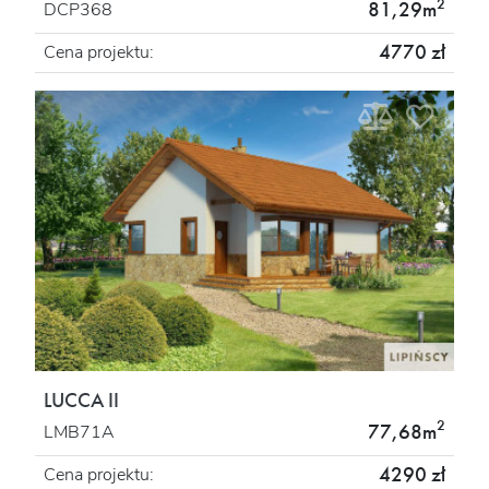
2
81,29m
DCP368
4770 zł
Cena projektu:
LUCCA II
2
77,68m
LMB71A
4290 zł
Cena projektu: