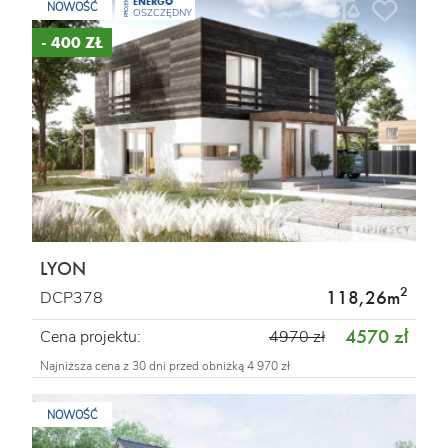
ENERGO
PROJEKT
NOWOŚĆ
OSZCZĘDNY
- 400 ZŁ
LYON
2
118,26m
DCP378
4570 zł
Cena projektu:
4970 zł
Najniższa cena z 30 dni przed obniżką 4 970 zł
NOWOŚĆ