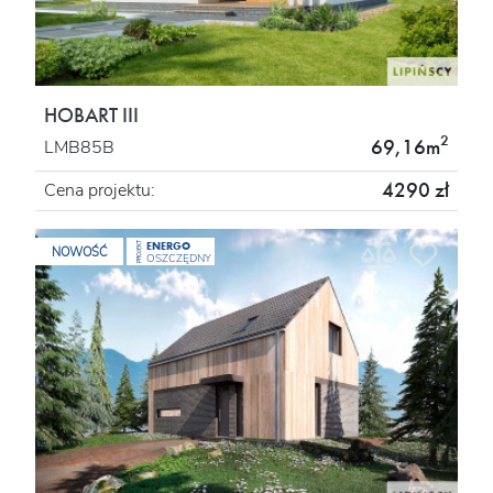
HOBART III
2
69,16m
LMB85B
4290 zł
Cena projektu:
ENERGO
PROJEKT
NOWOŚĆ
OSZCZĘDNY