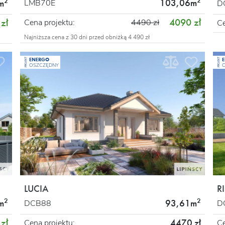
2
2
103,06m
LMB70E
m
D
4090 zł
zł
Cena projektu:
4490 zł
Ce
Najniższa cena z 30 dni przed obniżką 4 490 zł
ENERGO
PROJEKT
PROJEKT
OSZCZĘDNY
LUCIA
R
2
2
m
93,61m
DCB88
D
zł
4470 zł
Cena projektu:
Ce