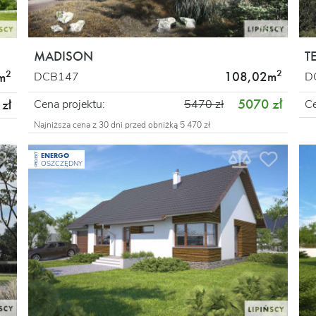
MADISON
T
2
2
108,02m
DCB147
D
m
5070 zł
Cena projektu:
5470 zł
Ce
zł
Najniższa cena z 30 dni przed obniżką 5 470 zł
ENERGO
PROJEKT
OSZCZĘDNY