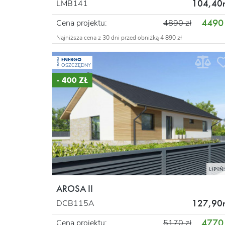
104,40
LMB141
4490 
Cena projektu:
4890 zł
Najniższa cena z 30 dni przed obniżką 4 890 zł
ENERGO
PROJEKT
OSZCZĘDNY
- 400 ZŁ
AROSA II
127,90
DCB115A
4770 
Cena projektu:
5170 zł