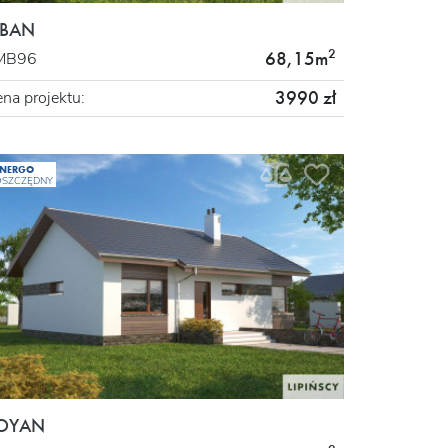
BAN
2
68,15m
MB96
3990 zł
na projektu:
ENERGO
OSZCZĘDNY
OYAN