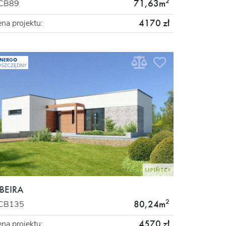
2
71,63m
CB89
4170 zł
na projektu:
ENERGO
OSZCZĘDNY
IBEIRA
2
80,24m
CB135
4570 zł
na projektu: