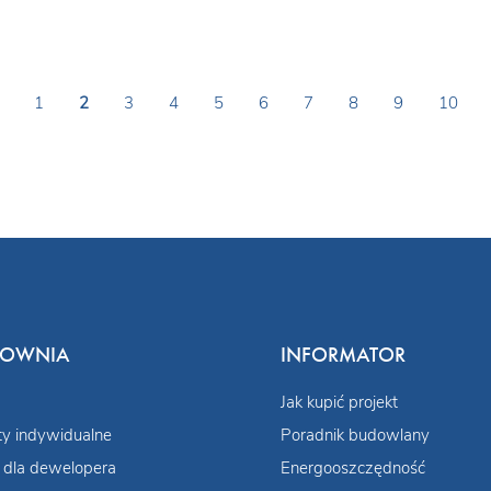
1
2
3
4
5
6
7
8
9
10
COWNIA
INFORMATOR
Jak kupić projekt
ty indywidualne
Poradnik budowlany
 dla dewelopera
Energooszczędność