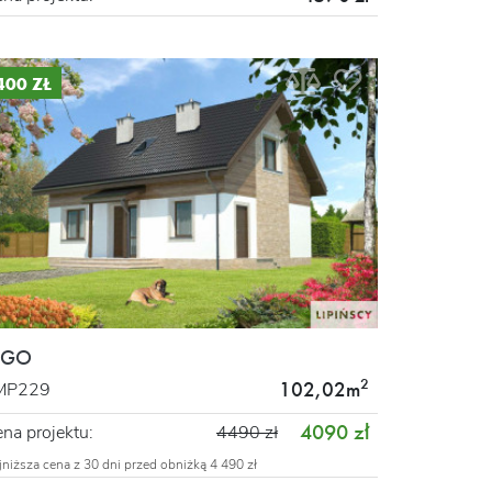
 400 ZŁ
IGO
2
102,02m
MP229
4090 zł
na projektu:
4490 zł
jniższa cena z 30 dni przed obniżką 4 490 zł