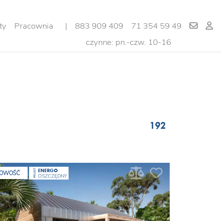
ty
Pracownia
|
883 909 409
71 354 59 49
czynne: pn.-czw. 10-16
192
ENERGO
PROJEKT
OWOŚĆ
OSZCZĘDNY