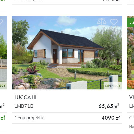
-
LUCCA III
V
2
2
m
65,65m
LMB71B
L
zł
4090 zł
Cena projektu:
Ce
Na