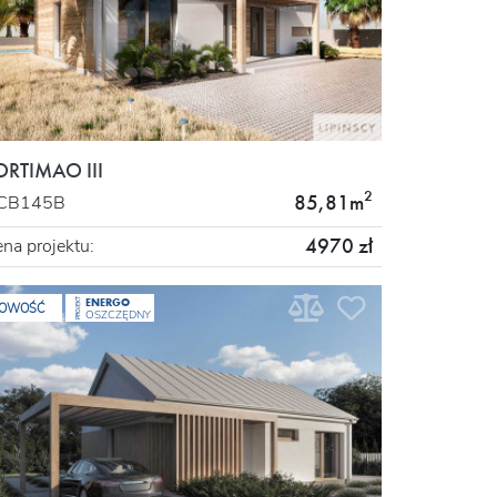
ORTIMAO III
2
85,81m
CB145B
4970 zł
na projektu:
ENERGO
PROJEKT
OWOŚĆ
OSZCZĘDNY