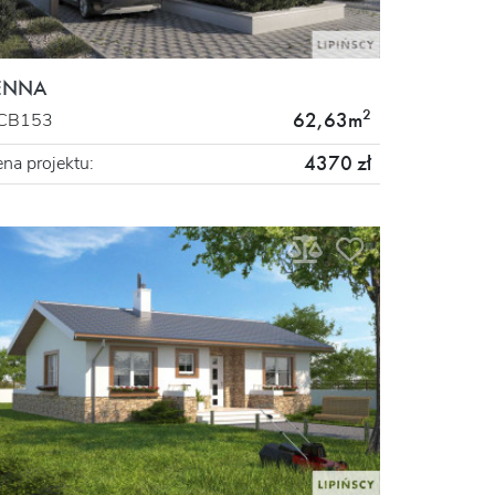
ENNA
2
62,63m
CB153
4370 zł
na projektu: