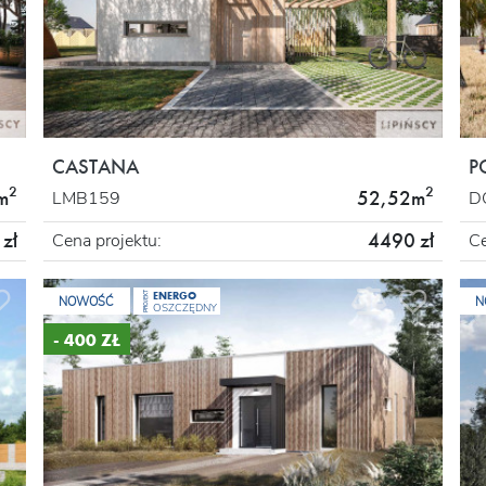
CASTANA
P
2
2
m
52,52m
LMB159
D
zł
4490 zł
Cena projektu:
Ce
ENERGO
PROJEKT
NOWOŚĆ
N
OSZCZĘDNY
- 400 ZŁ