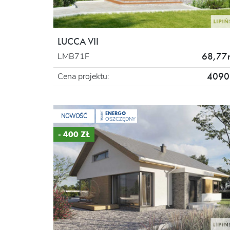
LUCCA VII
68,77
LMB71F
4090 
Cena projektu:
ENERGO
PROJEKT
NOWOŚĆ
OSZCZĘDNY
- 400 ZŁ