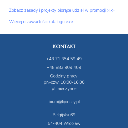
Zobacz zasady i projekty biorące udział w promocji >>>
Więcej o zawartości katalogu >>>
KONTAKT
+48 71 354 59 49
+48 883 909 409
Godziny pracy:
pn.-czw. 10:00-16:00
pt: nieczynne
biuro@lipinscy.pl
Belgijska 69
54-404 Wrocław