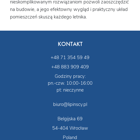
nieskomplikowanym rozwiązaniom pozwoli zaoszczędzić
na budowie, a jego efektowny wygląd i praktyczny układ
pomieszczeń skuszą każdego letnika.
KONTAKT
+48 71 354 59 49
+48 883 909 409
Godziny pracy:
pn.-czw. 10:00-16:00
pt: nieczynne
biuro@lipinscy.pl
Belgijska 69
54-404 Wrocław
Poland