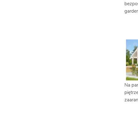
bezpoś
garder
Na par
piętrz
zaara