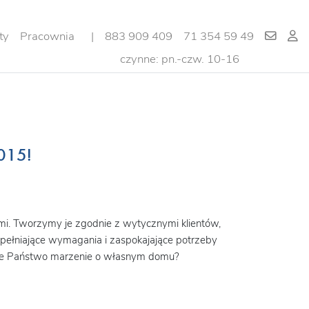
ty
Pracownia
|
883 909 409
71 354 59 49
czynne: pn.-czw. 10-16
015!
i. Tworzymy je zgodnie z wytycznymi klientów,
spełniające wymagania i zaspokajające potrzeby
cie Państwo marzenie o własnym domu?