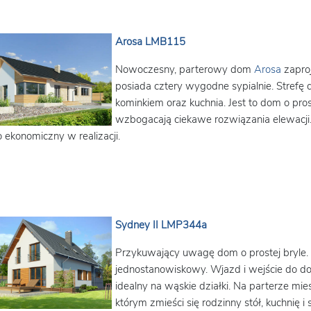
Arosa LMB115
Nowoczesny, parterowy dom
Arosa
zaproj
posiada cztery wygodne sypialnie. Strefę 
kominkiem oraz kuchnia. Jest to dom o pros
wzbogacają ciekawe rozwiązania elewacji.
 ekonomiczny w realizacji.
Sydney II LMP344a
Przykuwający uwagę dom o prostej bryle.
jednostanowiskowy. Wjazd i wejście do do
idealny na wąskie działki. Na parterze m
którym zmieści się rodzinny stół, kuchnię i 