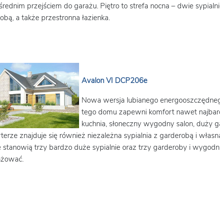
rednim przejściem do garażu. Piętro to strefa nocna – dwie sypialnie
obą, a także przestronna łazienka.
Avalon VI DCP206e
Nowa wersja lubianego energooszczędneg
tego domu zapewni komfort nawet najba
kuchnia, słoneczny wygodny salon, duży gar
terze znajduje się również niezależna sypialnia z garderobą i własn
e stanowią trzy bardzo duże sypialnie oraz trzy garderoby i wygodn
nżować.