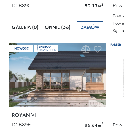
2
DCB89C
Powierzch
80.13m
Pow. zabu
Powierzchn
GALERIA (0)
OPINIE
(56)
ZAMÓW
Kąt nachyl
PARTER
ENERGO
PROJEKT
NOWOŚĆ
OSZCZĘDNY
ROYAN VI
2
DCB89E
Powierzch
86.64m