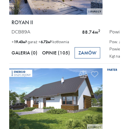
ROYAN II
2
DCB89A
Powierzch
88.74m
+
garaż +
kotłownia
Pow. zabu
19.43m²
6.72m²
Powierzchn
GALERIA (0)
OPINIE
(105)
ZAMÓW
Kąt nachyl
PARTER
ENERGO
PROJEKT
OSZCZĘDNY