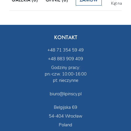
Kąt nachyl
KONTAKT
+48 71 354 59 49
+48 883 909 409
Godziny pracy:
pn.-czw. 10:00-16:00
pt: nieczynne
biuro@lipinscy.pl
Belgijska 69
54-404 Wrocław
Poland