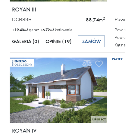
ROYAN III
2
DCB89B
Powierzch
88.74m
+
garaż +
kotłownia
Pow. zabu
19.43m²
6.72m²
Powierzchn
GALERIA (0)
OPINIE
(19)
ZAMÓW
Kąt nachyl
PARTER
ENERGO
PROJEKT
OSZCZĘDNY
ROYAN IV