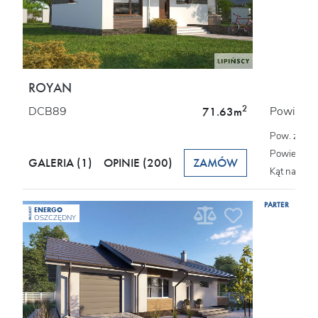
ROYAN
2
DCB89
Powierzch
71.63m
Pow. zabu
Powierzchn
GALERIA (1)
OPINIE
(200)
ZAMÓW
Kąt nachyl
PARTER
ENERGO
PROJEKT
OSZCZĘDNY