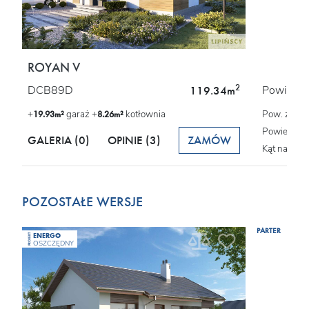
ROYAN V
2
DCB89D
Powierzch
119.34m
+
garaż +
kotłownia
Pow. zabu
19.93m²
8.26m²
Powierzchn
GALERIA (0)
OPINIE
(3)
ZAMÓW
Kąt nachyl
POZOSTAŁE WERSJE
PARTER
ENERGO
PROJEKT
OSZCZĘDNY