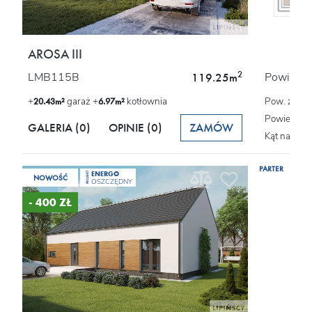
AROSA III
2
LMB115B
Powierzch
119.25m
+
garaż +
kotłownia
Pow. zabu
20.43m²
6.97m²
Powierzchn
GALERIA (0)
OPINIE
(0)
ZAMÓW
Kąt nachyl
PARTER
ENERGO
PROJEKT
NOWOŚĆ
OSZCZĘDNY
- 400 ZŁ