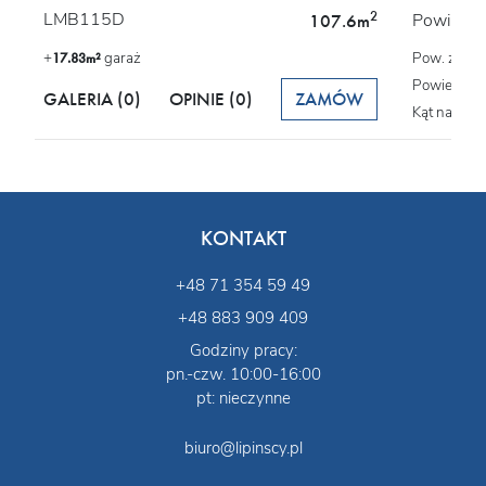
2
LMB115D
Powierzch
107.6m
+
garaż
Pow. zabu
17.83m²
Powierzchn
GALERIA (0)
OPINIE
(0)
ZAMÓW
Kąt nachyl
KONTAKT
+48 71 354 59 49
+48 883 909 409
Godziny pracy:
pn.-czw. 10:00-16:00
pt: nieczynne
biuro@lipinscy.pl