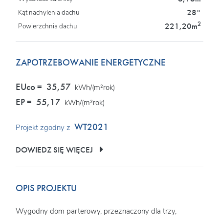
28°
Kąt nachylenia dachu
2
221,20m
Powierzchnia dachu
ZAPOTRZEBOWANIE ENERGETYCZNE
EUco =
35,57
kWh/(m²rok)
EP =
55,17
kWh/(m²rok)
WT2021
Projekt zgodny z
DOWIEDZ SIĘ WIĘCEJ
OPIS PROJEKTU
Wygodny dom parterowy, przeznaczony dla trzy,