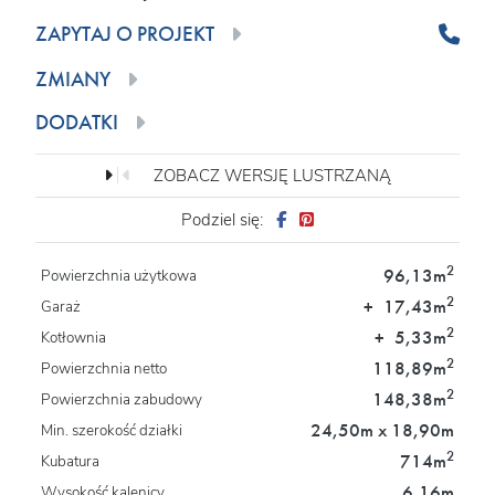
ZAPYTAJ O PROJEKT
ZMIANY
DODATKI
ZOBACZ WERSJĘ LUSTRZANĄ
Podziel się:
2
96,13m
Powierzchnia użytkowa
2
+
17,43m
Garaż
2
+
5,33m
Kotłownia
2
118,89m
Powierzchnia netto
2
148,38m
Powierzchnia zabudowy
24,50m x 18,90m
Min. szerokość działki
2
714m
Kubatura
6,16m
Wysokość kalenicy