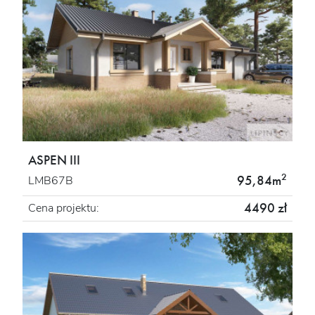
ASPEN III
2
95,84m
LMB67B
4490 zł
Cena projektu: