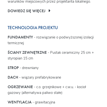
warunków miejscowych przez projektanta lokalnego.
DOWIEDZ SIĘ WIĘCEJ
TECHNOLOGIA PROJEKTU
FUNDAMENTY
- rozwiązanie o podwyższonej izolacji
termicznej
ŚCIANY ZEWNĘTRZNE
- Pustak ceramiczny 25 cm +
styropian 15 cm
STROP
- drewniany
DACH
- wiązary prefabrykowane
OGRZEWANIE
- c.o. grzejnikowe + c.w.u. - kocioł
gazowy (alternatywa paliwo stałe)
WENTYLACJA
- grawitacyjna