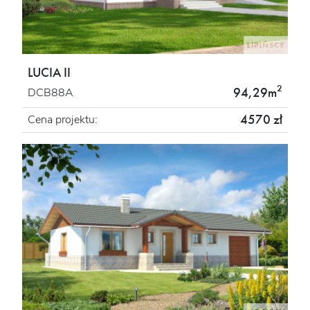
LUCIA II
2
94,29m
DCB88A
4570 zł
Cena projektu: