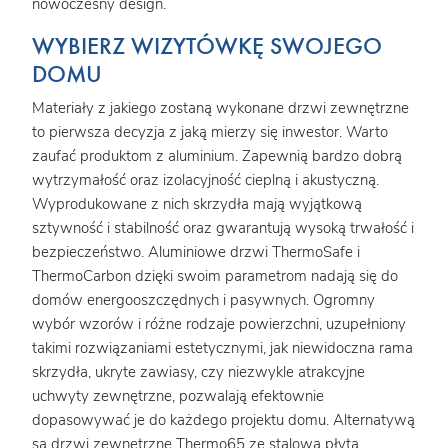
nowoczesny design.
WYBIERZ WIZYTÓWKĘ SWOJEGO
DOMU
Materiały z jakiego zostaną wykonane drzwi zewnętrzne
to pierwsza decyzja z jaką mierzy się inwestor. Warto
zaufać produktom z aluminium. Zapewnią bardzo dobrą
wytrzymałość oraz izolacyjność cieplną i akustyczną.
Wyprodukowane z nich skrzydła mają wyjątkową
sztywność i stabilność oraz gwarantują wysoką trwałość i
bezpieczeństwo. Aluminiowe drzwi ThermoSafe i
ThermoCarbon dzięki swoim parametrom nadają się do
domów energooszczędnych i pasywnych. Ogromny
wybór wzorów i różne rodzaje powierzchni, uzupełniony
takimi rozwiązaniami estetycznymi, jak niewidoczna rama
skrzydła, ukryte zawiasy, czy niezwykle atrakcyjne
uchwyty zewnętrzne, pozwalają efektownie
dopasowywać je do każdego projektu domu. Alternatywą
są drzwi zewnętrzne Thermo65 ze stalową płytą