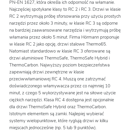
PN-EN 1627, która określa ich odporność na włamanie.
Najczęściej spotykane klasy to RC 2 i RC 3. Drzwi w klasie
RC 2 wytrzymują próbę sforsowania przy użyciu prostych
narzędzi przez około 3 minuty, w klasie RC 3 są odporne
na bardziej zaawansowane narzędzia i wytrzymują próbę
włamania przez około 5 minut. Firma Hörmann proponuje
w klasie RC 2 jako opcję, drzwi stalowe Thermo65.
Natomiast standardowo w klasie RC 3 oferowane są
drzwi aluminiowe ThermoSafe, ThermoSafe Hybrid i
ThermoCarbon. Najwyższy poziom bezpieczeństwa
zapewniają drzwi zewnętrzne w klasie
przeciwwłamaniowej RC 4. Muszą one zatrzymać
doświadczonego włamywacza przez co najmniej 10
minut, z czego 5 wykorzystywane jest na siłowe użycie
ciężkich narzędzi. Klasa RC 4 dostępna jest opcjonalnie
dla drzwi ThermoSafe Hybrid oraz ThermoCarbon.
Istotnym elementem są zamki. Najlepiej wybierać
systemy wielopunktowe, które ryglują drzwi w kilku
miejscach jednocześnie (np. 5 lub 9 punktów).