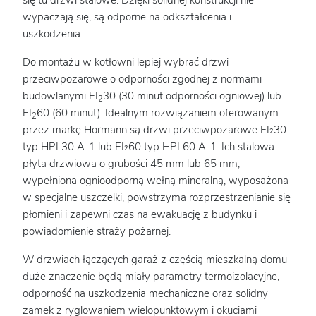
się tu drzwi stalowe. Dzięki solidnej konstrukcji nie
wypaczają się, są odporne na odkształcenia i
uszkodzenia.
Do montażu w kotłowni lepiej wybrać drzwi
przeciwpożarowe o odporności zgodnej z normami
budowlanymi EI
30 (30 minut odporności ogniowej) lub
2
EI
60 (60 minut). Idealnym rozwiązaniem oferowanym
2
przez markę Hörmann są drzwi przeciwpożarowe EI₂30
typ HPL30 A-1 lub EI₂60 typ HPL60 A-1. Ich stalowa
płyta drzwiowa o grubości 45 mm lub 65 mm,
wypełniona ognioodporną wełną mineralną, wyposażona
w specjalne uszczelki, powstrzyma rozprzestrzenianie się
płomieni i zapewni czas na ewakuację z budynku i
powiadomienie straży pożarnej.
W drzwiach łączących garaż z częścią mieszkalną domu
duże znaczenie będą miały parametry termoizolacyjne,
odporność na uszkodzenia mechaniczne oraz solidny
zamek z ryglowaniem wielopunktowym i okuciami