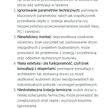
drzwi bez wentylacji w łazience.
Ignorowanie parametrów technicznych:
pominięcie
kluczowych parametrów, takich jak współczynnik
przenikania ciepła U, izolacja akustyczna czy
bezpieczeństwo przeciwwłamaniowe (wybór klasy
RC i zamków).
Niewłaściwy montaż:
nieprawidłowe osadzenie
ościeżnicy, brak uszczelek lub zastosowanie drzwi
niezgodnych z projektem budowlanym, może
prowadzić do problemów z izolacją i szczelnością
oraz odbiorem technicznym budynku.
Niska estetyka i zła funkcjonalność, czyli brak
konsultacji z ekspertami:
pominięcie konsultacji z
architektem lub dostawcą drzwi, co może
skutkować wyborem drzwi nieodpowiednich do
indywidualnych potrzeb i wymagań projektowych.
Niedostateczna izolacja termiczna:
wybór drzwi o
niskiej izolacyjności termicznej, może prowadzić do
zwiększonych strat ciepła i wyższych kosztów
ogrzewania.