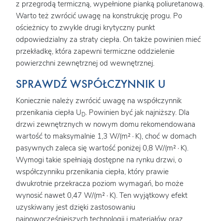
z przegrodą termiczną, wypełnione pianką poliuretanową.
Warto też zwrócić uwagę na konstrukcję progu. Po
ościeżnicy to zwykle drugi krytyczny punkt
odpowiedzialny za straty ciepła. On także powinien mieć
przekładkę, która zapewni termiczne oddzielenie
powierzchni zewnętrznej od wewnętrznej.
SPRAWDŹ WSPÓŁCZYNNIK U
Koniecznie należy zwrócić uwagę na współczynnik
przenikania ciepła U
. Powinien być jak najniższy. Dla
D
drzwi zewnętrznych w nowym domu rekomendowana
wartość to maksymalnie 1,3 W/(m²∙K), choć w domach
pasywnych zaleca się wartość poniżej 0,8 W/(m²∙K).
Wymogi takie spełniają dostępne na rynku drzwi, o
współczynniku przenikania ciepła, który prawie
dwukrotnie przekracza poziom wymagań, bo może
wynosić nawet 0,47 W/(m²∙K). Ten wyjątkowy efekt
uzyskiwany jest dzięki zastosowaniu
najnowocześniejszych technologii i materiałów oraz