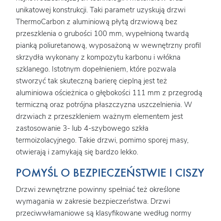
unikatowej konstrukcji. Taki parametr uzyskują drzwi
ThermoCarbon z aluminiową płytą drzwiową bez
przeszklenia o grubości 100 mm, wypełnioną twardą
pianką poliuretanową, wyposażoną w wewnętrzny profil
skrzydła wykonany z kompozytu karbonu i włókna
szklanego. Istotnym dopełnieniem, które pozwala
stworzyć tak skuteczną barierę cieplną jest też
aluminiowa ościeżnica o głębokości 111 mm z przegrodą
termiczną oraz potrójna płaszczyzna uszczelnienia. W
drzwiach z przeszkleniem ważnym elementem jest
zastosowanie 3- lub 4-szybowego szkła
termoizolacyjnego. Takie drzwi, pomimo sporej masy,
otwierają i zamykają się bardzo lekko.
POMYŚL O BEZPIECZEŃSTWIE I CISZY
Drzwi zewnętrzne powinny spełniać też określone
wymagania w zakresie bezpieczeństwa. Drzwi
przeciwwłamaniowe są klasyfikowane według normy