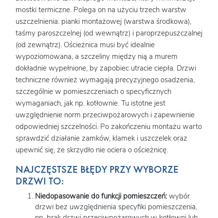
mostki termiczne. Polega on na użyciu trzech warstw
uszczelnienia: pianki montażowej (warstwa środkowa),
taśmy paroszczelnej (od wewnątrz) i paroprzepuszczalnej
(od zewnątrz). Ościeżnica musi być idealnie
wypoziomowana, a szczeliny między nią a murem
dokładnie wypełnione, by zapobiec utracie ciepła. Drzwi
techniczne również wymagają precyzyjnego osadzenia,
szczególnie w pomieszczeniach o specyficznych
wymaganiach, jak np. kotłownie. Tu istotne jest
uwzględnienie norm przeciwpożarowych i zapewnienie
odpowiedniej szczelności. Po zakończeniu montażu warto
sprawdzić działanie zamków, klamek i uszczelek oraz
upewnić się, że skrzydło nie ociera o ościeżnicę.
NAJCZĘSTSZE BŁĘDY PRZY WYBORZE
DRZWI TO:
Niedopasowanie do funkcji pomieszczeń:
wybór
drzwi bez uwzględnienia specyfiki pomieszczenia,
np. brak drzwi przeciwpożarowych w kotłowni lub