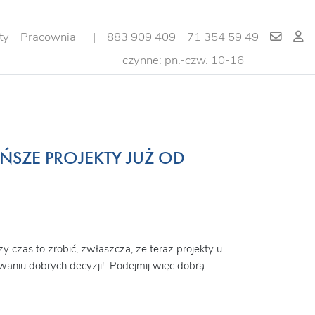
ty
Pracownia
|
883 909 409
71 354 59 49
czynne: pn.-czw. 10-16
SZE PROJEKTY JUŻ OD
 czas to zrobić, zwłaszcza, że teraz projekty u
owaniu dobrych decyzji! Podejmij więc dobrą