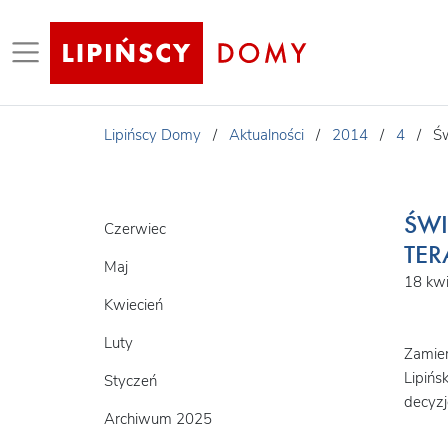
Lipińscy Domy
/
Aktualności
/
2014
/
4
/
Św
ŚWI
Czerwiec
TER
Maj
18 kwi
Kwiecień
Luty
Zamier
Lipińs
Styczeń
decyzj
Archiwum 2025