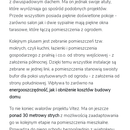
z dwuspadowym dachem. Ma on jednak swoje atuty,
które wyróżniaja go spośród podobnych projektów.
Przede wszystkim posiada pięknie doświetlone pokoje -
zarówno salon jak i dwie sypialnie mają piękne okna
tarasowe, które łączą pomieszczenia z ogrodem.
Kolejnym plusem jest zebranie pomieszczeń tzw.
mokrych, czyli kuchni, łazienki i pomieszczenia
gospodarzego z pralnią i co.o. od strony wejściowej - z
założenia północnej. Dzięki temu wszystkie instalacje są
zebrane w jednej linii, a pomieszczenia stanowią swoisty
bufor dla pokoi usytuowanych od ogrodu - z założenia od
strony południowej. Wpływa to zarówno na
energooszczędność, jak i obniżenie kosztów budowy
domu
.
To nie koniec walorów projektu Vitez. Ma on jeszcze
ponad 30 metrowy strych
z możliwością zaadaptowania
go w kolejnym etapie na pomieszczenia mieszkalne.
Prowadzą do niego schody bezpośrednio z wiatrołapu,