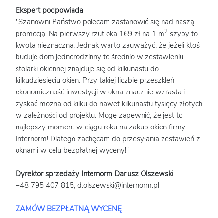
Ekspert podpowiada
"Szanowni Państwo polecam zastanowić się nad naszą
2
promocją. Na pierwszy rzut oka 169 zł na 1 m
szyby to
kwota nieznaczna. Jednak warto zauważyć, że jeżeli ktoś
buduje dom jednorodzinny to średnio w zestawieniu
stolarki okiennej znajduje się od kilkunastu do
kilkudziesięciu okien. Przy takiej liczbie przeszkleń
ekonomiczność inwestycji w okna znacznie wzrasta i
zyskać można od kilku do nawet kilkunastu tysięcy złotych
w zależności od projektu. Mogę zapewnić, że jest to
najlepszy moment w ciągu roku na zakup okien firmy
Internorm! Dlatego zachęcam do przesyłania zestawień z
oknami w celu bezpłatnej wyceny!"
Dyrektor sprzedaży Internorm Dariusz Olszewski
+48 795 407 815, d.olszewski@internorm.pl
ZAMÓW BEZPŁATNĄ WYCENĘ