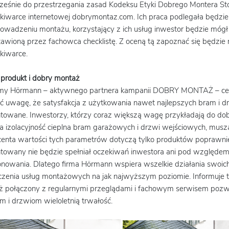
ześnie do przestrzegania zasad Kodeksu Etyki Dobrego Montera St
iwarce internetowej dobrymontaz.com. Ich praca podlegała będzie
owadzeniu montażu, korzystający z ich usług inwestor będzie mógł 
awioną przez fachowca checklistę. Z oceną tą zapoznać się będzie 
kiwarce.
produkt i dobry montaż
rmy Hörmann – aktywnego partnera kampanii DOBRY MONTAŻ – cert
ć uwagę, że satysfakcja z użytkowania nawet najlepszych bram i drz
owane. Inwestorzy, którzy coraz większą wagę przykładają do dobr
 izolacyjność cieplna bram garażowych i drzwi wejściowych, mus
enta wartości tych parametrów dotyczą tylko produktów poprawni
owany nie będzie spełniał oczekiwań inwestora ani pod względem
onowania. Dlatego firma Hörmann wspiera wszelkie działania swoi
zenia usług montażowych na jak najwyższym poziomie. Informuje te
ż połączony z regularnymi przeglądami i fachowym serwisem pozw
 i drzwiom wieloletnią trwałość.