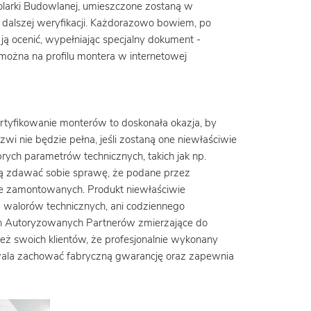
olarki Budowlanej, umieszczone zostaną w
 dalszej weryfikacji. Każdorazowo bowiem, po
ją ocenić, wypełniając specjalny dokument -
można na profilu montera w internetowej
yfikowanie monterów to doskonała okazja, by
wi nie będzie pełna, jeśli zostaną one niewłaściwie
ych parametrów technicznych, takich jak np.
zą zdawać sobie sprawę, że podane przez
e zamontowanych. Produkt niewłaściwie
 walorów technicznych, ani codziennego
ch Autoryzowanych Partnerów zmierzające do
ż swoich klientów, że profesjonalnie wykonany
ala zachować fabryczną gwarancję oraz zapewnia