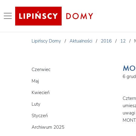
Lipińscy Domy
/
Aktualności
/
2016
/
12
/
MON
Czerwiec
6 gru
Maj
Kwiecień
Czter
Luty
umiesz
uwagi 
Styczeń
MONT
Archiwum 2025