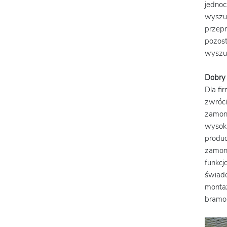
jednoc
wyszuk
przepr
pozost
wyszu
Dobry 
Dla fi
zwróci
zamont
wysoka
produc
zamont
funkcj
świadc
monta
bramom