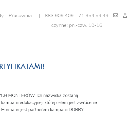
ty
Pracownia
|
883 909 409
71 354 59 49
czynne: pn.-czw. 10-16
RTYFIKATAMI!
BRYCH MONTERÓW. Ich nazwiska zostaną
mpanii edukacyjnej, której celem jest zwrócenie
rma Hörmann jest partnerem kampanii DOBRY