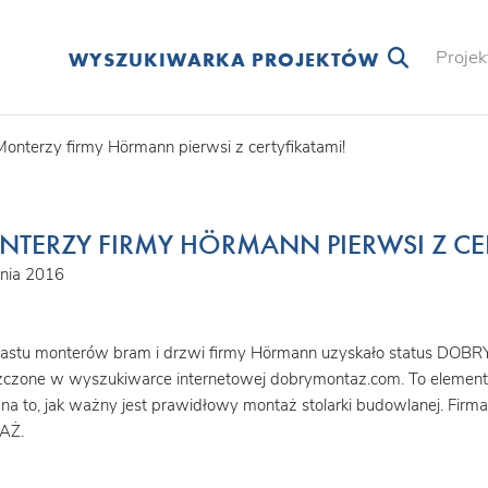
Projek
WYSZUKIWARKA PROJEKTÓW
Monterzy firmy Hörmann pierwsi z certyfikatami!
TERZY FIRMY HÖRMANN PIERWSI Z CE
dnia 2016
nastu monterów bram i drzwi firmy Hörmann uzyskało status DO
czone w wyszukiwarce internetowej dobrymontaz.com. To element ka
na to, jak ważny jest prawidłowy montaż stolarki budowlanej. Fi
AŻ.