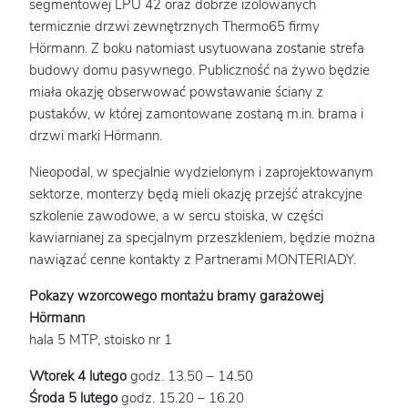
segmentowej LPU 42 oraz dobrze izolowanych
termicznie drzwi zewnętrznych Thermo65 firmy
Hörmann. Z boku natomiast usytuowana zostanie strefa
budowy domu pasywnego. Publiczność na żywo będzie
miała okazję obserwować powstawanie ściany z
pustaków, w której zamontowane zostaną m.in. brama i
drzwi marki Hörmann.
Nieopodal, w specjalnie wydzielonym i zaprojektowanym
sektorze, monterzy będą mieli okazję przejść atrakcyjne
szkolenie zawodowe, a w sercu stoiska, w części
kawiarnianej za specjalnym przeszkleniem, będzie można
nawiązać cenne kontakty z Partnerami MONTERIADY.
Pokazy wzorcowego montażu bramy garażowej
Hörmann
hala 5 MTP, stoisko nr 1
Wtorek 4 lutego
godz. 13.50 – 14.50
Środa 5 lutego
godz. 15.20 – 16.20