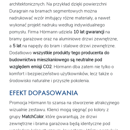
architektonicznych. Na przykład dzięki powierzchni
Duragrain na bramach segmentowych można
nadrukować wzór imitujący różne materiały, a nawet
wykonać projekt nadruku według indywidualnego
pomysłu. Firma Hörmann udziela
10 lat gwarancji
na
bramy garażowe oraz na aluminiowe drzwi zewnętrzne,
a
5 lat
na napędy do bram i stalowe drzwi zewnętrzne.
Dodatkowo
wszystkie produkty tego producenta do
budownictwa mieszkaniowego są neutralne pod
względem emisji CO2
. Hörmann dba zatem nie tylko o
komfort i bezpieczeństwo użytkowników, lecz także o
środowisko naturalne i przyszłe pokolenia.
EFEKT DOPASOWANIA
Promocja Hörmann to szansa na stworzenie atrakcyjnego
wizualnie zestawu. Klienci mogą sięgnąć po kolory z
grupy
MatchColor
, które gwarantują, że drzwi
zewnętrzne i brama garażowa będą identyczne pod