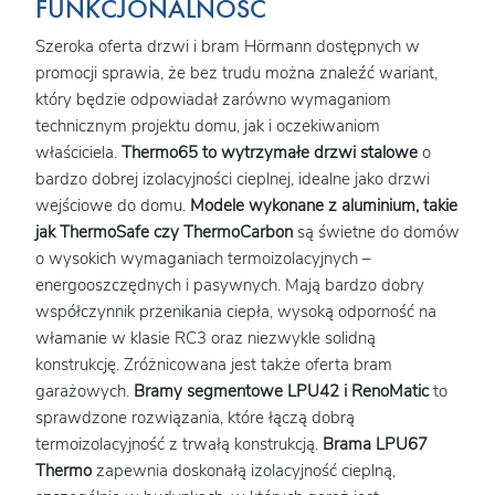
FUNKCJONALNOŚĆ
Szeroka oferta drzwi i bram Hörmann dostępnych w
promocji sprawia, że bez trudu można znaleźć wariant,
który będzie odpowiadał zarówno wymaganiom
technicznym projektu domu, jak i oczekiwaniom
właściciela.
Thermo65 to wytrzymałe drzwi stalowe
o
bardzo dobrej izolacyjności cieplnej, idealne jako drzwi
wejściowe do domu.
Modele wykonane z aluminium, takie
jak ThermoSafe czy ThermoCarbon
są świetne do domów
o wysokich wymaganiach termoizolacyjnych –
energooszczędnych i pasywnych. Mają bardzo dobry
współczynnik przenikania ciepła, wysoką odporność na
włamanie w klasie RC3 oraz niezwykle solidną
konstrukcję. Zróżnicowana jest także oferta bram
garażowych.
Bramy segmentowe LPU42 i RenoMatic
to
sprawdzone rozwiązania, które łączą dobrą
termoizolacyjność z trwałą konstrukcją.
Brama LPU67
Thermo
zapewnia doskonałą izolacyjność cieplną,