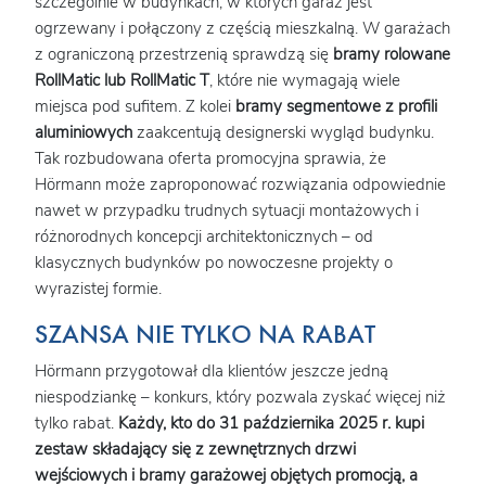
szczególnie w budynkach, w których garaż jest
ogrzewany i połączony z częścią mieszkalną. W garażach
z ograniczoną przestrzenią sprawdzą się
bramy rolowane
RollMatic lub RollMatic T
, które nie wymagają wiele
miejsca pod sufitem. Z kolei
bramy segmentowe z profili
aluminiowych
zaakcentują designerski wygląd budynku.
Tak rozbudowana oferta promocyjna sprawia, że
Hörmann może zaproponować rozwiązania odpowiednie
nawet w przypadku trudnych sytuacji montażowych i
różnorodnych koncepcji architektonicznych – od
klasycznych budynków po nowoczesne projekty o
wyrazistej formie.
SZANSA NIE TYLKO NA RABAT
Hörmann przygotował dla klientów jeszcze jedną
niespodziankę – konkurs, który pozwala zyskać więcej niż
tylko rabat.
Każdy, kto do 31 października 2025 r. kupi
zestaw składający się z zewnętrznych drzwi
wejściowych i bramy garażowej objętych promocją, a