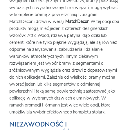
względem kolorystycznym. Inwestorzy, którzy poszukują
wyrazistych i wyrafinowanych rozwiązań, mogą wybrać
w komplecie bramę z powierzchnią Duragrain
MatchDecor i drzwi w wersji
MatchDecor
. W tej opcji oba
produkty mogą mieć jeden z czterech designerskich
wzorów: Attic Wood, rdzawa patyna, dąb dziki lub
cement, które nie tylko pięknie wyglądają, ale są również
odporne na zarysowania, zabrudzenia i działanie
warunków atmosferycznych. Innym ciekawym
rozwiązaniem jest wybór bramy z segmentami o
zróżnicowanym wyglądzie oraz drzwi z dopasowanymi
do nich aplikacjami. Zależnie od wielkości bramy można
wybrać jeden lub kilka segmentów o odmiennej
powierzchni i taką samą powierzchnię zastosować jako
aplikację w wybranych drzwiach aluminiowych. W
ramach promocji Hörmann jest więc wiele opcji, które
umożliwiają wybór efektownego kompletu stolarki.
NIEZAWODNOŚĆ I