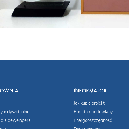
COWNIA
INFORMATOR
Jak kupić projekt
ty indywidualne
Poradnik budowlany
 dla dewelopera
Energooszczędność
ncje
Dom pasywny