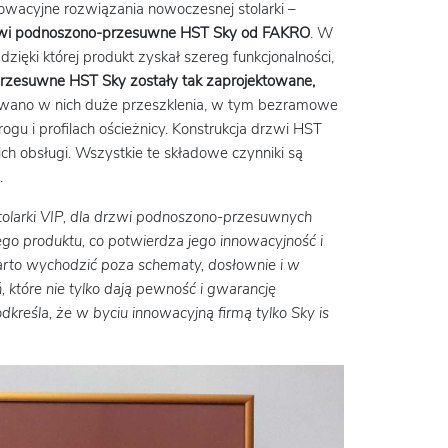
acyjne rozwiązania nowoczesnej stolarki –
rzwi podnoszono-przesuwne HST Sky od FAKRO
. W
ęki której produkt zyskał szereg funkcjonalności,
zesuwne HST Sky zostały tak zaprojektowane,
wano w nich duże przeszklenia, w tym bezramowe
gu i profilach ościeżnicy. Konstrukcja drzwi HST
h obsługi. Wszystkie te składowe czynniki są
.
larki VIP, dla drzwi podnoszono-przesuwnych
ego produktu, co potwierdza jego innowacyjność i
warto wychodzić poza schematy, dosłownie i w
 które nie tylko dają pewność i gwarancję
kreśla, że w byciu innowacyjną firmą tylko Sky is