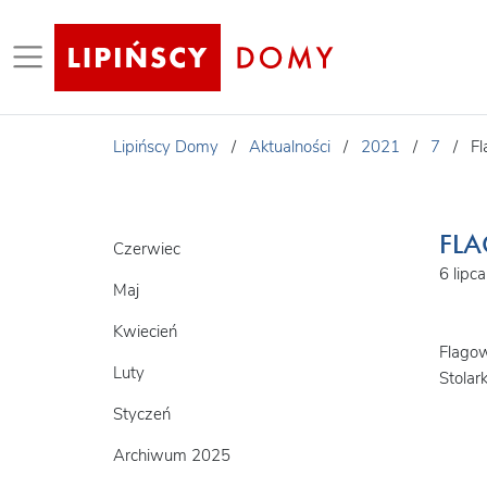
Lipińscy Domy
/
Aktualności
/
2021
/
7
/
Fl
FLA
Czerwiec
6 lipc
Maj
Kwiecień
Flagow
Luty
Stolark
Styczeń
Archiwum 2025