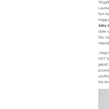
Wyjąt
Laure
tym ko
mający
żeby d
stałe 
Sky za
niepo
„Nagro
HST Sk
jakość
przeno
użytko
the lim