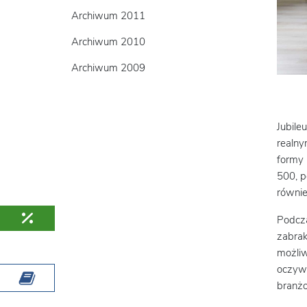
Archiwum 2011
Archiwum 2010
Archiwum 2009
Jubile
realny
formy 
500, p
równi
Podcza
zabrak
możliw
oczywi
branżo