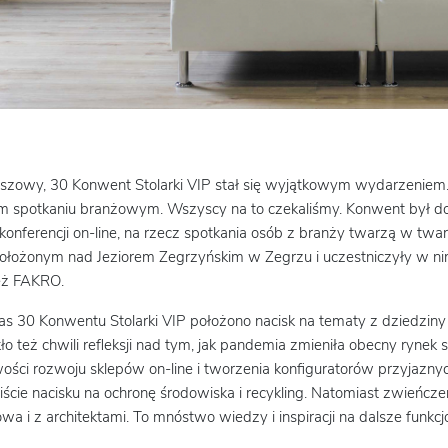
uszowy, 30 Konwent Stolarki VIP stał się wyjątkowym wydarzenie
m spotkaniu branżowym. Wszyscy na to czekaliśmy. Konwent był do
konferencji on-line, na rzecz spotkania osób z branży twarzą w twa
ołożonym nad Jeziorem Zegrzyńskim w Zegrzu i uczestniczyły w ni
eż FAKRO.
s 30 Konwentu Stolarki VIP położono nacisk na tematy z dziedziny 
ło też chwili refleksji nad tym, jak pandemia zmieniła obecny rynek
ości rozwoju sklepów on-line i tworzenia konfiguratorów przyjaznych
ście nacisku na ochronę środowiska i recykling. Natomiast zwieńcz
wa i z architektami. To mnóstwo wiedzy i inspiracji na dalsze fun