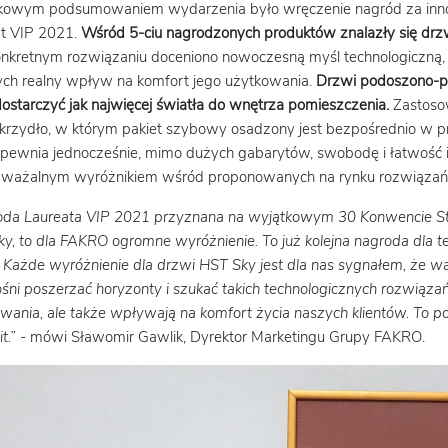
kowym podsumowaniem wydarzenia było wręczenie nagród za innow
at VIP 2021.
Wśród 5-ciu nagrodzonych produktów znalazły się d
nkretnym rozwiązaniu doceniono nowoczesną myśl technologiczną, dzi
ch realny wpływ na komfort jego użytkowania.
Drzwi podoszono-pr
ostarczyć jak najwięcej światła do wnętrza pomieszczenia.
Zastoso
skrzydło, w którym pakiet szybowy osadzony jest bezpośrednio w pro
pewnia jednocześnie, mimo dużych gabarytów, swobodę i łatwość ic
dważalnym wyróżnikiem wśród proponowanych na rynku rozwiązań
da Laureata VIP 2021 przyznana na wyjątkowym 30 Konwencie Sto
y, to dla FAKRO ogromne wyróżnienie. To już kolejna nagroda dla t
. Każde wyróżnienie dla drzwi HST Sky jest dla nas sygnałem, że 
śni poszerzać horyzonty i szukać takich technologicznych rozwiązań,
wania, ale także wpływają na komfort życia naszych klientów. To pod
it.”
- mówi Sławomir Gawlik, Dyrektor Marketingu Grupy FAKRO.