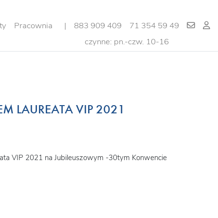
ty
Pracownia
|
883 909 409
71 354 59 49
czynne: pn.-czw. 10-16
M LAUREATA VIP 2021
eata VIP 2021 na Jubileuszowym -30tym Konwencie