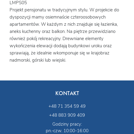
LMPS05
Projekt pensjonatu w tradycyjnym stylu. W projekcie do
dyspozycji mamy osiemnaście czteroosobowych
apartamentów. W każdym z nich znajduje się łazienka,
aneks kuchenny oraz balkon. Na piętrze przewidziano
również pokój rekreacyjny. Drewniane elementy
wykończenia elewacji dodają budynkowi uroku oraz
sprawiają, że idealnie wkomponuje się w krajobraz
nadmorski, górski lub wiejski.
KONTAKT
+48 71 354 59 49
+48 883 909 409
Godziny pracy:
pn.-czw. 10:00-16:00