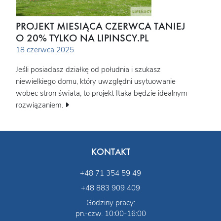
PROJEKT MIESIĄCA CZERWCA TANIEJ
O 20% TYLKO NA LIPINSCY.PL
18 czerwca 2025
Jeśli posiadasz działkę od południa i szukasz
niewielkiego domu, który uwzględni usytuowanie
wobec stron świata, to projekt Itaka będzie idealnym
rozwiązaniem.
KONTAKT
+48 71 354 59 49
+48 883 909 409
Godziny pracy:
pn.-czw. 10:00-16:00